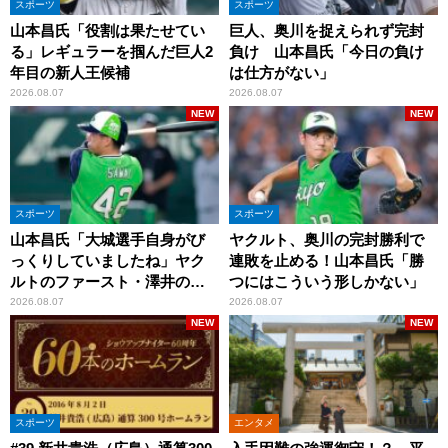
スポーツ
スポーツ
山本昌氏「役割は果たせてい
巨人、奥川を捉えられず完封
る」レギュラーを掴んだ巨人2
負け 山本昌氏「今日の負け
年目の新人王候補
は仕方がない」
2026.08.07
2026.08.07
NEW
NEW
スポーツ
スポーツ
山本昌氏「大城選手自身がび
ヤクルト、奥川の完封勝利で
っくりしていましたね」ヤク
連敗を止める！山本昌氏「勝
ルトのファースト・澤井の判
つにはこういう形しかない」
断を評価
2026.08.07
2026.08.07
NEW
NEW
スポーツ
エンタメ