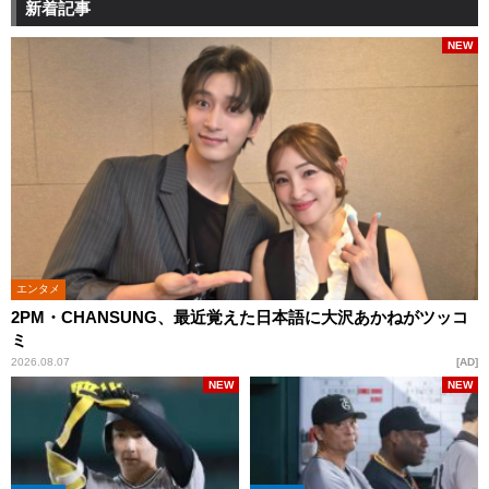
新着記事
NEW
エンタメ
2PM・CHANSUNG、最近覚えた日本語に大沢あかねがツッコ
ミ
2026.08.07
AD
NEW
NEW