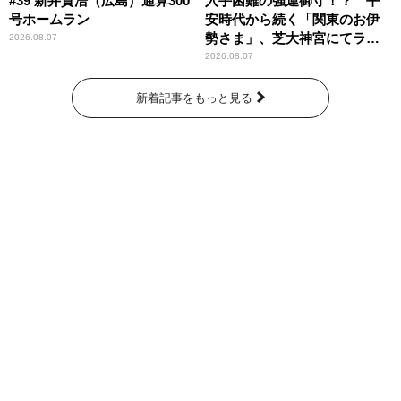
#39 新井貴浩（広島）通算300
入手困難の強運御守！？ 平
号ホームラン
安時代から続く「関東のお伊
勢さま」、芝大神宮にてラン
2026.08.07
パンプスが合格祈願！
2026.08.07
新着記事をもっと見る