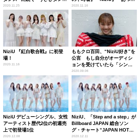
ス” に注目！
森』も「よく知らない……」
2020.11.25
2020.11.16
NiziU 『紅白歌合戦』に初登
ももクロ百田、“NiziU好き”を
場！
公言 もし自分がオーディシ
ョンを受けていたら「シンプ
2020.11.16
ルに一次で落ちると思う」
2020.09.06
NiziU デビューシングル、女性
NiziU、「Step and a step」が
アーティスト歴代2位の初週売
Billboard JAPAN 総合ソン
上で初登場1位
グ・チャート“JAPAN HOT
100”で首位を席巻！！
2020.12.08
2020.12.11