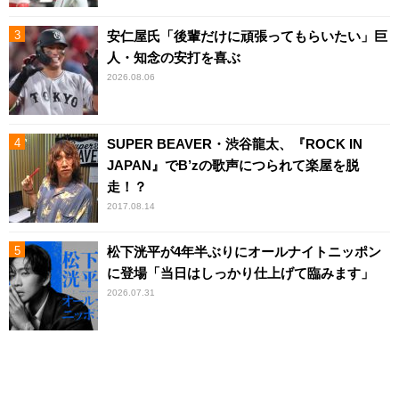
安仁屋氏「後輩だけに頑張ってもらいたい」巨
人・知念の安打を喜ぶ
2026.08.06
SUPER BEAVER・渋谷龍太、『ROCK IN
JAPAN』でB’zの歌声につられて楽屋を脱
走！？
2017.08.14
松下洸平が4年半ぶりにオールナイトニッポン
に登場「当日はしっかり仕上げて臨みます」
2026.07.31