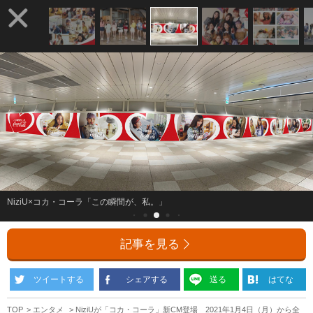
NiziU×コカ・コーラ「この瞬間が、私。」
記事を見る
ツイートする
シェアする
送る
はてな
TOP
エンタメ
NiziUが「コカ・コーラ」新CM登場 2021年1月4日（月）から全