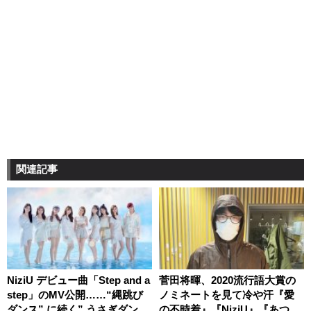
関連記事
NiziU デビュー曲「Step and a
菅田将暉、2020流行語大賞の
step」のMV公開……“縄跳び
ノミネートを見て冷や汗『愛
ダンス” に続く” うさぎダン
の不時着』『NiziU』『あつ