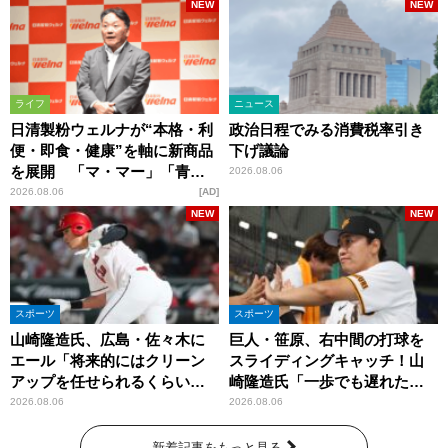
NEW
NEW
ライフ
ニュース
日清製粉ウェルナが“本格・利
政治日程でみる消費税率引き
便・即食・健康”を軸に新商品
下げ議論
を展開 「マ・マー」「青の
2026.08.06
洞窟」ブランドを強化
2026.08.06
AD
NEW
NEW
スポーツ
スポーツ
山崎隆造氏、広島・佐々木に
巨人・笹原、右中間の打球を
エール「将来的にはクリーン
スライディングキャッチ！山
アップを任せられるくらいま
崎隆造氏「一歩でも遅れた
では成長して」
ら…」
2026.08.06
2026.08.06
新着記事をもっと見る