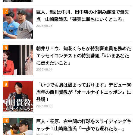
巨人、8回は中川、田中瑛の小刻み継投で無失
点 山崎隆造氏「確実に勝ちにいくところ」
2026.08.05
朝井リョウ、知花くららが特別審査員を務めた
エッセイコンテストの特別番組「#いまあなた
に伝えたいこと」
2026.08.04
「いつでも肩は温まっております」デビュー30
周年の西川貴教が『オールナイトニッポン』に
登場！
2026.08.03
巨人・笹原、右中間の打球をスライディングキ
ャッチ！山崎隆造氏「一歩でも遅れたら…」