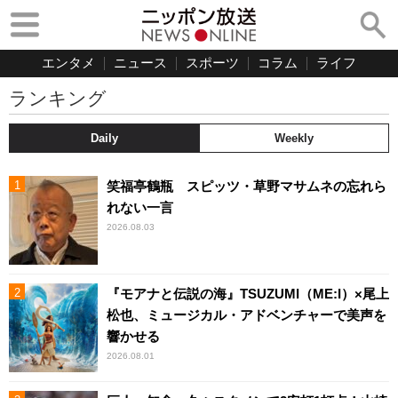
エンタメ
ニュース
スポーツ
コラム
ライフ
ランキング
Daily
Weekly
笑福亭鶴瓶 スピッツ・草野マサムネの忘れら
れない一言
2026.08.03
『モアナと伝説の海』TSUZUMI（ME:I）×尾上
松也、ミュージカル・アドベンチャーで美声を
響かせる
2026.08.01