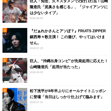
巨人・知念、久々スタメンで2安打1打点！山崎
隆造氏「泥臭さを感じる」、「ジャイアンツに
は少ないタイプ」
2026.08.05
『だぁれかさんとアソぼ？』FRUITS ZIPPER
鎮西寿々歌主演！ この遊び、やってはいけま
せん。
2026.07.25
巨人、“沖縄出身コンビ”が先発起用に応えた！
山崎隆造氏「起用が当たった」
2026.08.05
松下洸平が4年半ぶりにオールナイトニッポン
に登場「当日はしっかり仕上げて臨みます」
2026.07.31