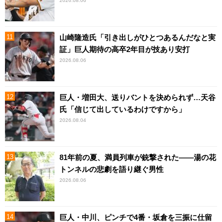
2026.08.06
山崎隆造氏「引き出しがひとつあるんだなと実
証」巨人期待の高卒2年目が技あり安打
2026.08.06
巨人・増田大、送りバントを決められず…天谷
氏「信じて出しているわけですから」
2026.08.04
81年前の夏、満員列車が銃撃された――湯の花
トンネルの悲劇を語り継ぐ男性
2026.08.06
巨人・中川、ピンチで4番・坂倉を三振に仕留