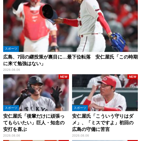
スポーツ
広島、7回の継投策が裏目に…最下位転落 安仁屋氏「この時期
に来て勉強はない」
2026.08.06
NEW
NEW
スポーツ
スポーツ
安仁屋氏「後輩だけに頑張っ
安仁屋氏「こういう守りはダ
てもらいたい」巨人・知念の
メ」、「ミスですよ」初回の
安打を喜ぶ
広島の守備に苦言
2026.08.06
2026.08.06