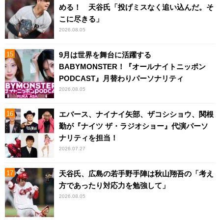
める！ 天谷氏「投げミスなく追い込んだ。そ
こに尽きる」
2026.08.05
9月は世界を舞台に活躍する
BABYMONSTER！『オールナイトニッポン
PODCAST』月替わりパーソナリティ
2026.08.05
エバース、ナイナイ矢部、ザコシショウ、関根
勤が『ナイツ ザ・ラジオショー』代演パーソ
ナリティを担当！
2026.07.27
天谷氏、広島の若手野手陣は秋山翔吾の「考え
方であったり対応力を勉強して」
2026.08.05