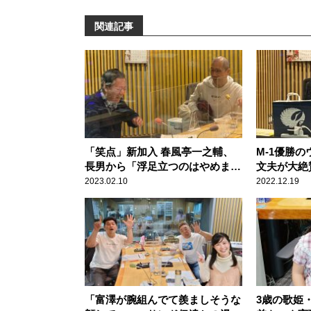
関連記事
「笑点」新加入 春風亭一之輔、
M-1優勝
長男から「浮足立つのはやめまし
文夫が大絶
ょう」と言われたことを明かす
った。彼ら
2023.02.10
2022.12.19
高田文夫と軽快トーク
れた」
「富澤が腕組んでて羨ましそうな
3歳の歌姫