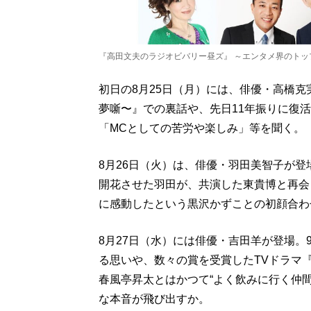
『高田文夫のラジオビバリー昼ズ』 ～エンタメ界のトッ
初日の8月25日（月）には、俳優・高橋克
夢噺〜』での裏話や、先日11年振りに復
「MCとしての苦労や楽しみ」等を聞く。
8月26日（火）は、俳優・羽田美智子が
開花させた羽田が、共演した東貴博と再会
に感動したという黒沢かずことの初顔合わ
8月27日（水）には俳優・吉田羊が登場。
る思いや、数々の賞を受賞したTVドラマ
春風亭昇太とはかつて“よく飲みに行く仲
な本音が飛び出すか。