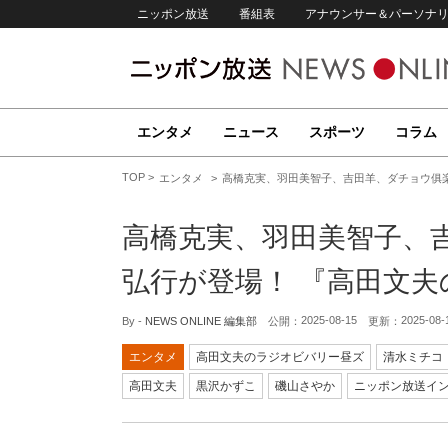
ニッポン放送
番組表
アナウンサー＆パーソナ
エンタメ
ニュース
スポーツ
コラム
TOP
エンタメ
高橋克実、羽田美智子、吉田羊、ダチョウ俱
高橋克実、羽田美智子、
弘行が登場！ 『高田文
2025-08-15
2025-08-
By -
NEWS ONLINE 編集部
公開：
更新：
エンタメ
高田文夫のラジオビバリー昼ズ
清水ミチコ
高田文夫
黒沢かずこ
磯山さやか
ニッポン放送イ