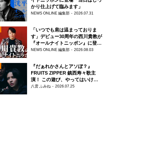
かり仕上げて臨みます」
NEWS ONLINE 編集部
2026.07.31
「いつでも肩は温まっておりま
す」デビュー30周年の西川貴教が
『オールナイトニッポン』に登
場！
NEWS ONLINE 編集部
2026.08.03
N
『だぁれかさんとアソぼ？』
FRUITS ZIPPER 鎮西寿々歌主
演！ この遊び、やってはいけま
せん。
八雲 ふみね
2026.07.25
N