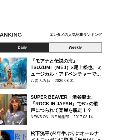
ANKING
エンタメの人気記事ランキング
Daily
Weekly
『モアナと伝説の海』
TSUZUMI（ME:I）×尾上松也、ミ
ュージカル・アドベンチャーで美
N
声を響かせる
八雲 ふみね
2026.08.01
SUPER BEAVER・渋谷龍太、
『ROCK IN JAPAN』でB’zの歌
声につられて楽屋を脱走！？
NEWS ONLINE 編集部
2017.08.14
松下洸平が4年半ぶりにオールナ
イトニッポンに登場「当日はしっ