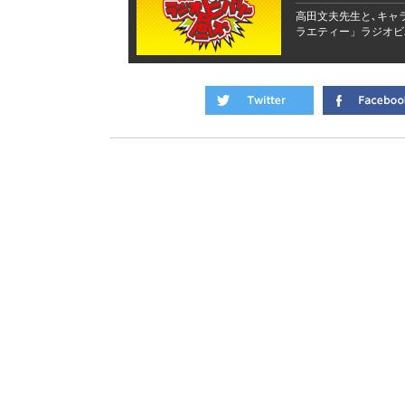
高田文夫先生と､キャ
ラエティー」ラジオビ