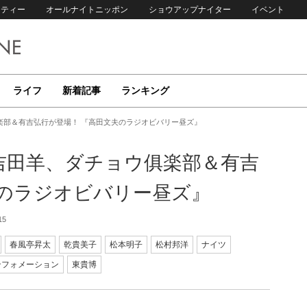
リティー
オールナイトニッポン
ショウアップナイター
イベント
ライフ
新着記事
ランキング
楽部＆有吉弘行が登場！ 『高田文夫のラジオビバリー昼ズ』
吉田羊、ダチョウ俱楽部＆有吉
夫のラジオビバリー昼ズ』
15
春風亭昇太
乾貴美子
松本明子
松村邦洋
ナイツ
ンフォメーション
東貴博