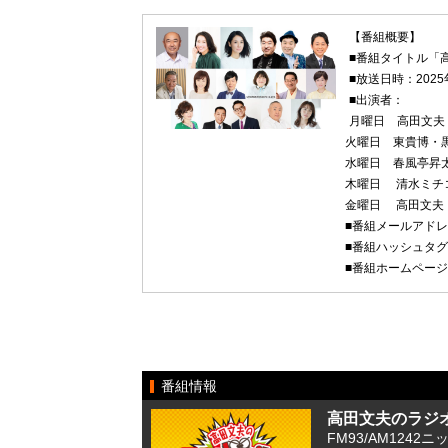
【番組概要】
■番組タイトル「
■放送日時：2025
■出演者：
月曜日 高田文夫
火曜日 東貴博・
水曜日 春風亭昇
木曜日 清水ミチ
金曜日 高田文夫
■番組メールアド
■番組ハッシュタ
■番組ホームペー
番組情報
高田文夫のラジ
FM93/AM1242ニ