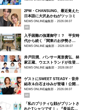
2PM・CHANSUNG、最近覚えた
日本語に大沢あかねがツッコミ
NEWS ONLINE編集部
2026.08.07
AD
入手困難の強運御守！？ 平安時
代から続く「関東のお伊勢さ
ま」、芝大神宮にてランパンプス
NEWS ONLINE 編集部
2026.08.07
が合格祈願！
井戸田潤、パンサー尾形貴弘、林
家正蔵、ウエストランドが生登
場！『ラジオビバリー昼ズ』
NEWS ONLINE 編集部
2026.08.07
ゲストにSWEET STEADY・音井
結衣＆白石まゆみが登場！公開収
録で素顔全開！
NEWS ONLINE編集部
2026.08.07
AD
「私のプリティな顔がプリントさ
れたTシャツです！」『長浜広奈