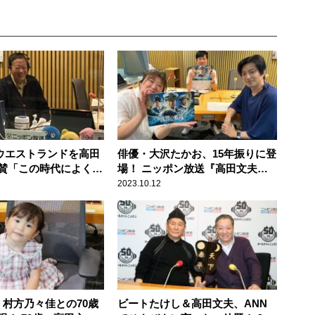
のウエストランドを高田
俳優・大沢たかお、15年振りに登
賛「この時代によくや
場！ ニッポン放送『高田文夫の
2人がスカッとしてく
ラジオビバリー昼ズ』
2023.10.12
・村方乃々佳との70歳
ビートたけし＆高田文夫、ANN