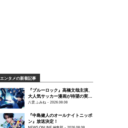
エンタメの新着記事
『ブルーロック』高橋文哉主演、
大人気サッカー漫画が待望の実写
映画に
八雲 ふみね
2026.08.08
『中島健人のオールナイトニッポ
ン』放送決定！
NEWS ONLINE 編集部
2026.08.08