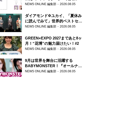
天下無双』初の番組グッズ発売
NEWS ONLINE 編集部
2026.08.05
ダイアモンド✡ユカイ、「夏休み
に読んでみて」世界的ベストセラ
ー『アナスタシア』を紹介
NEWS ONLINE 編集部
2026.08.05
GREEN×EXPO 2027まであと8ヶ
月！“花博”の魅力届けたい！#2
NEWS ONLINE 編集部
2026.08.05
9月は世界を舞台に活躍する
BABYMONSTER！『オールナイ
トニッポンPODCAST』月替わり
NEWS ONLINE 編集部
2026.08.05
パーソナリティ