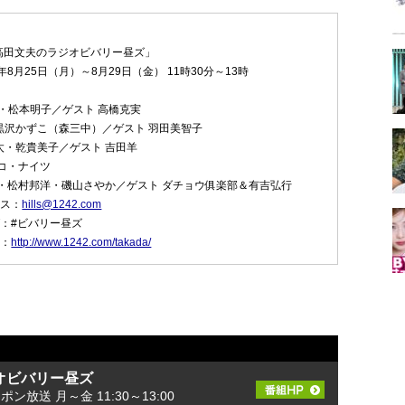
高田文夫のラジオビバリー昼ズ」
年8月25日（月）～8月29日（金） 11時30分～13時
・松本明子／ゲスト 高橋克実
黒沢かずこ（森三中）／ゲスト 羽田美智子
太・乾貴美子／ゲスト 吉田羊
コ・ナイツ
・松村邦洋・磯山さやか／ゲスト ダチョウ俱楽部＆有吉弘行
レス：
hills@1242.com
グ：#ビバリー昼ズ
ジ：
http://www.1242.com/takada/
オビバリー昼ズ
ッポン放送 月～金 11:30～13:00