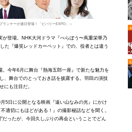
プランナーが連日登場！「ビバリーEXPO」～
実が登場。NHK大河ドラマ『べらぼう〜蔦重栄華乃
活した『爆笑レッドカーペット』での、役者とは違う
登場。今年6月に舞台『熱海五郎一座』で新たな魅力を
し、舞台でのとっておき話を披露する。羽田の演技
せにも注目だ。
9月5日に公開となる映画『遠い山なみの光』にかけ
『不適切にもほどがある！』の撮影秘話などを聞く。
間”だったが、今回久しぶりの再会ということでどん