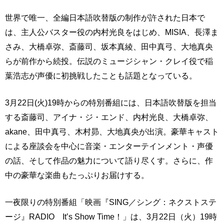
世界で唯一、全編日本語吹替版の制作が許された日本で
は、主人公バスター役の内村光良をはじめ、MISIA、長澤ま
さみ、大橋卓弥、斎藤司、坂本真綾、田中真弓、大地真央
らが前作から続投。伝説のミュージシャン・クレイ役で稲
葉浩志が声優に初挑戦したことも話題となっている。
3月22日(火)19時からの特別番組には、日本語吹替版を担当
する斎藤司、アイナ・ジ・エンド、内村光良、大橋卓弥、
akane、田中真弓、木村昴、大地真央が出演。豪華キャスト
による座談会を中心に音楽・エンターテインメント・声優
の話、そして作品の魅力について語り尽くす。さらに、作
中の豪華な楽曲もたっぷりお届けする。
一夜限りの特別番組「映画『SING／シング：ネクストステ
ージ』RADIO It’s Show Time！」は、3月22日（火）19時