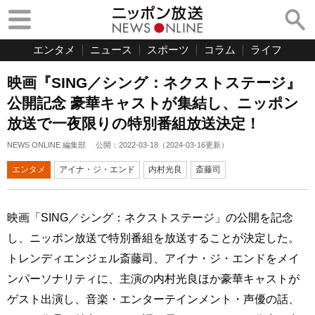
エンタメ
ニュース
スポーツ
コラム
ライフ
映画『SING／シング：ネクストステージ』
公開記念 豪華キャストが集結し、ニッポン
放送で一夜限りの特別番組放送決定！
NEWS ONLINE 編集部
公開：
2022-03-18
（
2024-03-16
更新）
エンタメ
アイナ・ジ・エンド
内村光良
斎藤司
映画「SING／シング：ネクストステージ」の公開を記念
し、ニッポン放送で特別番組を放送することが決定した。
トレンディエンジェル斎藤司、アイナ・ジ・エンドをメイ
ンパーソナリティに、主演の内村光良ほか豪華キャストが
ゲスト出演し、音楽・エンターテインメント・声優の話、