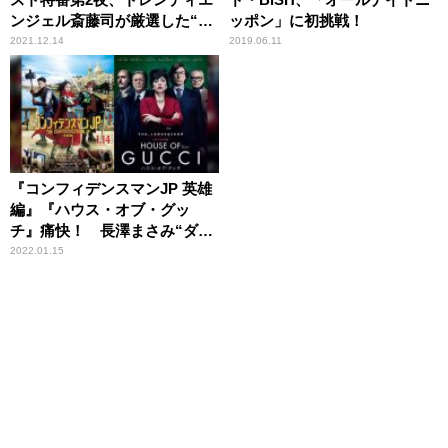
ンジェル斎藤司が厳選した“夢
ッポン」に初挑戦！
のセットリスト”を披露
2021.12.14
2019.06.11
『コンフィデンスマンJP 英雄
編』『ハウス・オブ・グッ
チ』痛快！ 長澤まさみ“ダー
子”＆レディー・ガガが “世紀
2022.01.15
の悪女”に……