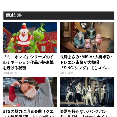
関連記事
『ミニオンズ』シリーズのイ
長澤まさみ･MISIA･大橋卓弥･
ルミネーション作品が快進撃
トレエン斎藤が大熱唱！
を続ける秘密
『SING/シング』【しゃベルシ
ネマ by 八雲ふみね・第168
2018.12.09
2017.03.11
回】
BTSの魅力に迫る楽曲リクエ
楽器を持たないパンクバン
スト特番第2夜、トレンディエ
ド・BiSH、「オールナイトニ