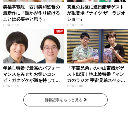
笑福亭鶴瓶 西川美和監督の
真夏のお昼に連日豪華ゲスト
最新作に「誰かが作り続ける
が生登場『ナイツ ザ・ラジオ
ことは必要やと思う」
ショー』
2026.08.10
2026.08.10
NEW
年越し特番で最高のパフォー
「宇宙兄弟」の小山宙哉がゲ
マンスをみせたお笑いコン
スト出演！地上波特番『マン
ビ・ガクヅケが満を持して
ガのラジオ 宇宙兄弟スペシャ
『オールナイトニッポン
ル 』
2026.08.10
2026.08.09
0(ZERO)』に登場！
新着記事をもっと見る