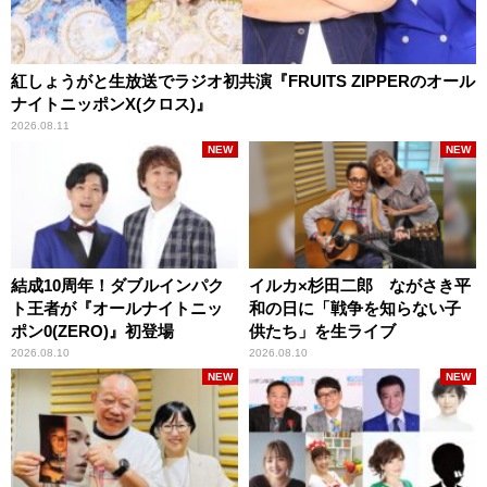
紅しょうがと生放送でラジオ初共演『FRUITS ZIPPERのオール
ナイトニッポンX(クロス)』
2026.08.11
NEW
NEW
結成10周年！ダブルインパク
イルカ×杉田二郎 ながさき平
ト王者が『オールナイトニッ
和の日に「戦争を知らない子
ポン0(ZERO)』初登場
供たち」を生ライブ
2026.08.10
2026.08.10
NEW
NEW