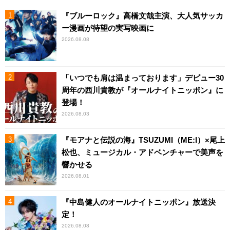
『ブルーロック』高橋文哉主演、大人気サッカ
ー漫画が待望の実写映画に
2026.08.08
「いつでも肩は温まっております」デビュー30
周年の西川貴教が『オールナイトニッポン』に
登場！
2026.08.03
『モアナと伝説の海』TSUZUMI（ME:I）×尾上
松也、ミュージカル・アドベンチャーで美声を
響かせる
2026.08.01
『中島健人のオールナイトニッポン』放送決
定！
2026.08.08