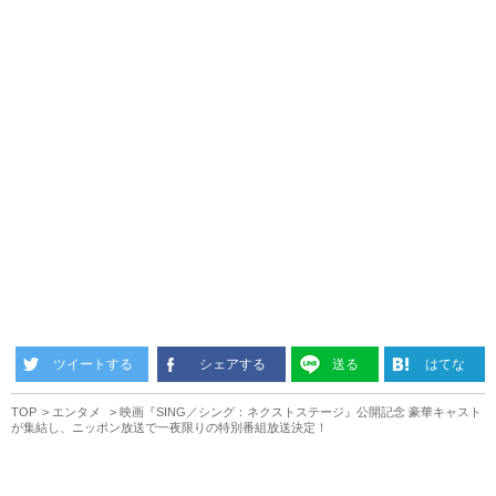
ツイートする
シェアする
送る
はてな
TOP
エンタメ
映画『SING／シング：ネクストステージ』公開記念 豪華キャスト
が集結し、ニッポン放送で一夜限りの特別番組放送決定！