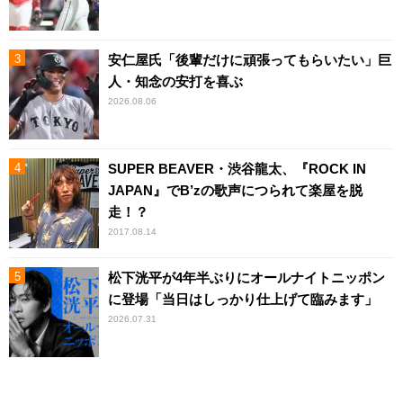
安仁屋氏「後輩だけに頑張ってもらいたい」巨
人・知念の安打を喜ぶ
2026.08.06
SUPER BEAVER・渋谷龍太、『ROCK IN
JAPAN』でB’zの歌声につられて楽屋を脱
走！？
2017.08.14
松下洸平が4年半ぶりにオールナイトニッポン
に登場「当日はしっかり仕上げて臨みます」
2026.07.31