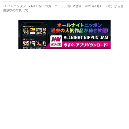
TOP
エンタメ
NiziUが「コカ・コーラ」新CM登場 2021年1月4日（月）から全
国放映の写真（9）