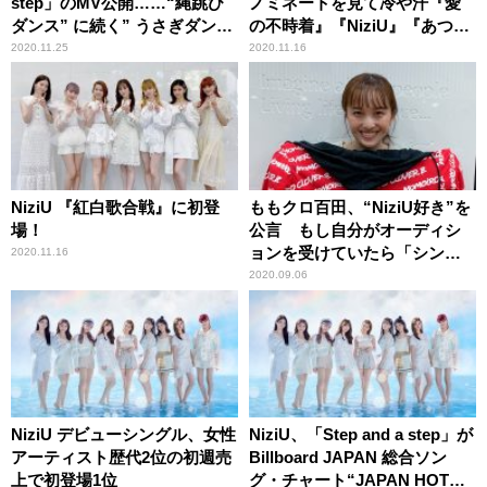
step」のMV公開……“縄跳び
ノミネートを見て冷や汗『愛
ダンス” に続く” うさぎダン
の不時着』『NiziU』『あつ
ス” に注目！
森』も「よく知らない……」
2020.11.25
2020.11.16
NiziU 『紅白歌合戦』に初登
ももクロ百田、“NiziU好き”を
場！
公言 もし自分がオーディシ
ョンを受けていたら「シンプ
2020.11.16
ルに一次で落ちると思う」
2020.09.06
NiziU デビューシングル、女性
NiziU、「Step and a step」が
アーティスト歴代2位の初週売
Billboard JAPAN 総合ソン
上で初登場1位
グ・チャート“JAPAN HOT