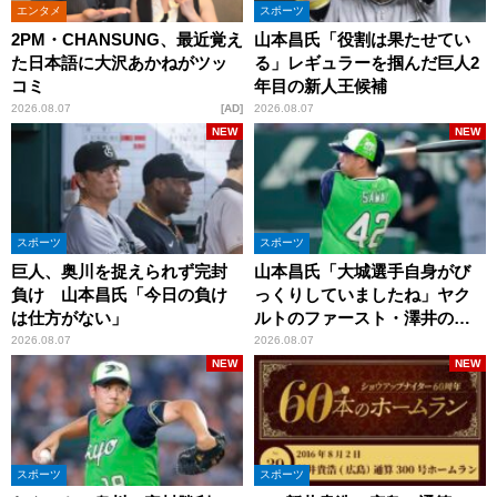
エンタメ
スポーツ
2PM・CHANSUNG、最近覚え
山本昌氏「役割は果たせてい
た日本語に大沢あかねがツッ
る」レギュラーを掴んだ巨人2
コミ
年目の新人王候補
2026.08.07
AD
2026.08.07
NEW
NEW
スポーツ
スポーツ
巨人、奥川を捉えられず完封
山本昌氏「大城選手自身がび
負け 山本昌氏「今日の負け
っくりしていましたね」ヤク
は仕方がない」
ルトのファースト・澤井の判
断を評価
2026.08.07
2026.08.07
NEW
NEW
スポーツ
スポーツ