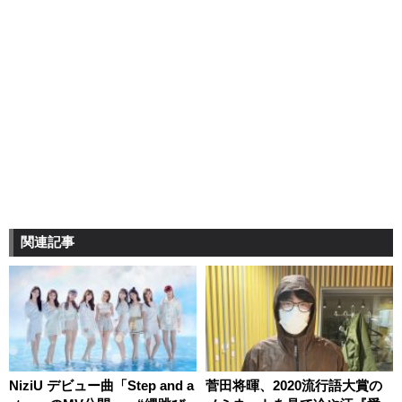
関連記事
NiziU デビュー曲「Step and a
菅田将暉、2020流行語大賞の