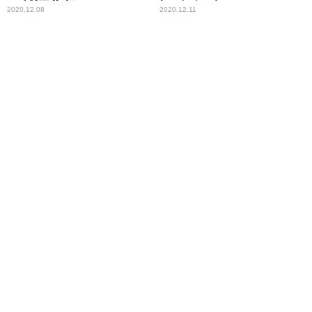
100”で首位を席巻！！
2020.12.08
2020.12.11