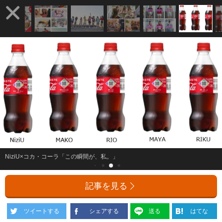
NiziU×コカ・コーラ「この瞬間が、私。」
記事を見る
ツイートする
シェアする
送る
はてな