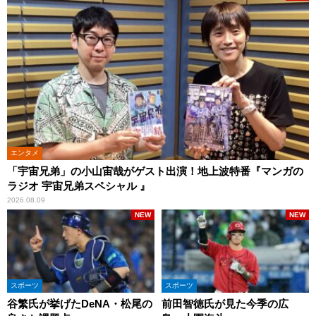
エンタメ
「宇宙兄弟」の小山宙哉がゲスト出演！地上波特番『マンガの
ラジオ 宇宙兄弟スペシャル 』
2026.08.09
NEW
NEW
スポーツ
スポーツ
谷繁氏が挙げたDeNA・松尾の
前田智徳氏が見た今季の広