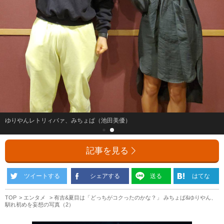
ゆりやんレトリィバァ、みちょぱ（池田美優）
記事を見る
ツイートする
シェアする
送る
はてな
TOP
エンタメ
有吉&夏目は「どっちがコクったのかな？」 みちょぱ&ゆりやん、
馴れ初めを妄想の写真（2）