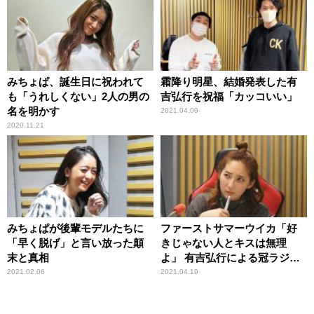
みちょぱ、誕生日に祝われて
霜降り明星、結婚発表した有
も「うれしくない」2人の男の
吉弘行を祝福「カッコいい」
名を明かす
2021.04.09
2020.11.21
みちょぱが後輩モデルたちに
ファーストサマーウイカ「好
「早く脱げ」と言い放った顛
きじゃない人とキスは無理
末と真相
よ」 有吉弘行による冠ラジオ
番組奪取計画に危惧
2021.02.06
2021.04.19