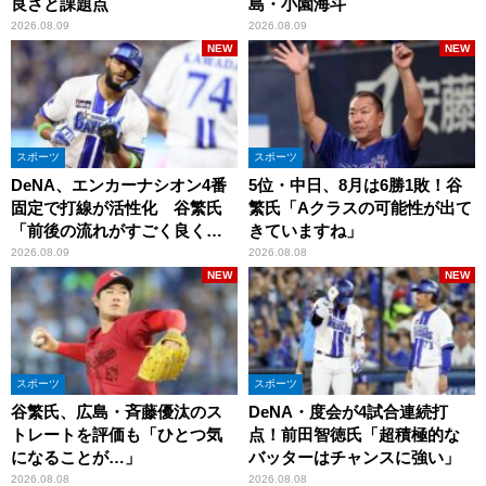
良さと課題点
島・小園海斗
2026.08.09
2026.08.09
NEW
NEW
スポーツ
スポーツ
DeNA、エンカーナシオン4番
5位・中日、8月は6勝1敗！谷
固定で打線が活性化 谷繁氏
繁氏「Aクラスの可能性が出て
「前後の流れがすごく良くな
きていますね」
りましたね」
2026.08.09
2026.08.08
NEW
NEW
スポーツ
スポーツ
谷繁氏、広島・斉藤優汰のス
DeNA・度会が4試合連続打
トレートを評価も「ひとつ気
点！前田智徳氏「超積極的な
になることが…」
バッターはチャンスに強い」
2026.08.08
2026.08.08