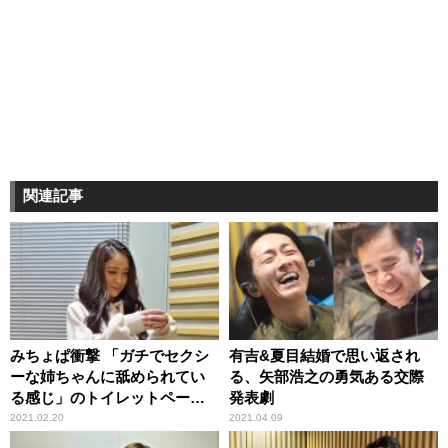
関連記事
みちょぱ衝撃 「ガチでセクシ
有吉&夏目結婚で思い返され
ーな姉ちゃんに舐められてい
る、矢部浩之の勇気ある交際
る感じ」のトイレットペーパ
発表劇
ーイラストを目にして
2021.02.20
2021.04.09