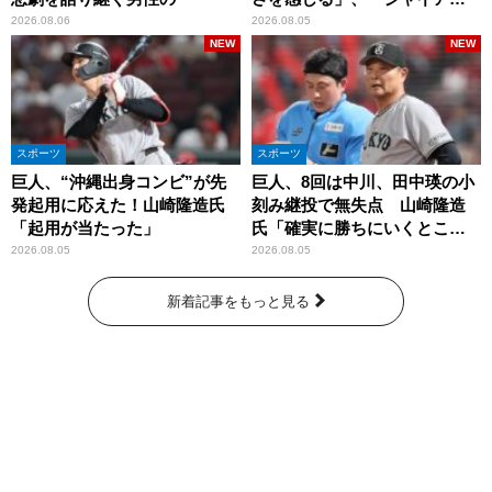
ツには少ないタイプ」
2026.08.06
2026.08.05
NEW
NEW
スポーツ
スポーツ
巨人、“沖縄出身コンビ”が先
巨人、8回は中川、田中瑛の小
発起用に応えた！山崎隆造氏
刻み継投で無失点 山崎隆造
「起用が当たった」
氏「確実に勝ちにいくとこ
ろ」
2026.08.05
2026.08.05
新着記事をもっと見る