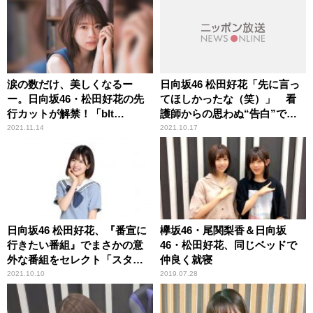
涙の数だけ、美しくなるー
日向坂46 松田好花「先に言っ
ー。日向坂46・松田好花の先
てほしかったな（笑）」 看
行カットが解禁！「blt
護師からの思わぬ“告白”で頭
graph.vol.73」
が真っ白になった顛末を明か
2021.11.14
2021.10.17
す
日向坂46 松田好花、『番宣に
欅坂46・尾関梨香＆日向坂
行きたい番組』でまさかの意
46・松田好花、同じベッドで
外な番組をセレクト「スタッ
仲良く就寝
フさんに声が届いたらいいな
2021.10.10
2019.07.28
（笑）」