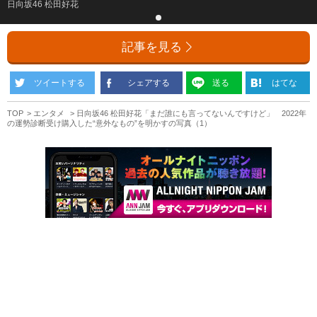
日向坂46 松田好花
記事を見る
ツイートする
シェアする
送る
はてな
TOP
エンタメ
日向坂46 松田好花「まだ誰にも言ってないんですけど」 2022年
の運勢診断受け購入した“意外なもの”を明かすの写真（1）