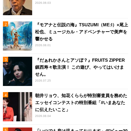
2026.08.03
『モアナと伝説の海』TSUZUMI（ME:I）×尾上
松也、ミュージカル・アドベンチャーで美声を
響かせる
2026.08.01
『だぁれかさんとアソぼ？』FRUITS ZIPPER
鎮西寿々歌主演！ この遊び、やってはいけま
せん。
2026.07.25
朝井リョウ、知花くららが特別審査員を務めた
エッセイコンテストの特別番組「#いまあなた
に伝えたいこと」
2026.08.04
「いつでも肩は温まっております」デビュー30