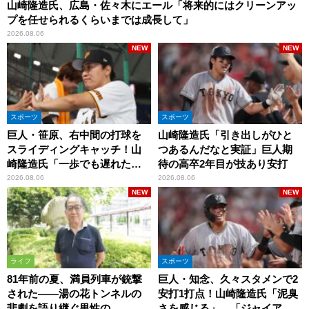
山崎隆造氏、広島・佐々木にエール「将来的にはクリーンアッ
プを任せられるくらいまでは成長して」
2026.08.06
NEW
NEW
スポーツ
スポーツ
巨人・笹原、右中間の打球を
山崎隆造氏「引き出しがひと
スライディングキャッチ！山
つあるんだなと実証」巨人期
崎隆造氏「一歩でも遅れた
待の高卒2年目が技あり安打
ら…」
2026.08.06
2026.08.06
NEW
NEW
ライフ
スポーツ
81年前の夏、満員列車が銃撃
巨人・知念、久々スタメンで2
された――湯の花トンネルの
安打1打点！山崎隆造氏「泥臭
悲劇を語り継ぐ男性の
さを感じる」、「ジャイアン