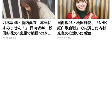
乃木坂46・新内眞衣「本当に
日向坂46・松田好花、「NHK
すみません！」 日向坂46・松
紅白歌合戦」で共演した内村
田好花の“楽屋で納豆”のきっ
光良の心遣いに感激
かけが自分だったことを知
2022.01.26
2020.02.15
り……