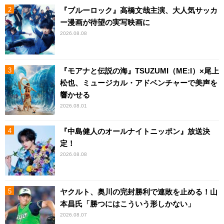
『ブルーロック』高橋文哉主演、大人気サッカ
ー漫画が待望の実写映画に
2026.08.08
『モアナと伝説の海』TSUZUMI（ME:I）×尾上
松也、ミュージカル・アドベンチャーで美声を
響かせる
2026.08.01
『中島健人のオールナイトニッポン』放送決
定！
2026.08.08
ヤクルト、奥川の完封勝利で連敗を止める！山
本昌氏「勝つにはこういう形しかない」
2026.08.07