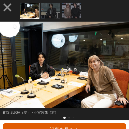
BTS SUGA（左）・小室哲哉（右）