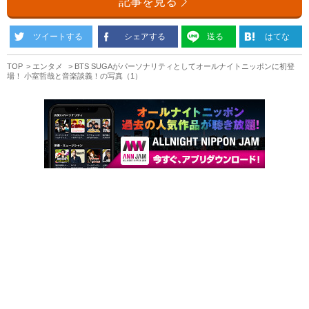
記事を見る
ツイートする
シェアする
送る
はてな
TOP
エンタメ
BTS SUGAがパーソナリティとしてオールナイトニッポンに初登
場！ 小室哲哉と音楽談義！の写真（1）