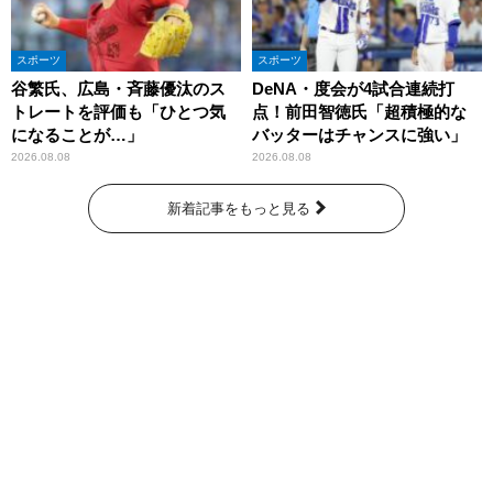
スポーツ
スポーツ
谷繁氏、広島・斉藤優汰のス
DeNA・度会が4試合連続打
トレートを評価も「ひとつ気
点！前田智徳氏「超積極的な
になることが…」
バッターはチャンスに強い」
2026.08.08
2026.08.08
新着記事をもっと見る