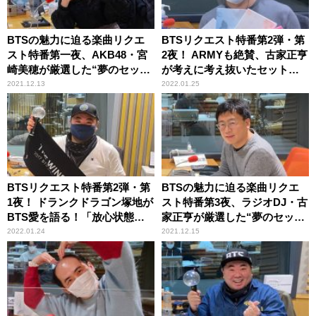
BTSの魅力に迫る楽曲リクエ
BTSリクエスト特番第2弾・第
スト特番第一夜、AKB48・宮
2夜！ ARMYも絶賛、古家正亨
崎美穂が厳選した“夢のセット
が考えに考え抜いたセットリ
リスト”を披露
ストを公開！
2021.12.13
2022.01.25
BTSリクエスト特番第2弾・第
BTSの魅力に迫る楽曲リクエ
1夜！ ドランクドラゴン塚地が
スト特番第3夜、ラジオDJ・古
BTS愛を語る！「放心状態に
家正亨が厳選した“夢のセット
なりましたね」
リスト”を披露
2022.01.24
2021.12.15