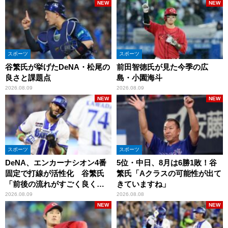
NEW
NEW
スポーツ
スポーツ
谷繁氏が挙げたDeNA・松尾の
前田智徳氏が見た今季の広
良さと課題点
島・小園海斗
2026.08.09
2026.08.09
NEW
NEW
スポーツ
スポーツ
DeNA、エンカーナシオン4番
5位・中日、8月は6勝1敗！谷
固定で打線が活性化 谷繁氏
繁氏「Aクラスの可能性が出て
「前後の流れがすごく良くな
きていますね」
りましたね」
2026.08.09
2026.08.08
NEW
NEW