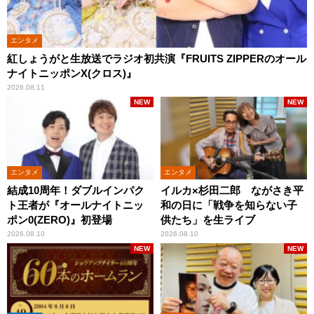
エンタメ
紅しょうがと生放送でラジオ初共演『FRUITS ZIPPERのオール
ナイトニッポンX(クロス)』
2026.08.11
NEW
NEW
エンタメ
エンタメ
結成10周年！ダブルインパク
イルカ×杉田二郎 ながさき平
ト王者が『オールナイトニッ
和の日に「戦争を知らない子
ポン0(ZERO)』初登場
供たち」を生ライブ
2026.08.10
2026.08.10
NEW
NEW