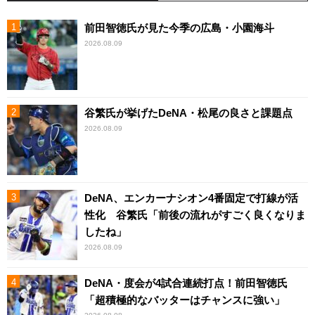
前田智徳氏が見た今季の広島・小園海斗
2026.08.09
谷繁氏が挙げたDeNA・松尾の良さと課題点
2026.08.09
DeNA、エンカーナシオン4番固定で打線が活
性化 谷繁氏「前後の流れがすごく良くなりま
したね」
2026.08.09
DeNA・度会が4試合連続打点！前田智徳氏
「超積極的なバッターはチャンスに強い」