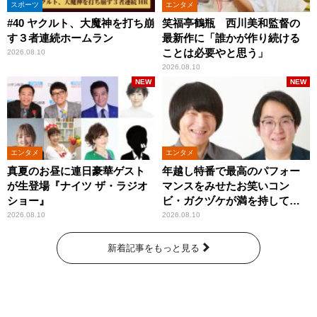
スポーツ
エンタメ
#40 ヤクルト、大魔神を打ち崩
笑福亭鶴瓶 西川美和監督の
す３者連続ホームラン
最新作に「誰かが作り続ける
ことは必要やと思う」
2026.08.10
2026.08.10
NEW
NEW
エンタメ
エンタメ
真夏のお昼に連日豪華ゲスト
年越し特番で最高のパフォー
が生登場『ナイツ ザ・ラジオ
マンスをみせたお笑いコン
ショー』
ビ・ガクヅケが満を持して
『オールナイトニッポン
2026.08.10
2026.08.10
0(ZERO)』に登場！
新着記事をもっと見る