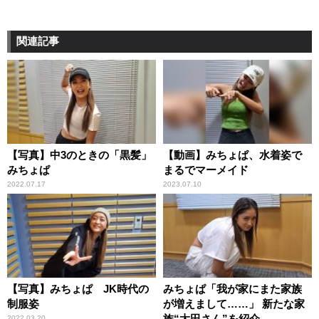
関連記事
【写真】中3のときの「黒髪」
【動画】みちょぱ、水着姿で
みちょぱ
まるでマーメイド
2022.07.17
2023.07.10
【写真】みちょぱ JK時代の
みちょぱ「我が家にまた家族
制服姿
が増えまして……」 新たな家
族“太田さん”を紹介
2022.03.20