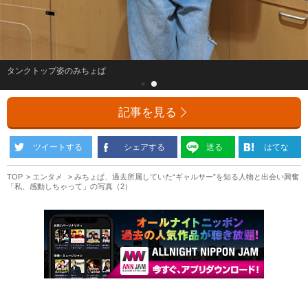
タンクトップ姿のみちょぱ
記事を見る
ツイートする
シェアする
送る
はてな
TOP
エンタメ
みちょぱ、過去所属していた“ギャルサー”を知る人物と出会い興奮
「私、感動しちゃって」の写真（2）