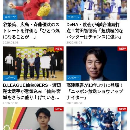
スポーツ
スポーツ
谷繁氏、広島・斉藤優汰のス
DeNA・度会が4試合連続打
トレートを評価も「ひとつ気
点！前田智徳氏「超積極的な
になることが…」
バッターはチャンスに強い」
2026.08.08
2026.08.08
NEW
NEW
スポーツ
スポーツ
B.LEAGUE仙台89ERS・渡辺
髙津臣吾が13年ぶりに登場！
翔太選手が意気込み「仙台‧宮
『ニッポン放送ショウアップ
城をさらに盛り上げていきた
ナイター』
いです」
2026.08.08
2026.08.08
NEW
NEW