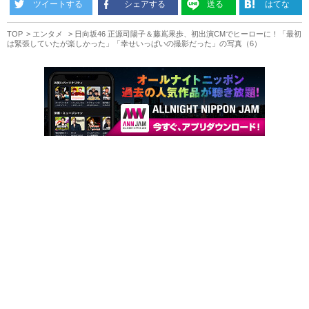
ツイートする
シェアする
送る
はてな
TOP
エンタメ
日向坂46 正源司陽子＆藤嶌果歩、初出演CMでヒーローに！「最初
は緊張していたが楽しかった」「幸せいっぱいの撮影だった」の写真（6）