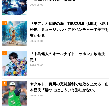
2026.08.08
『モアナと伝説の海』TSUZUMI（ME:I）×尾上
松也、ミュージカル・アドベンチャーで美声を
響かせる
2026.08.01
『中島健人のオールナイトニッポン』放送決
定！
2026.08.08
ヤクルト、奥川の完封勝利で連敗を止める！山
本昌氏「勝つにはこういう形しかない」
2026.08.07