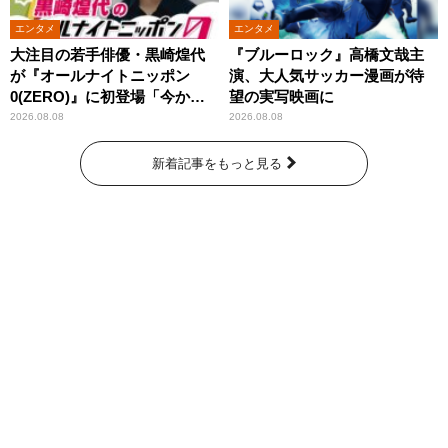
エンタメ
エンタメ
大注目の若手俳優・黒崎煌代
『ブルーロック』高橋文哉主
が『オールナイトニッポン
演、大人気サッカー漫画が待
0(ZERO)』に初登場「今から
望の実写映画に
とてもワクワクしておりま
2026.08.08
2026.08.08
す！」
新着記事をもっと見る