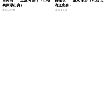
目発表 正源司 陽子（15歳
目発表 藤嶌 果歩（16歳 北
兵庫県出身）
海道出身）
2022.09.24
2022.09.29