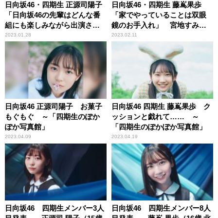
日向坂46・四期生 正源司陽子
日向坂46・四期生 藤嶌果歩
「日向坂46の先輩はどんな番
「家でやっていることは双眼
組にも楽しみながら出演され
鏡のお手入れ」 宮地すみれ
ている」 竹内希来里「この
「休憩中は『紙コップお絵か
2023.01.28
2023.02.11
前、エコバッグを落としてし
き事件』の犯人探しを」
まいました」
日向坂46 正源司陽子 お菓子
日向坂46 四期生 藤嶌果歩 ク
もぐもぐ ～「四期生のぽか
ッションと戯れて…… ～
ぽか写真館」
「四期生のぽかぽか写真館」
2023.04.09
2023.04.19
日向坂46 四期生メンバー3人
日向坂46 四期生メンバー8人