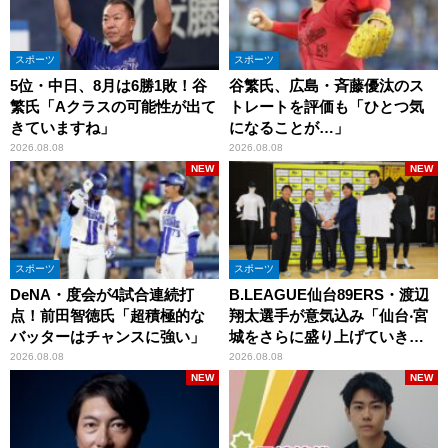
スポーツ
スポーツ
5位・中日、8月は6勝1敗！谷
谷繁氏、広島・斉藤優汰のス
繁氏「Aクラスの可能性が出て
トレートを評価も「ひとつ気
きていますね」
になることが…」
2026.08.08
2026.08.08
NEW
NEW
スポーツ
スポーツ
DeNA・度会が4試合連続打
B.LEAGUE仙台89ERS・渡辺
点！前田智徳氏「超積極的な
翔太選手が意気込み「仙台‧宮
バッターはチャンスに強い」
城をさらに盛り上げていきた
いです」
2026.08.08
2026.08.08
NEW
NEW