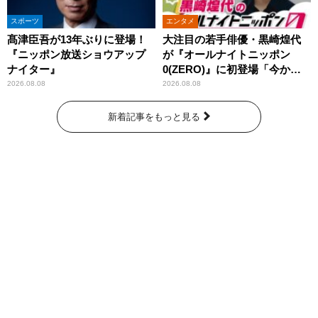
スポーツ
エンタメ
髙津臣吾が13年ぶりに登場！
大注目の若手俳優・黒崎煌代
『ニッポン放送ショウアップ
が『オールナイトニッポン
ナイター』
0(ZERO)』に初登場「今から
とてもワクワクしておりま
2026.08.08
2026.08.08
す！」
新着記事をもっと見る