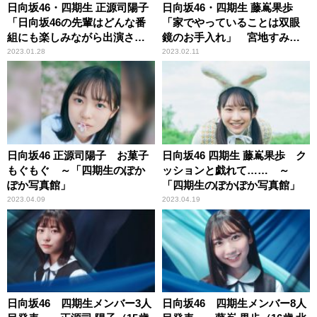
日向坂46・四期生 正源司陽子
日向坂46・四期生 藤嶌果歩
「日向坂46の先輩はどんな番
「家でやっていることは双眼
組にも楽しみながら出演され
鏡のお手入れ」 宮地すみれ
ている」 竹内希来里「この
「休憩中は『紙コップお絵か
2023.01.28
2023.02.11
前、エコバッグを落としてし
き事件』の犯人探しを」
まいました」
日向坂46 正源司陽子 お菓子
日向坂46 四期生 藤嶌果歩 ク
もぐもぐ ～「四期生のぽか
ッションと戯れて…… ～
ぽか写真館」
「四期生のぽかぽか写真館」
2023.04.09
2023.04.19
日向坂46 四期生メンバー3人
日向坂46 四期生メンバー8人