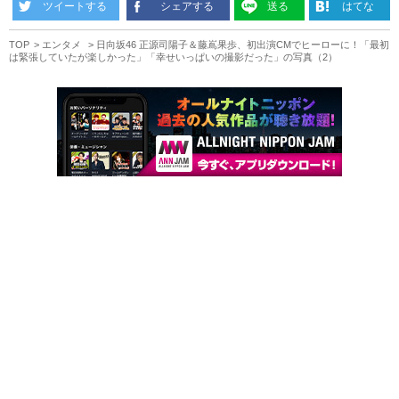
ツイートする
シェアする
送る
はてな
TOP
エンタメ
日向坂46 正源司陽子＆藤嶌果歩、初出演CMでヒーローに！「最初
は緊張していたが楽しかった」「幸せいっぱいの撮影だった」の写真（2）