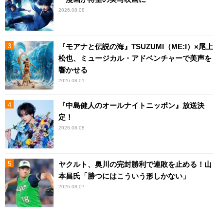
2026.08.08
『モアナと伝説の海』TSUZUMI（ME:I）×尾上
松也、ミュージカル・アドベンチャーで美声を
響かせる
2026.08.01
『中島健人のオールナイトニッポン』放送決
定！
2026.08.08
ヤクルト、奥川の完封勝利で連敗を止める！山
本昌氏「勝つにはこういう形しかない」
2026.08.07