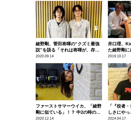
綾野剛、菅田将暉の“クズミ最強
井口理、Ki
説”を語る「それは将暉が、存在
た綾野剛に
感っていうものだけじゃな
く素晴らし
2020.09.14
2019.10.17
い……」
ファーストサマーウイカ、「綾野
「『役者・
剛に似ている」！？ 中2の時の写
しさにやっ
真に驚きの反応
野卓球が明
2020.12.14
2024.04.17
受けたトラ