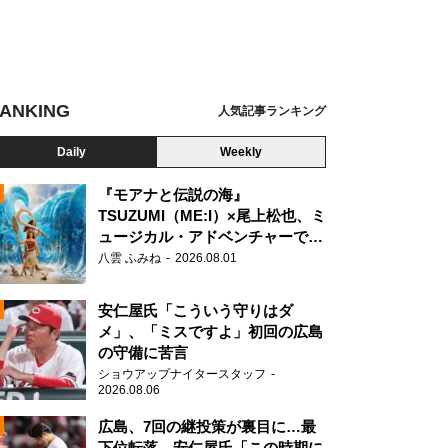
ANKING
人気記事ランキング
Daily
Weekly
『モアナと伝説の海』
のガーフィールド』
TSUZUMI（ME:I）×尾上松也、ミ
ュージカル・アドベンチャーで美
N
声を響かせる
八雲 ふみね
2026.08.01
安仁屋氏「こういう守りはダ
メ」、「ミスですよ」初回の広島
の守備に苦言
ショウアップナイタースタッフ
2026.08.06
広島、7回の継投策が裏目に…最
下位転落 安仁屋氏「この時期に