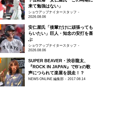
来て勉強はない」
ショウアップナイタースタッフ
2026.08.06
安仁屋氏「後輩だけに頑張っても
らいたい」巨人・知念の安打を喜
ぶ
N
ショウアップナイタースタッフ
AD
2026.08.06
SUPER BEAVER・渋谷龍太、
『ROCK IN JAPAN』でB’zの歌
声につられて楽屋を脱走！？
NEWS ONLINE 編集部
2017.08.14
2