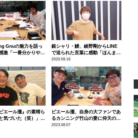
ng Gnuの魅力を語っ
銀シャリ・鰻、綾野剛からLINE
感激「一番分かりやす
で送られた言葉に感動「ほんまに
さを伝えてくれた」
カッコ良かった」
2020.09.16
ピエール瀧』の素晴ら
ピエール瀧、自身の大ファンであ
と気づいた（笑）」石
るカンニング竹山の妻に仰天の大
かす、初出演作鑑賞で
サービス！「もうヘロヘロです
2023.08.07
ウマ
よ」