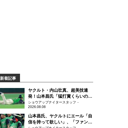
新着記事
ヤクルト・内山壮真、超美技連
発！山本昌氏「猛打賞くらいの価
値」
ショウアップナイタースタッフ
2026.08.08
山本昌氏、ヤクルトにエール「自
信を持って欲しい」、「ファンの
方も毎日応援してくれています」