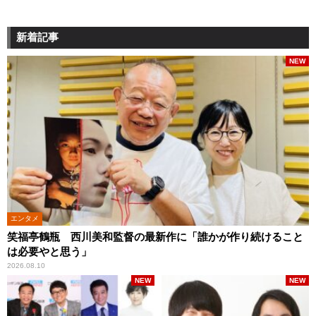
新着記事
NEW
エンタメ
笑福亭鶴瓶 西川美和監督の最新作に「誰かが作り続けること
は必要やと思う」
2026.08.10
NEW
NEW