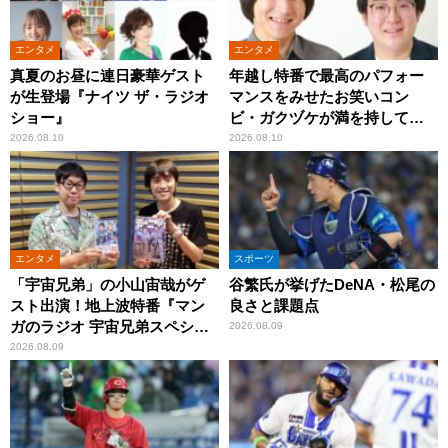
エンタメ
エンタメ
真夏のお昼に連日豪華ゲスト
年越し特番で最高のパフォー
が生登場『ナイツ ザ・ラジオ
マンスをみせたお笑いコン
ショー』
ビ・ガクヅケが満を持して
『オールナイトニッポン
2026.08.10
2026.08.10
0(ZERO)』に登場！
エンタメ
スポーツ
「宇宙兄弟」の小山宙哉がゲ
谷繁氏が挙げたDeNA・松尾の
スト出演！地上波特番『マン
良さと課題点
ガのラジオ 宇宙兄弟スペシャ
2026.08.09
ル 』
2026.08.09