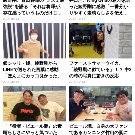
綾野剛、菅田将暉の“クズミ最
井口理、King Gnuの魅力を語
強説”を語る「それは将暉が、
った綾野剛に感激「一番分か
存在感っていうものだけじゃ
りやすく素晴らしさを伝えて
ない……」
くれた」
2020.09.14
2019.10.17
銀シャリ・鰻、綾野剛から
ファーストサマーウイカ、
LINEで送られた言葉に感動
「綾野剛に似ている」！？ 中2
「ほんまにカッコ良かった」
の時の写真に驚きの反応
2020.09.16
2020.12.14
「『役者・ピエール瀧』の素
ピエール瀧、自身の大ファン
晴らしさにやっと気づいた
であるカンニング竹山の妻に