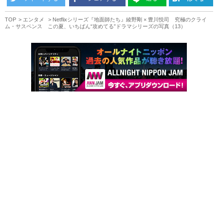
TOP
エンタメ
Netflixシリーズ『地面師たち』綾野剛 × 豊川悦司 究極のクライ
ム・サスペンス この夏、いちばん“攻めてる”ドラマシリーズの写真（13）