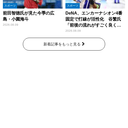
スポーツ
スポーツ
前田智徳氏が見た今季の広
DeNA、エンカーナシオン4番
島・小園海斗
固定で打線が活性化 谷繁氏
「前後の流れがすごく良くな
2026.08.09
りましたね」
2026.08.09
新着記事をもっと見る