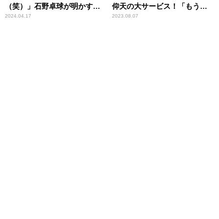
（笑）」石野卓球が明かす、
仰天の大サービス！「もうヘ
初出演作鑑賞で受けたトラウ
ロヘロですよ」
2024.04.17
2023.08.07
マ