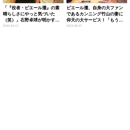
「『役者・ピエール瀧』の素
ピエール瀧、自身の大ファン
晴らしさにやっと気づいた
であるカンニング竹山の妻に
（笑）」石野卓球が明かす、
仰天の大サービス！「もうヘ
初出演作鑑賞で受けたトラウ
ロヘロですよ」
2024.04.17
2023.08.07
マ