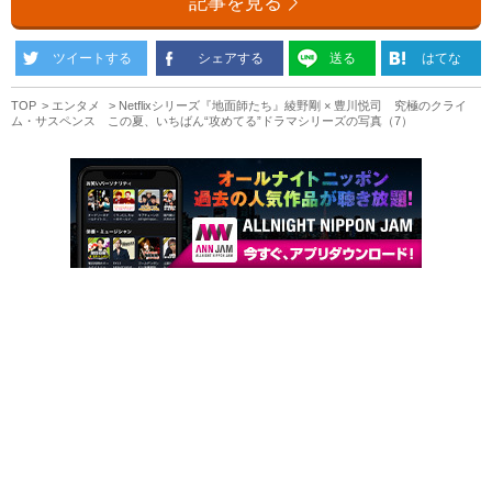
記事を見る
ツイートする
シェアする
送る
はてな
TOP
エンタメ
Netflixシリーズ『地面師たち』綾野剛 × 豊川悦司 究極のクライ
ム・サスペンス この夏、いちばん“攻めてる”ドラマシリーズの写真（7）