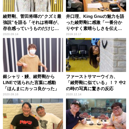
綾野剛、菅田将暉の“クズミ最
井口理、King Gnuの魅力を語
強説”を語る「それは将暉が、
った綾野剛に感激「一番分か
存在感っていうものだけじゃ
りやすく素晴らしさを伝えて
ない……」
くれた」
2020.09.14
2019.10.17
銀シャリ・鰻、綾野剛から
ファーストサマーウイカ、
LINEで送られた言葉に感動
「綾野剛に似ている」！？ 中2
「ほんまにカッコ良かった」
の時の写真に驚きの反応
2020.09.16
2020.12.14