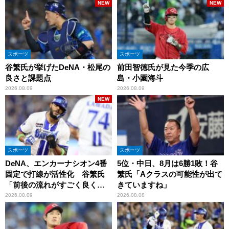
NEW
NEW
スポーツ
スポーツ
谷繁氏が挙げたDeNA・松尾の
前田智徳氏が見た今季の広
良さと課題点
島・小園海斗
2026.08.09
2026.08.09
NEW
スポーツ
スポーツ
DeNA、エンカーナシオン4番
5位・中日、8月は6勝1敗！谷
固定で打線が活性化 谷繁氏
繁氏「Aクラスの可能性が出て
「前後の流れがすごく良くな
きていますね」
りましたね」
2026.08.09
2026.08.08