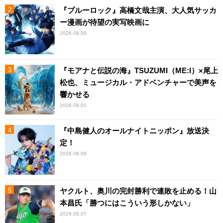
『ブルーロック』高橋文哉主演、大人気サッカ
ー漫画が待望の実写映画に
2026.08.08
『モアナと伝説の海』TSUZUMI（ME:I）×尾上
松也、ミュージカル・アドベンチャーで美声を
響かせる
2026.08.01
『中島健人のオールナイトニッポン』放送決
定！
2026.08.08
ヤクルト、奥川の完封勝利で連敗を止める！山
本昌氏「勝つにはこういう形しかない」
2026.08.07