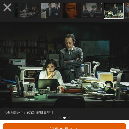
『地面師たち』(C)新庄/耕集英社