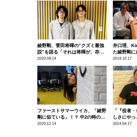
綾野剛、菅田将暉の“クズミ最強
井口理、Ki
説”を語る「それは将暉が、存在
た綾野剛に
感っていうものだけじゃな
く素晴らし
2020.09.14
2019.10.17
い……」
ファーストサマーウイカ、「綾野
「『役者・
剛に似ている」！？ 中2の時の写
しさにやっ
真に驚きの反応
野卓球が明
2020.12.14
2024.04.17
受けたトラ