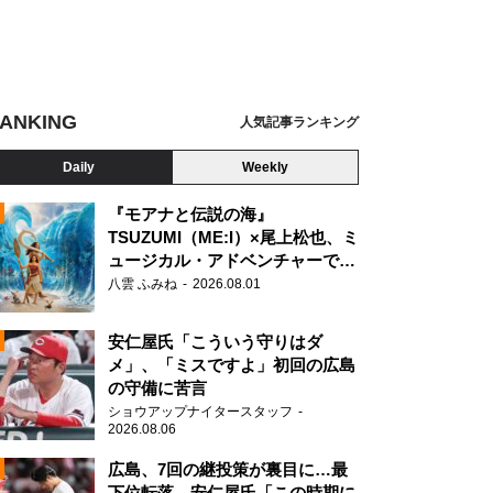
ANKING
人気記事ランキング
Daily
Weekly
『モアナと伝説の海』
のガーフィールド』
TSUZUMI（ME:I）×尾上松也、ミ
ュージカル・アドベンチャーで美
N
声を響かせる
八雲 ふみね
2026.08.01
安仁屋氏「こういう守りはダ
メ」、「ミスですよ」初回の広島
の守備に苦言
ショウアップナイタースタッフ
2026.08.06
広島、7回の継投策が裏目に…最
下位転落 安仁屋氏「この時期に