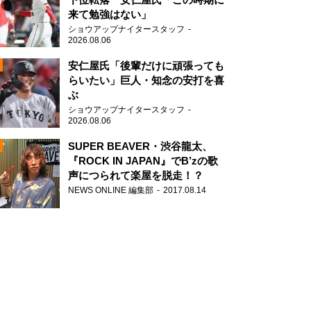
来て勉強はない」
ショウアップナイタースタッフ
2026.08.06
安仁屋氏「後輩だけに頑張っても
らいたい」巨人・知念の安打を喜
ぶ
N
ショウアップナイタースタッフ
AD
2026.08.06
SUPER BEAVER・渋谷龍太、
『ROCK IN JAPAN』でB’zの歌
声につられて楽屋を脱走！？
NEWS ONLINE 編集部
2017.08.14
2