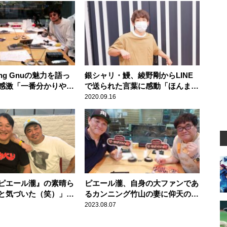
ng Gnuの魅力を語っ
銀シャリ・鰻、綾野剛からLINE
感激「一番分かりやす
で送られた言葉に感動「ほんまに
さを伝えてくれた」
カッコ良かった」
2020.09.16
ピエール瀧』の素晴ら
ピエール瀧、自身の大ファンであ
と気づいた（笑）」石
るカンニング竹山の妻に仰天の大
かす、初出演作鑑賞で
サービス！「もうヘロヘロです
2023.08.07
ウマ
よ」