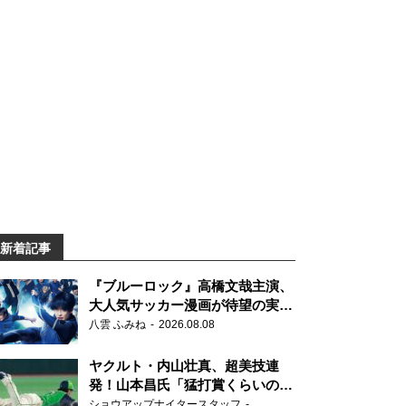
新着記事
『ブルーロック』高橋文哉主演、
大人気サッカー漫画が待望の実写
映画に
八雲 ふみね
2026.08.08
ヤクルト・内山壮真、超美技連
発！山本昌氏「猛打賞くらいの価
値」
ショウアップナイタースタッフ