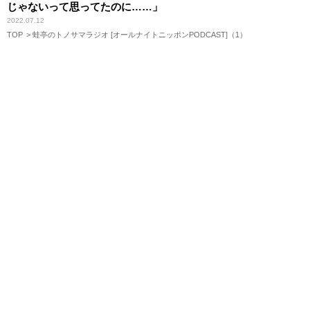
じゃないって思ってたのに……」
2022.07.12
TOP
蛙亭のトノサマラジオ [オールナイトニッポンPODCAST]（1）