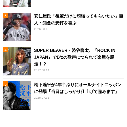
安仁屋氏「後輩だけに頑張ってもらいたい」巨
人・知念の安打を喜ぶ
2026.08.06
SUPER BEAVER・渋谷龍太、『ROCK IN
JAPAN』でB’zの歌声につられて楽屋を脱
走！？
2017.08.14
松下洸平が4年半ぶりにオールナイトニッポン
に登場「当日はしっかり仕上げて臨みます」
2026.07.31