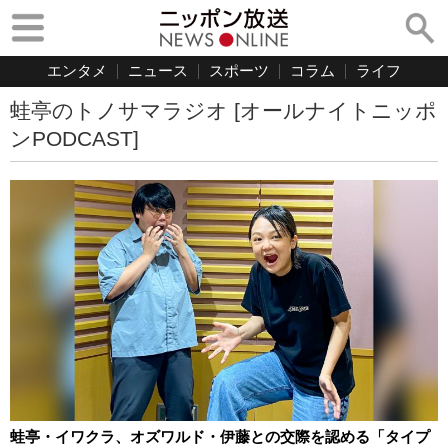
エンタメ
ニュース
スポーツ
コラム
ライフ
蛙亭のトノサマラジオ [オールナイトニッポ
ンPODCAST]
蛙亭・イワクラ、オズワルド・伊藤との交際を認める「タイプ