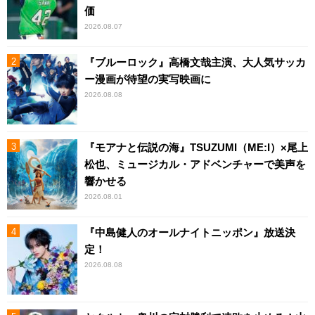
価
2026.08.07
『ブルーロック』高橋文哉主演、大人気サッカ
ー漫画が待望の実写映画に
2026.08.08
『モアナと伝説の海』TSUZUMI（ME:I）×尾上
松也、ミュージカル・アドベンチャーで美声を
響かせる
2026.08.01
『中島健人のオールナイトニッポン』放送決
定！
2026.08.08