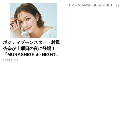
TOP
MURASHIGE de NIGHT（1）
ポジティブモンスター・村重
杏奈が土曜日の夜に登場！
『MURASHIGE de NIGHT』
「楽しい1時間にしたいで
2025.11.12
す！」