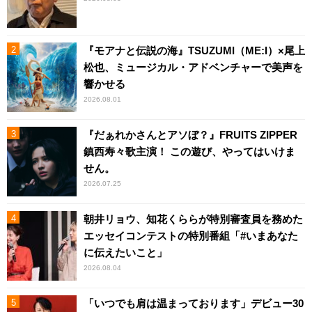
『モアナと伝説の海』TSUZUMI（ME:I）×尾上
松也、ミュージカル・アドベンチャーで美声を
響かせる
2026.08.01
『だぁれかさんとアソぼ？』FRUITS ZIPPER
鎮西寿々歌主演！ この遊び、やってはいけま
せん。
2026.07.25
朝井リョウ、知花くららが特別審査員を務めた
エッセイコンテストの特別番組「#いまあなた
に伝えたいこと」
2026.08.04
「いつでも肩は温まっております」デビュー30