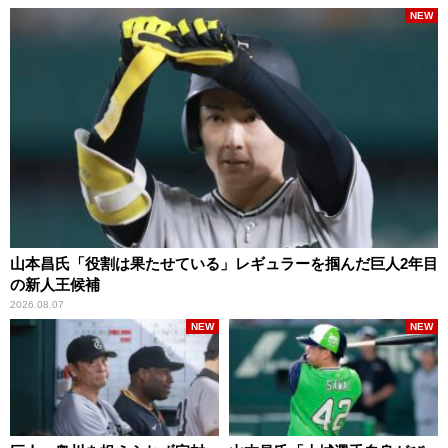
NEW
山本昌氏「役割は果たせている」レギュラーを掴んだ巨人2年目
の新人王候補
2026.08.07
NEW
NEW