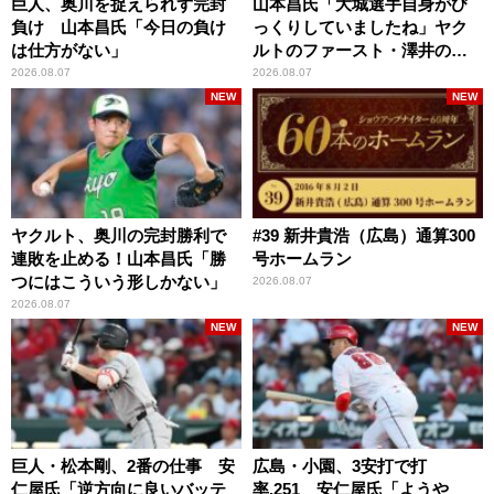
巨人、奥川を捉えられず完封
山本昌氏「大城選手自身がび
負け 山本昌氏「今日の負け
っくりしていましたね」ヤク
は仕方がない」
ルトのファースト・澤井の判
断を評価
2026.08.07
2026.08.07
NEW
NEW
ヤクルト、奥川の完封勝利で
#39 新井貴浩（広島）通算300
連敗を止める！山本昌氏「勝
号ホームラン
つにはこういう形しかない」
2026.08.07
2026.08.07
NEW
NEW
巨人・松本剛、2番の仕事 安
広島・小園、3安打で打
仁屋氏「逆方向に良いバッテ
率.251 安仁屋氏「ようや