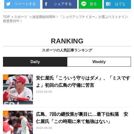
ツイートする
シェアする
送る
はてな
TOP
スポーツ
放送開始50周年！『ショウアップナイター』が選ぶベストナイン
投票受付中！
RANKING
スポーツの人気記事ランキング
Daily
Weekly
安仁屋氏「こういう守りはダメ」、「ミスです
よ」初回の広島の守備に苦言
2026.08.06
広島、7回の継投策が裏目に…最下位転落 安
仁屋氏「この時期に来て勉強はない」
2026.08.06