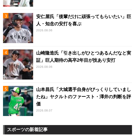
安仁屋氏「後輩だけに頑張ってもらいたい」巨
人・知念の安打を喜ぶ
2026.08.06
山崎隆造氏「引き出しがひとつあるんだなと実
証」巨人期待の高卒2年目が技あり安打
2026.08.06
山本昌氏「大城選手自身がびっくりしていまし
たね」ヤクルトのファースト・澤井の判断を評
価
2026.08.07
スポーツの新着記事