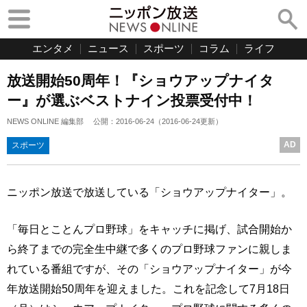
エンタメ
ニュース
スポーツ
コラム
ライフ
放送開始50周年！『ショウアップナイタ
ー』が選ぶベストナイン投票受付中！
NEWS ONLINE 編集部
公開：
2016-06-24
（
2016-06-24
更新）
AD
スポーツ
ニッポン放送で放送している「ショウアップナイター」。
「毎日とことんプロ野球」をキャッチに掲げ、試合開始か
ら終了までの完全生中継で多くのプロ野球ファンに親しま
れている番組ですが、その「ショウアップナイター」が今
年放送開始50周年を迎えました。これを記念して7月18日