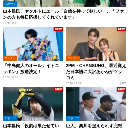
スポーツ
山本昌氏、ヤクルトにエール「自信を持って欲しい」、「ファ
ンの方も毎日応援してくれています」
2026.08.08
NEW
NEW
エンタメ
エンタメ
『中島健人のオールナイトニ
2PM・CHANSUNG、最近覚え
ッポン』放送決定！
た日本語に大沢あかねがツッ
コミ
2026.08.08
2026.08.07
AD
NEW
NEW
スポーツ
スポーツ
山本昌氏「役割は果たせてい
巨人、奥川を捉えられず完封