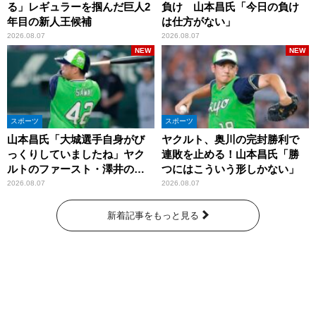
る」レギュラーを掴んだ巨人2
負け 山本昌氏「今日の負け
年目の新人王候補
は仕方がない」
2026.08.07
2026.08.07
NEW
NEW
スポーツ
スポーツ
山本昌氏「大城選手自身がび
ヤクルト、奥川の完封勝利で
っくりしていましたね」ヤク
連敗を止める！山本昌氏「勝
ルトのファースト・澤井の判
つにはこういう形しかない」
断を評価
2026.08.07
2026.08.07
新着記事をもっと見る