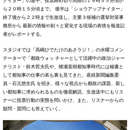
ナイター」の途中、投票締め切り間際の１９時５５分頃か
ら２０時１５分頃まで。 後半は「ショウアップナイター」
終了後から２２時まで生放送し、主要３候補の選挙対策事
務所から 最新の情報や刻々と変化する現場の表情を報道記
者がレポートする。
スタジオでは「高嶋ひでたけのあさラジ！」の水曜コメン
テーターで「都政ウォッ チャーとして活躍中の政治ジャー
ナリスト・鈴木哲夫氏や、猪瀬直樹都知事時代には秘書と
して都知事の仕事の表も裏も見てきた、産経新聞編集委
員・石元悠生氏 を招き、様々な視点から都政の課題、新し
い都知事に求められるものを徹底解説。生放送中にもリス
ナーに投票行動の実態を問いかけ、また、リスナーからの
疑問・質問にも答えていく。