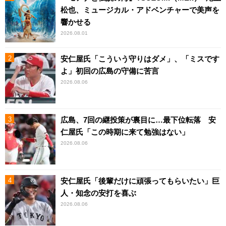
松也、ミュージカル・アドベンチャーで美声を
響かせる
2026.08.01
安仁屋氏「こういう守りはダメ」、「ミスです
よ」初回の広島の守備に苦言
2026.08.06
広島、7回の継投策が裏目に…最下位転落 安
仁屋氏「この時期に来て勉強はない」
2026.08.06
安仁屋氏「後輩だけに頑張ってもらいたい」巨
人・知念の安打を喜ぶ
2026.08.06