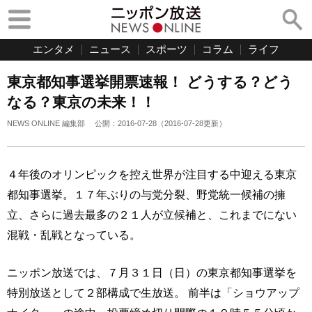
エンタメ
ニュース
スポーツ
コラム
ライフ
東京都知事選挙開票速報！ どうする？どう
なる？東京の未来！！
NEWS ONLINE 編集部
公開：
2016-07-28
（
2016-07-28
更新）
４年後のオリンピックを控え世界が注目する中迎える東京
都知事選挙。１７年ぶりの与党分裂、野党統一候補の擁
立、さらに過去最多の２１人が立候補と、これまでにない
混戦・乱戦となっている。
ニッポン放送では、７月３１日（日）の東京都知事選挙を
特別放送として２部構成で生放送。 前半は「ショウアップ