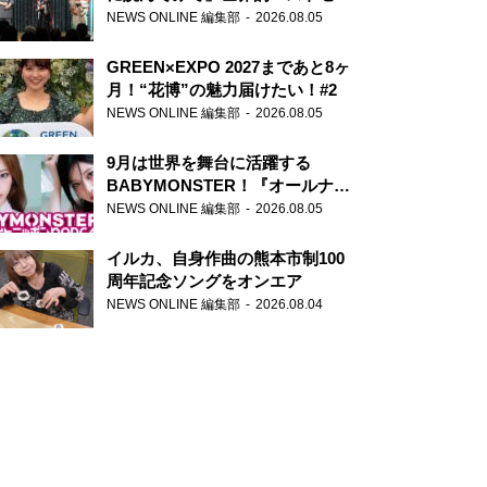
ー『アナスタシア』を紹介
NEWS ONLINE 編集部
2026.08.05
GREEN×EXPO 2027まであと8ヶ
月！“花博”の魅力届けたい！#2
NEWS ONLINE 編集部
2026.08.05
9月は世界を舞台に活躍する
BABYMONSTER！『オールナイ
トニッポンPODCAST』月替わり
NEWS ONLINE 編集部
2026.08.05
パーソナリティ
イルカ、自身作曲の熊本市制100
周年記念ソングをオンエア
NEWS ONLINE 編集部
2026.08.04