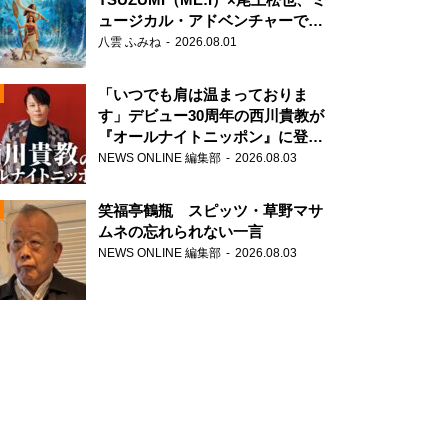
ュージカル・アドベンチャーで美
声を響かせる
八雲 ふみね
2026.08.01
「いつでも肩は温まっておりま
す」デビュー30周年の西川貴教が
『オールナイトニッポン』に登
場！
NEWS ONLINE 編集部
2026.08.03
N
笑福亭鶴瓶 スピッツ・草野マサ
ムネの忘れられない一言
NEWS ONLINE 編集部
2026.08.03
N