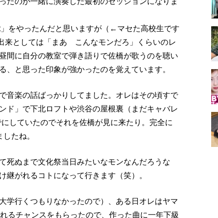
ったのが一緒に演奏した最初のセッションになりま
eat」をやったんだと思いますが（←マセた高校生です
出来としては「まあ こんなモンだろ」くらいのレ
昼間に自分の教室で弾き語りで佐橋が歌うのを聴い
る、と思った印象が強かったのを覚えています。
で音楽の話ばっかりしてました。オレはその頃すで
ンド」で下北ロフトや渋谷の屋根裏（まだキャバレ
でにしていたのでそれを佐橋が見に来たり。完全に
ましたね。
て死ぬまで文化祭当日みたいなモンなんだろうな
け継がれるコトになって行きます（笑）。
大学行くつもりなかったので）、ある日オレはヤマ
取れるチャンスをもらったので、作った曲に一年下級