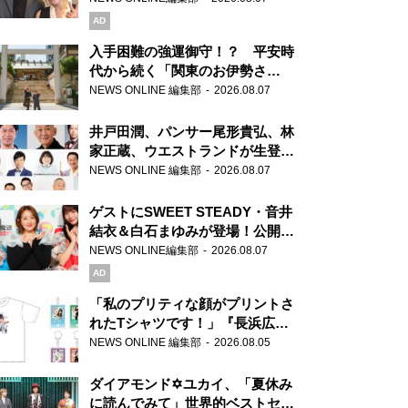
AD
入手困難の強運御守！？ 平安時
代から続く「関東のお伊勢さ
ま」、芝大神宮にてランパンプス
NEWS ONLINE 編集部
2026.08.07
が合格祈願！
井戸田潤、パンサー尾形貴弘、林
家正蔵、ウエストランドが生登
場！『ラジオビバリー昼ズ』
NEWS ONLINE 編集部
2026.08.07
ゲストにSWEET STEADY・音井
結衣＆白石まゆみが登場！公開収
録で素顔全開！
NEWS ONLINE編集部
2026.08.07
AD
「私のプリティな顔がプリントさ
れたTシャツです！」『長浜広奈
天下無双』初の番組グッズ発売
NEWS ONLINE 編集部
2026.08.05
ダイアモンド✡ユカイ、「夏休み
に読んでみて」世界的ベストセラ