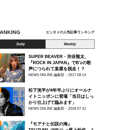
ANKING
エンタメの人気記事ランキング
Daily
Weekly
SUPER BEAVER・渋谷龍太、
『ROCK IN JAPAN』でB’zの歌
声につられて楽屋を脱走！？
N
NEWS ONLINE 編集部
2017.08.14
松下洸平が4年半ぶりにオールナ
イトニッポンに登場「当日はしっ
かり仕上げて臨みます」
NEWS ONLINE 編集部
2026.07.31
『モアナと伝説の海』
TSUZUMI（ME:I）×尾上松也、ミ