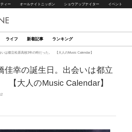
リティー
オールナイトニッポン
ショウアップナイター
イベント
ライフ
新着記事
ランキング
都立松原高校3年の時だった。 【大人のMusic Calendar】
橋佳幸の誕生日。出会いは都立
人のMusic Calendar】
12