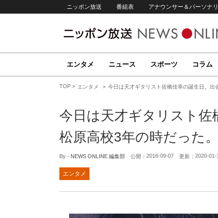
ニッポン放送
番組表
アナウンサー＆パーソナ
エンタメ
ニュース
スポーツ
コラム
TOP
エンタメ
今日は天才ギタリスト佐橋佳幸の誕生日。出会いは
今日は天才ギタリスト佐
松原高校3年の時だった。 【大
2016-09-07
2020-01-
By -
NEWS ONLINE 編集部
公開：
更新：
エンタメ