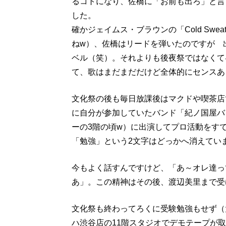
るコトになり、佐橋に「お前も出ろ」と言
した。
確かジェイムス・ブラウンの「Cold Sw
ねw）、佐橋はリードを弾いたのですが 
ベル（笑）。それよりも後夜祭ではなくて
て、歌はまだまだだけど全体的にセンスあ
文化祭の後も毎日放課後はマクドや喫茶店
に自分が参加していたバンド「紀ノ国屋バ
ーの3階の頃w）に出演してプロ活動をす
「勉強」という2文字はどっかへ消えてい
今もよく話すんですけど、「あ～オレ達っ
あ」。この精神はその後、渡辺美里まで受
文化祭も終わってろくに受験勉強もせず（
ハ渋谷店の11階スタジオでデモテープが