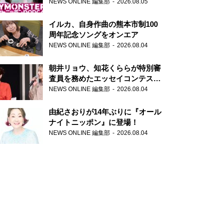
トニッポンPODCAST』月替わり
NEWS ONLINE 編集部
2026.08.05
パーソナリティ
イルカ、自身作曲の熊本市制100
周年記念ソングをオンエア
NEWS ONLINE 編集部
2026.08.04
朝井リョウ、知花くららが特別審
査員を務めたエッセイコンテスト
の特別番組「#いまあなたに伝え
NEWS ONLINE 編集部
2026.08.04
たいこと」
由紀さおりが14年ぶりに『オール
ナイトニッポン』に登場！
NEWS ONLINE 編集部
2026.08.04