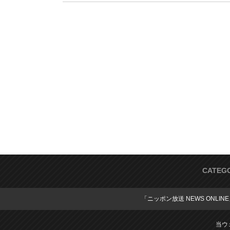
CATEG
「ニッポン放送 NEWS ONLIN
当ウ