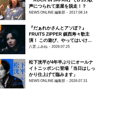
声につられて楽屋を脱走！？
NEWS ONLINE 編集部
2017.08.14
『だぁれかさんとアソぼ？』
FRUITS ZIPPER 鎮西寿々歌主
演！ この遊び、やってはいけま
せん。
八雲 ふみね
2026.07.25
N
松下洸平が4年半ぶりにオールナ
イトニッポンに登場「当日はしっ
かり仕上げて臨みます」
NEWS ONLINE 編集部
2026.07.31
N