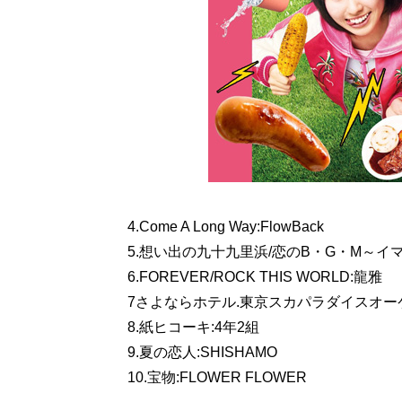
4.Come A Long Way:FlowBack
5.想い出の九十九里浜/恋のB・G・M～イマハ
6.FOREVER/ROCK THIS WORLD:龍雅
7さよならホテル.東京スカパラダイスオー
8.紙ヒコーキ:4年2組
9.夏の恋人:SHISHAMO
10.宝物:FLOWER FLOWER