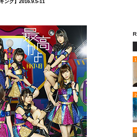
】2016.9.5-11
R