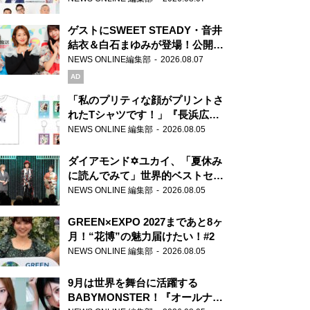
ゲストにSWEET STEADY・音井
結衣＆白石まゆみが登場！公開収
録で素顔全開！
NEWS ONLINE編集部
2026.08.07
AD
「私のプリティな顔がプリントさ
れたTシャツです！」『長浜広奈
天下無双』初の番組グッズ発売
NEWS ONLINE 編集部
2026.08.05
ダイアモンド✡ユカイ、「夏休み
に読んでみて」世界的ベストセラ
ー『アナスタシア』を紹介
NEWS ONLINE 編集部
2026.08.05
GREEN×EXPO 2027まであと8ヶ
月！“花博”の魅力届けたい！#2
NEWS ONLINE 編集部
2026.08.05
9月は世界を舞台に活躍する
BABYMONSTER！『オールナイ