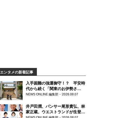
エンタメの新着記事
入手困難の強運御守！？ 平安時
代から続く「関東のお伊勢さ
ま」、芝大神宮にてランパンプス
NEWS ONLINE 編集部
2026.08.07
が合格祈願！
井戸田潤、パンサー尾形貴弘、林
家正蔵、ウエストランドが生登
場！『ラジオビバリー昼ズ』
NEWS ONLINE 編集部
2026.08.07