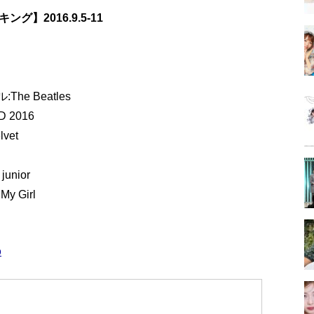
】2016.9.5-11
e Beatles
D 2016
lvet
unior
My Girl
p