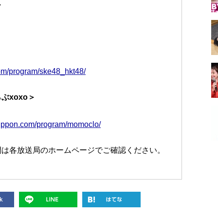
＞
om/program/ske48_hkt48/
xoxo＞
tnippon.com/program/momoclo/
間は各放送局のホームページでご確認ください。