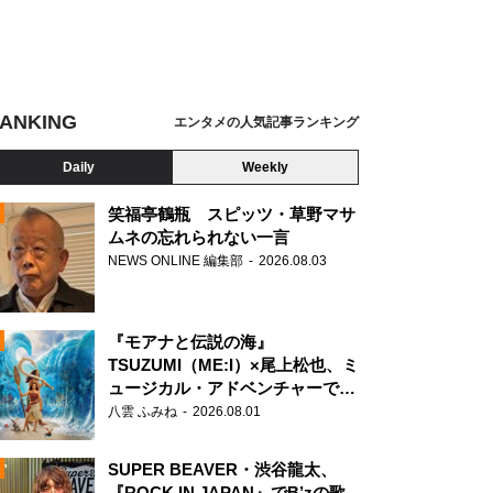
ANKING
エンタメの人気記事ランキング
Daily
Weekly
笑福亭鶴瓶 スピッツ・草野マサ
ムネの忘れられない一言
NEWS ONLINE 編集部
2026.08.03
N
『モアナと伝説の海』
TSUZUMI（ME:I）×尾上松也、ミ
ュージカル・アドベンチャーで美
声を響かせる
八雲 ふみね
2026.08.01
SUPER BEAVER・渋谷龍太、
『ROCK IN JAPAN』でB’zの歌