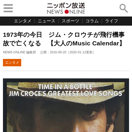
エンタメ
ニュース
スポーツ
コラム
ライフ
1973年の今日 ジム・クロウチが飛行機事
故で亡くなる 【大人のMusic Calendar】
NEWS ONLINE 編集部
公開：
2016-09-20
（
2020-01-12
更新）
エンタメ