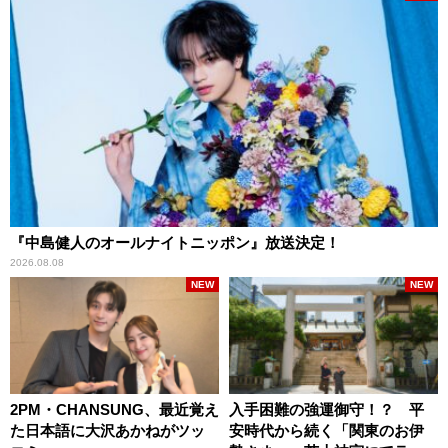
『中島健人のオールナイトニッポン』放送決定！
2026.08.08
NEW
NEW
2PM・CHANSUNG、最近覚え
入手困難の強運御守！？ 平
た日本語に大沢あかねがツッ
安時代から続く「関東のお伊