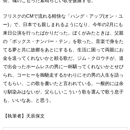
長、魂のこもった素晴らしい歌を披露する。
フリスクのCMで流れる軽快な「ハング・アップ(オン・ユ
ー)」で、日本でも親しまれるようになり、今年の2月にも
来日公演を行ったばかりだった。ぼくがみたときは、父親
の「ボックス・ナンバー・テン」を歌った。音楽で身をた
てる夢と共に故郷をあとにするも、生活に困って両親にお
金を送ってくれないかと頼る歌だ。ジム・クロウチが、道
で出会ったホームレスの男に一杯驕ってくれないかとせび
られ、コーヒーを御馳走するかわりにその男の人生を語っ
てもらい、この歌を書いたと言われている。一般的には余
り馴染みはないが、父らしいこういう歌を選んで歌う息子
も、いいなあ、と思う。
【執筆者】天辰保文