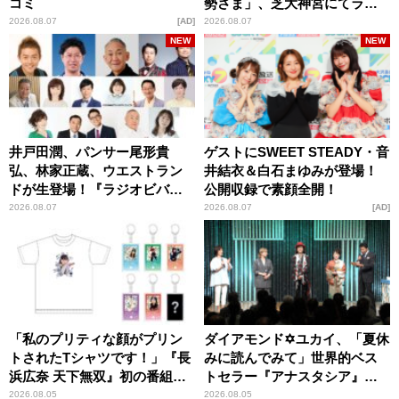
コミ
勢さま」、芝大神宮にてラン
パンプスが合格祈願！
2026.08.07
AD
2026.08.07
NEW
NEW
井戸田潤、パンサー尾形貴
ゲストにSWEET STEADY・音
弘、林家正蔵、ウエストラン
井結衣＆白石まゆみが登場！
ドが生登場！『ラジオビバリ
公開収録で素顔全開！
ー昼ズ』
2026.08.07
2026.08.07
AD
「私のプリティな顔がプリン
ダイアモンド✡ユカイ、「夏休
トされたTシャツです！」『長
みに読んでみて」世界的ベス
浜広奈 天下無双』初の番組グ
トセラー『アナスタシア』を
ッズ発売
紹介
2026.08.05
2026.08.05