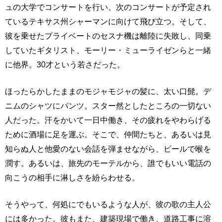
ュの大学でコンサートを行い、次のコンサートが予定され
ているテキサス州シャーマンに向けて飛び立つ。そして、
彼を乗せたプライベートのセスナ機は離陸に失敗し、同乗
していたギタリスト、モーリー・ミューライゼンらと一緒
に他界。30才という若さだった。
ほったらかしたままのモジャモジャの髪に、太い口髭。デ
ニムのシャツにパンツ。スター然としたところの一切ない
人だった。汗をかいて一日中働き、その疲れをやわらげる
ために酒場に足を運ぶ。そこで、仲間たちと、あるいは見
知らぬ人と他愛のない会話を弾ませながら、ビールで喉を
潤す。あるいは、旅先のモーテルから、誰でもいい電話の
向こうの相手に淋しさを紛らわせる。
そうやって、何処にでもいるような人が、彼の歌の主人公
には多かった。彼もまた、建築現場で働き、道路工事に溶