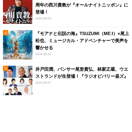
周年の西川貴教が『オールナイトニッポン』に
登場！
2026.08.03
『モアナと伝説の海』TSUZUMI（ME:I）×尾上
松也、ミュージカル・アドベンチャーで美声を
響かせる
2026.08.01
井戸田潤、パンサー尾形貴弘、林家正蔵、ウエ
ストランドが生登場！『ラジオビバリー昼ズ』
2026.08.07