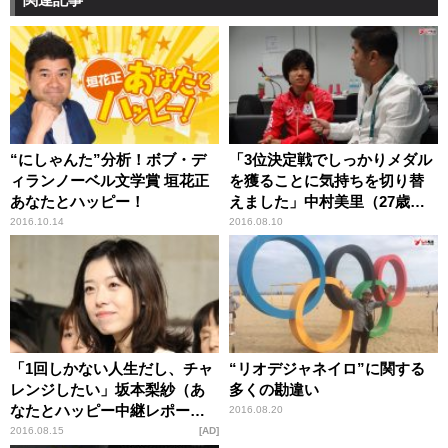
“にしゃんた”分析！ボブ・デ
「3位決定戦でしっかりメダル
ィランノーベル文学賞 垣花正
を獲ることに気持ちを切り替
あなたとハッピー！
えました」中村美里（27歳）
インタビュー 《リオデジャ
2016.10.14
2016.08.10
ネイロ五輪・柔道女子52キロ
銅メダリスト》
「1回しかない人生だし、チャ
“リオデジャネイロ”に関する
レンジしたい」坂本梨紗（あ
多くの勘違い
なたとハッピー中継レポータ
2016.08.20
ー）
2016.08.15
AD