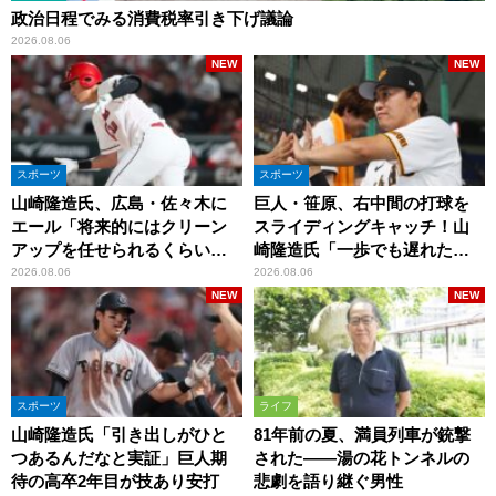
政治日程でみる消費税率引き下げ議論
2026.08.06
NEW
NEW
スポーツ
スポーツ
山崎隆造氏、広島・佐々木に
巨人・笹原、右中間の打球を
エール「将来的にはクリーン
スライディングキャッチ！山
アップを任せられるくらいま
崎隆造氏「一歩でも遅れた
では成長して」
ら…」
2026.08.06
2026.08.06
NEW
NEW
スポーツ
ライフ
山崎隆造氏「引き出しがひと
81年前の夏、満員列車が銃撃
つあるんだなと実証」巨人期
された――湯の花トンネルの
待の高卒2年目が技あり安打
悲劇を語り継ぐ男性