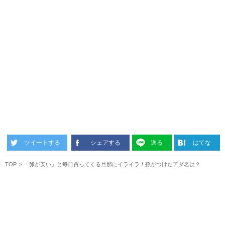
ツイートする
シェアする
送る
はてな
TOP
「卵が安い」と毎日買ってくる旦那にイライラ！孫がつけたアダ名は？