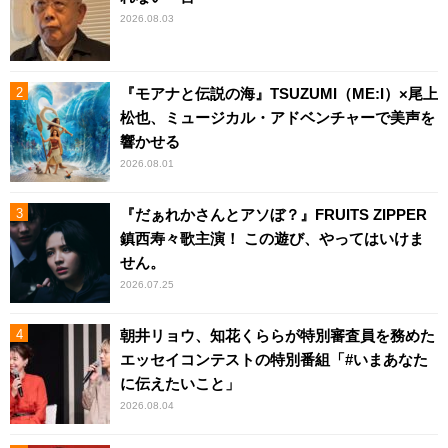
2026.08.03
『モアナと伝説の海』TSUZUMI（ME:I）×尾上
松也、ミュージカル・アドベンチャーで美声を
響かせる
2026.08.01
『だぁれかさんとアソぼ？』FRUITS ZIPPER
鎮西寿々歌主演！ この遊び、やってはいけま
せん。
2026.07.25
朝井リョウ、知花くららが特別審査員を務めた
エッセイコンテストの特別番組「#いまあなた
に伝えたいこと」
2026.08.04