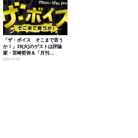
「ザ・ボイス そこまで言う
か！」19(火)のゲストは評論
家・宮崎哲弥＆「月刊
HANADA」編集長・花田紀凱
2016.04.19