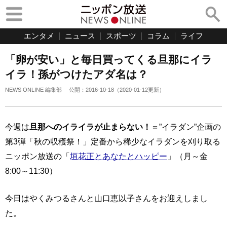
エンタメ
ニュース
スポーツ
コラム
ライフ
「卵が安い」と毎日買ってくる旦那にイラ
イラ！孫がつけたアダ名は？
NEWS ONLINE 編集部
公開：
2016-10-18
（
2020-01-12
更新）
今週は
旦那へのイライラが止まらない！
＝”イラダン”企画の
第3弾「秋の収穫祭！」定番から稀少なイラダンを刈り取る
ニッポン放送の「
垣花正とあなたとハッピー
」（月～金
8:00～11:30）
今日はやくみつるさんと山口恵以子さんをお迎えしまし
た。