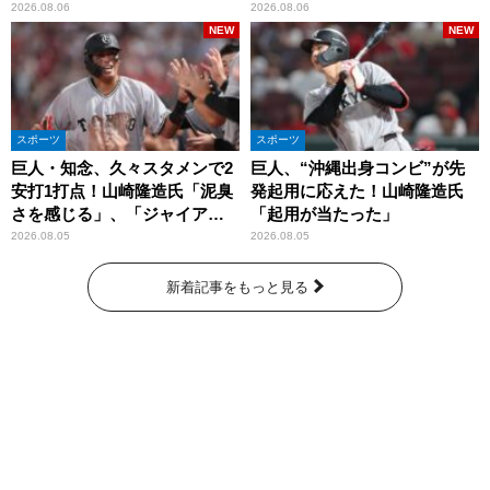
2026.08.06
2026.08.06
NEW
NEW
スポーツ
スポーツ
巨人・知念、久々スタメンで2
巨人、“沖縄出身コンビ”が先
安打1打点！山崎隆造氏「泥臭
発起用に応えた！山崎隆造氏
さを感じる」、「ジャイアン
「起用が当たった」
ツには少ないタイプ」
2026.08.05
2026.08.05
新着記事をもっと見る