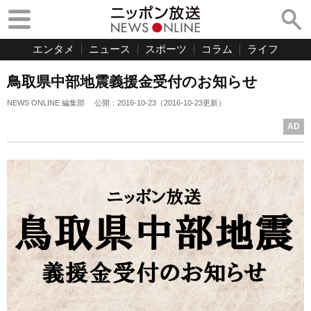
エンタメ
ニュース
スポーツ
コラム
ライフ
鳥取県中部地震義援金受付のお知らせ
NEWS ONLINE 編集部
公開：
2016-10-23
（
2016-10-23
更新）
AD