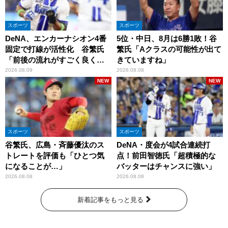
スポーツ
スポーツ
DeNA、エンカーナシオン4番
5位・中日、8月は6勝1敗！谷
固定で打線が活性化 谷繁氏
繁氏「Aクラスの可能性が出て
「前後の流れがすごく良くな
きていますね」
りましたね」
2026.08.09
2026.08.08
NEW
NEW
スポーツ
スポーツ
谷繁氏、広島・斉藤優汰のス
DeNA・度会が4試合連続打
トレートを評価も「ひとつ気
点！前田智徳氏「超積極的な
になることが…」
バッターはチャンスに強い」
2026.08.08
2026.08.08
新着記事をもっと見る