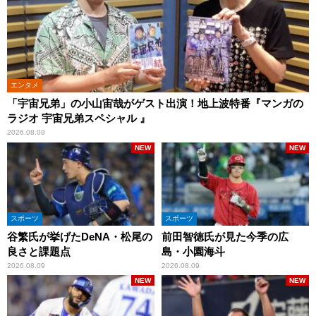
エンタメ
「宇宙兄弟」の小山宙哉がゲスト出演！地上波特番『マンガの
ラジオ 宇宙兄弟スペシャル 』
2026.08.09
NEW
NEW
スポーツ
スポーツ
谷繁氏が挙げたDeNA・松尾の
前田智徳氏が見た今季の広
良さと課題点
島・小園海斗
2026.08.09
2026.08.09
NEW
NEW