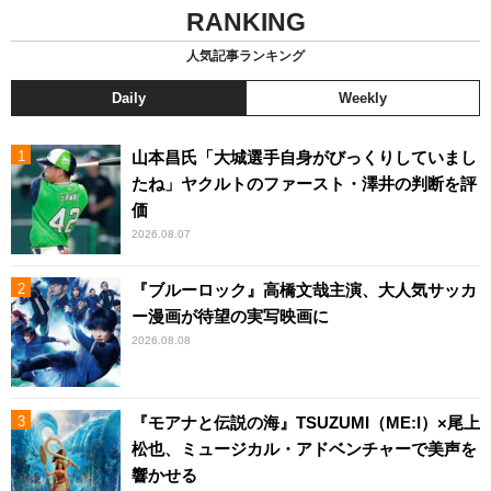
RANKING
人気記事ランキング
Daily
Weekly
山本昌氏「大城選手自身がびっくりしていまし
たね」ヤクルトのファースト・澤井の判断を評
価
2026.08.07
『ブルーロック』高橋文哉主演、大人気サッカ
ー漫画が待望の実写映画に
2026.08.08
『モアナと伝説の海』TSUZUMI（ME:I）×尾上
松也、ミュージカル・アドベンチャーで美声を
響かせる