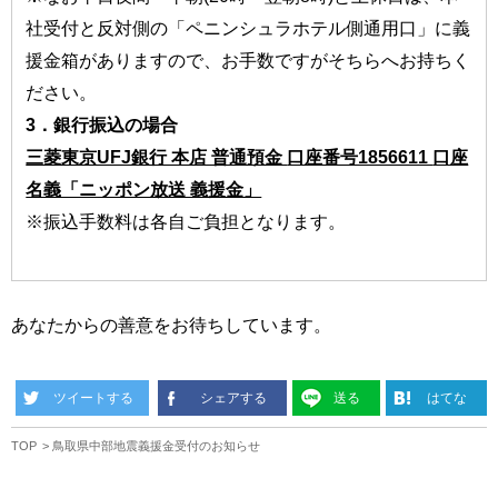
社受付と反対側の「ペニンシュラホテル側通用口」に義
援金箱がありますので、お手数ですがそちらへお持ちく
ださい。
3．銀行振込の場合
三菱東京UFJ銀行 本店 普通預金
口座番号1856611
口座
名義「ニッポン放送 義援金」
※振込手数料は各自ご負担となります。
あなたからの善意をお待ちしています。
ツイートする
シェアする
送る
はてな
TOP
鳥取県中部地震義援金受付のお知らせ