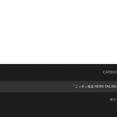
CATEG
「ニッポン放送 NEWS ONLIN
当ウ