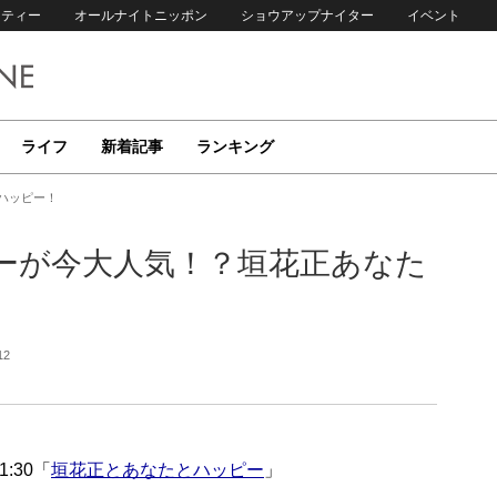
リティー
オールナイトニッポン
ショウアップナイター
イベント
ライフ
新着記事
ランキング
ハッピー！
ーが今大人気！？垣花正あなた
12
1:30「
垣花正とあなたとハッピー
」