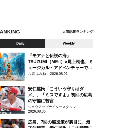
ANKING
人気記事ランキング
Daily
Weekly
『モアナと伝説の海』
TSUZUMI（ME:I）×尾上松也、ミ
ュージカル・アドベンチャーで美
N
声を響かせる
八雲 ふみね
2026.08.01
安仁屋氏「こういう守りはダ
メ」、「ミスですよ」初回の広島
の守備に苦言
ショウアップナイタースタッフ
2026.08.06
広島、7回の継投策が裏目に…最
下位転落 安仁屋氏「この時期に