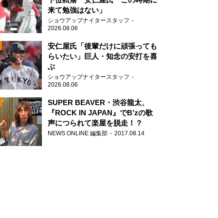
来て勉強はない」
ショウアップナイタースタッフ
2026.08.06
安仁屋氏「後輩だけに頑張っても
らいたい」巨人・知念の安打を喜
ぶ
N
ショウアップナイタースタッフ
AD
2026.08.06
SUPER BEAVER・渋谷龍太、
『ROCK IN JAPAN』でB’zの歌
声につられて楽屋を脱走！？
NEWS ONLINE 編集部
2017.08.14
2