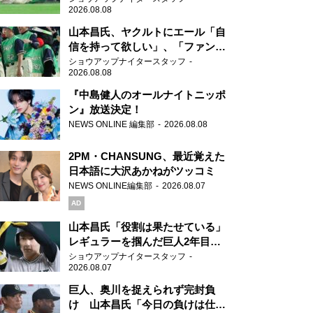
2026.08.08
山本昌氏、ヤクルトにエール「自
信を持って欲しい」、「ファンの
方も毎日応援してくれています」
ショウアップナイタースタッフ
2026.08.08
『中島健人のオールナイトニッポ
ン』放送決定！
NEWS ONLINE 編集部
2026.08.08
2PM・CHANSUNG、最近覚えた
日本語に大沢あかねがツッコミ
NEWS ONLINE編集部
2026.08.07
AD
山本昌氏「役割は果たせている」
レギュラーを掴んだ巨人2年目の
新人王候補
ショウアップナイタースタッフ
2026.08.07
巨人、奥川を捉えられず完封負
け 山本昌氏「今日の負けは仕方