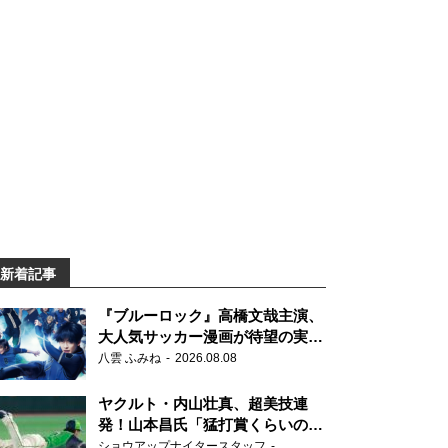
新着記事
『ブルーロック』高橋文哉主演、
大人気サッカー漫画が待望の実写
映画に
八雲 ふみね
2026.08.08
ヤクルト・内山壮真、超美技連
発！山本昌氏「猛打賞くらいの価
値」
ショウアップナイタースタッフ