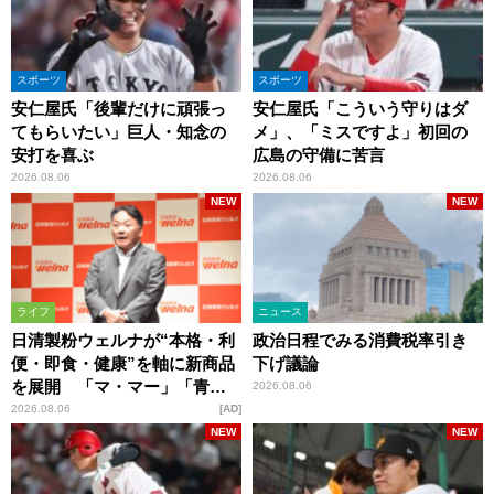
スポーツ
スポーツ
安仁屋氏「後輩だけに頑張っ
安仁屋氏「こういう守りはダ
てもらいたい」巨人・知念の
メ」、「ミスですよ」初回の
安打を喜ぶ
広島の守備に苦言
2026.08.06
2026.08.06
NEW
NEW
ライフ
ニュース
日清製粉ウェルナが“本格・利
政治日程でみる消費税率引き
便・即食・健康”を軸に新商品
下げ議論
を展開 「マ・マー」「青の
2026.08.06
洞窟」ブランドを強化
2026.08.06
AD
NEW
NEW