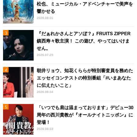
松也、ミュージカル・アドベンチャーで美声を
響かせる
2026.08.01
『だぁれかさんとアソぼ？』FRUITS ZIPPER
鎮西寿々歌主演！ この遊び、やってはいけま
せん。
2026.07.25
朝井リョウ、知花くららが特別審査員を務めた
エッセイコンテストの特別番組「#いまあなた
に伝えたいこと」
2026.08.04
「いつでも肩は温まっております」デビュー30
周年の西川貴教が『オールナイトニッポン』に
登場！
2026.08.03