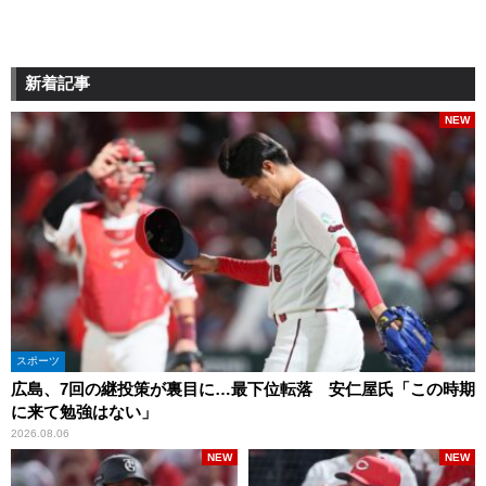
新着記事
NEW
スポーツ
広島、7回の継投策が裏目に…最下位転落 安仁屋氏「この時期
に来て勉強はない」
2026.08.06
NEW
NEW