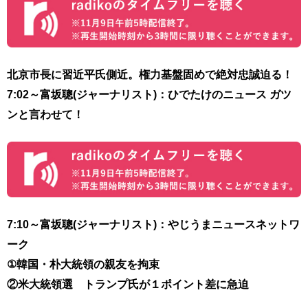
北京市長に習近平氏側近。権力基盤固めで絶対忠誠迫る！
7:02～富坂聰(ジャーナリスト)
：ひでたけのニュース ガツ
ンと言わせて！
7:10～富坂聰(ジャーナリスト)：やじうまニュースネットワ
ーク
①韓国・朴大統領の親友を拘束
②米大統領選 トランプ氏が１ポイント差に急迫