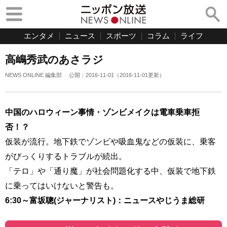
エンタメ
ニュース
スポーツ
コラム
ライフ
高嶋秀武のあさラジ
NEWS ONLINE 編集部
公開：
2016-11-01
（
2016-11-01
更新）
中国のハロウィーン事情・ゾンビメイクは電車乗車拒
否！？
仮装が流行。地下鉄でゾンビや吸血鬼などの仮装に、乗客
がびっくりするトラブルが続出。
「テロ」や「通り魔」が社会問題化する中、仮装で地下鉄
に乗ってはいけないと警告も。
6:30～富坂聰(ジャーナリスト)：ニュースやじうま総研