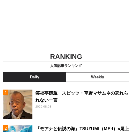
RANKING
人気記事ランキング
Daily
Weekly
笑福亭鶴瓶 スピッツ・草野マサムネの忘れら
れない一言
2026.08.03
『モアナと伝説の海』TSUZUMI（ME:I）×尾上