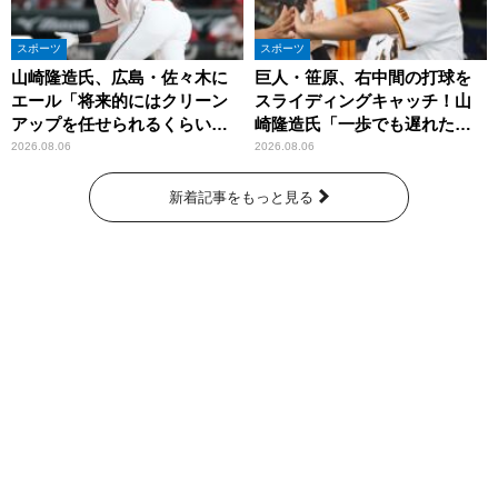
スポーツ
スポーツ
山崎隆造氏、広島・佐々木に
巨人・笹原、右中間の打球を
エール「将来的にはクリーン
スライディングキャッチ！山
アップを任せられるくらいま
崎隆造氏「一歩でも遅れた
では成長して」
ら…」
2026.08.06
2026.08.06
新着記事をもっと見る