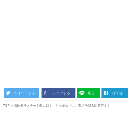
ツイートする
シェアする
送る
はてな
TOP
高齢者リスナーを敵に回すことを承知で…。辛坊治郎大胆発言！？