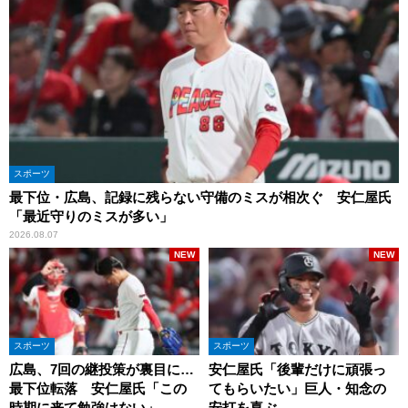
スポーツ
最下位・広島、記録に残らない守備のミスが相次ぐ 安仁屋氏
「最近守りのミスが多い」
2026.08.07
NEW
NEW
スポーツ
スポーツ
広島、7回の継投策が裏目に…
安仁屋氏「後輩だけに頑張っ
最下位転落 安仁屋氏「この
てもらいたい」巨人・知念の
時期に来て勉強はない」
安打を喜ぶ