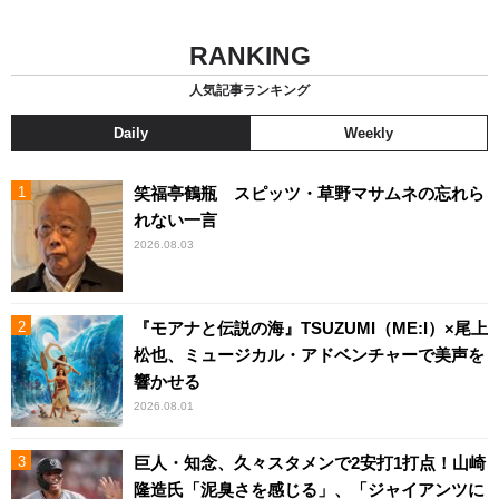
RANKING
人気記事ランキング
Daily
Weekly
笑福亭鶴瓶 スピッツ・草野マサムネの忘れら
れない一言
2026.08.03
『モアナと伝説の海』TSUZUMI（ME:I）×尾上
松也、ミュージカル・アドベンチャーで美声を
響かせる
2026.08.01
巨人・知念、久々スタメンで2安打1打点！山崎
隆造氏「泥臭さを感じる」、「ジャイアンツに