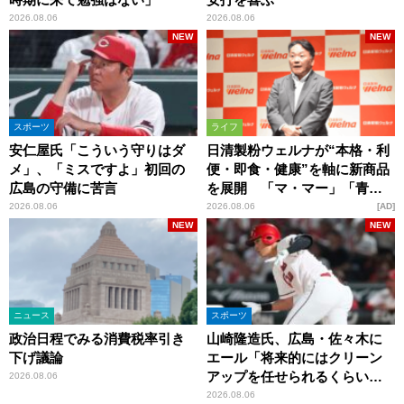
2026.08.06
2026.08.06
NEW
NEW
スポーツ
ライフ
安仁屋氏「こういう守りはダ
日清製粉ウェルナが“本格・利
メ」、「ミスですよ」初回の
便・即食・健康”を軸に新商品
広島の守備に苦言
を展開 「マ・マー」「青の
洞窟」ブランドを強化
2026.08.06
2026.08.06
AD
NEW
NEW
ニュース
スポーツ
政治日程でみる消費税率引き
山崎隆造氏、広島・佐々木に
下げ議論
エール「将来的にはクリーン
アップを任せられるくらいま
2026.08.06
では成長して」
2026.08.06