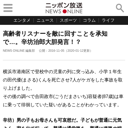
エンタメ
ニュース
スポーツ
コラム
ライフ
高齢者リスナーを敵に回すことを承知
で…。辛坊治郎大胆発言！？
NEWS ONLINE 編集部
公開：
2016-11-05
（
2020-01-12
更新）
横浜市港南区で登校中の児童の列に突っ込み、小学１年生
の田代優(まさる)くんを死亡させ7人がケガをした事故を取
り上げました。
その後の調べで合田政市(ごうだまさいち)容疑者(87歳)は車
に乗って徘徊していた疑いがあることがわかっています。
辛坊）男の子もお母さんも可哀想だ。子どもが普通に元気