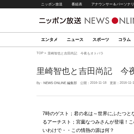
ニッポン放送
番組表
アナウンサー＆パーソナ
エンタメ
ニュース
スポーツ
コラム
TOP
里崎智也と吉田尚記 今夜もオトパラ
里崎智也と吉田尚記 今
2016-11-18
2016-11-
By -
NEWS ONLINE 編集部
公開：
更新：
7時のゲスト；君の名は～世界にふたつと
るアーチスト；宮薗なつみさんが登場！こ
いわけで・・この情熱の源は何？