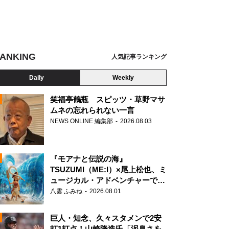
ANKING
人気記事ランキング
Daily
Weekly
笑福亭鶴瓶 スピッツ・草野マサ
ムネの忘れられない一言
NEWS ONLINE 編集部
2026.08.03
N
『モアナと伝説の海』
TSUZUMI（ME:I）×尾上松也、ミ
ュージカル・アドベンチャーで美
声を響かせる
八雲 ふみね
2026.08.01
巨人・知念、久々スタメンで2安
打1打点！山崎隆造氏「泥臭さを