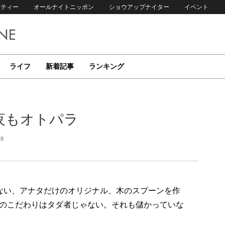
リティー
オールナイトニッポン
ショウアップナイター
イベント
ライフ
新着記事
ランキング
夜もオトパラ
18
ない、アナタだけのオリジナル、木のスプーンを作
のこだわりはタダ者じゃない。それも儲かっていな