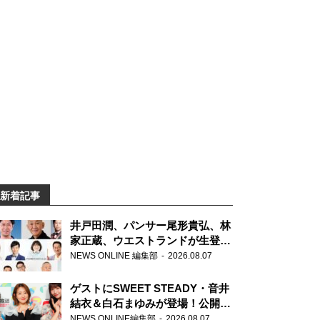
新着記事
井戸田潤、パンサー尾形貴弘、林
家正蔵、ウエストランドが生登
場！『ラジオビバリー昼ズ』
NEWS ONLINE 編集部
2026.08.07
ゲストにSWEET STEADY・音井
結衣＆白石まゆみが登場！公開収
録で素顔全開！
NEWS ONLINE編集部
2026.08.07