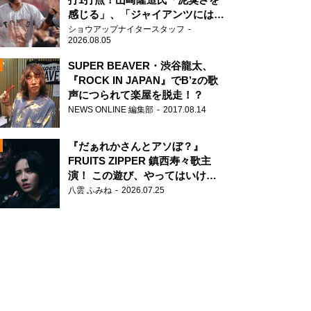
感じる」、「ジャイアンツには少
ないタイプ」
ショウアップナイタースタッフ
2026.08.05
SUPER BEAVER・渋谷龍太、
『ROCK IN JAPAN』でB’zの歌
声につられて楽屋を脱走！？
N
NEWS ONLINE 編集部
2017.08.14
AD
『だぁれかさんとアソぼ？』
FRUITS ZIPPER 鎮西寿々歌主
演！ この遊び、やってはいけま
せん。
八雲 ふみね
2026.07.25
2