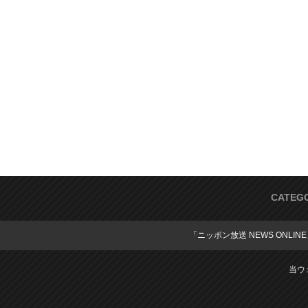
CATEG
「ニッポン放送 NEWS ONLIN
当ウ