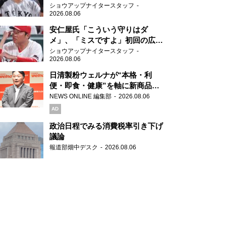
ぶ
ショウアップナイタースタッフ
2026.08.06
安仁屋氏「こういう守りはダ
メ」、「ミスですよ」初回の広島
の守備に苦言
ショウアップナイタースタッフ
2026.08.06
日清製粉ウェルナが“本格・利
便・即食・健康”を軸に新商品を
展開 「マ・マー」「青の洞窟」
NEWS ONLINE 編集部
2026.08.06
ブランドを強化
AD
政治日程でみる消費税率引き下げ
議論
報道部畑中デスク
2026.08.06