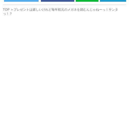
TOP
プレゼントは嬉しいけれど毎年枕元のメガネを踏むんじゃねーっ！サンタ
っ！？