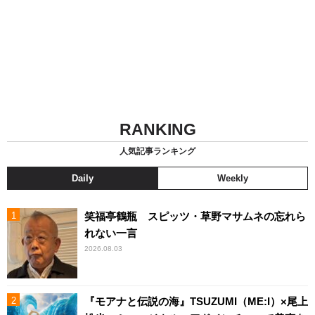
RANKING
人気記事ランキング
Daily
Weekly
笑福亭鶴瓶 スピッツ・草野マサムネの忘れら
れない一言
2026.08.03
『モアナと伝説の海』TSUZUMI（ME:I）×尾上