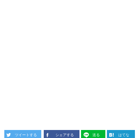
ツイートする
シェアする
送る
はてな