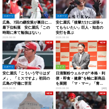
スポーツ
スポーツ
広島、7回の継投策が裏目に…
安仁屋氏「後輩だけに頑張っ
最下位転落 安仁屋氏「この
てもらいたい」巨人・知念の
時期に来て勉強はない」
安打を喜ぶ
2026.08.06
2026.08.06
NEW
NEW
スポーツ
ライフ
安仁屋氏「こういう守りはダ
日清製粉ウェルナが“本格・利
メ」、「ミスですよ」初回の
便・即食・健康”を軸に新商品
広島の守備に苦言
を展開 「マ・マー」「青の
洞窟」ブランドを強化
2026.08.06
2026.08.06
AD
NEW
NEW