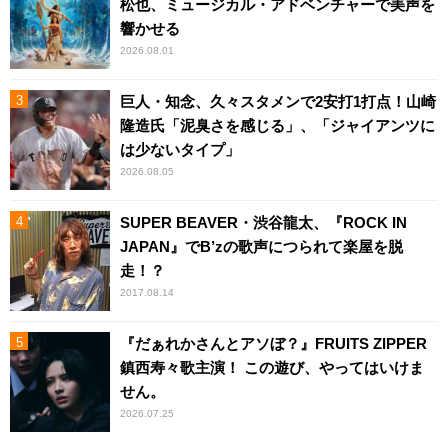
松也、ミュージカル・アドベンチャーで美声を
響かせる
2026.08.01
巨人・知念、久々スタメンで2安打1打点！山崎
隆造氏「泥臭さを感じる」、「ジャイアンツに
は少ないタイプ」
2026.08.05
SUPER BEAVER・渋谷龍太、『ROCK IN
JAPAN』でB’zの歌声につられて楽屋を脱
走！？
2017.08.14
『だぁれかさんとアソぼ？』FRUITS ZIPPER
鎮西寿々歌主演！ この遊び、やってはいけま
せん。
2026.07.25