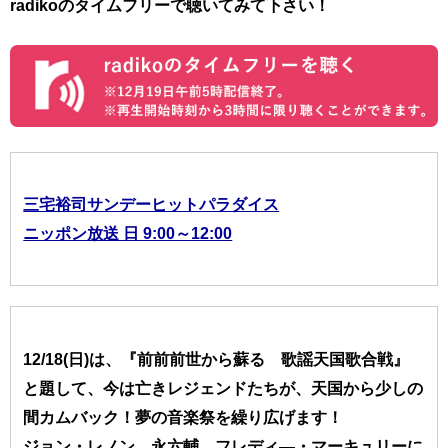
radikoのタイムフリーで聴いてみて下さい！
三宅裕司サンデーヒットパラダイス
ニッポン放送 日 9:00～12:00
12/18(日)は、『前前前世から蘇る 歌謡天国歌合戦』
と題して、今は亡きレジェンドたちが、天国から少しの
間カムバック！夢の音楽祭を繰り広げます！
ジョン・レノン、永六輔、フレディ―・マーキュリーに