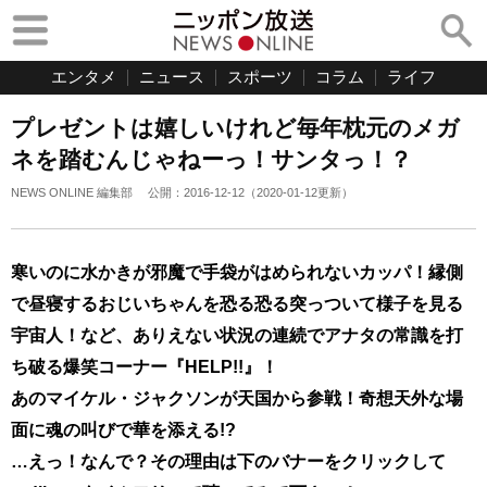
エンタメ
ニュース
スポーツ
コラム
ライフ
プレゼントは嬉しいけれど毎年枕元のメガ
ネを踏むんじゃねーっ！サンタっ！？
NEWS ONLINE 編集部
公開：
2016-12-12
（
2020-01-12
更新）
寒いのに水かきが邪魔で手袋がはめられないカッパ！縁側
で昼寝するおじいちゃんを恐る恐る突っついて様子を見る
宇宙人！など、ありえない状況の連続でアナタの常識を打
ち破る爆笑コーナー『HELP!!』！
あのマイケル・ジャクソンが天国から参戦！奇想天外な場
面に魂の叫びで華を添える!?
…えっ！なんで？その理由は下のバナーをクリックして