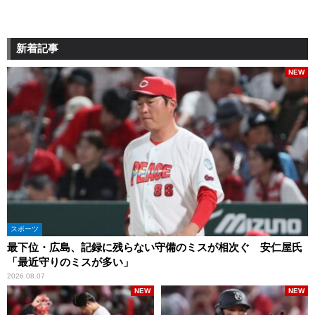
新着記事
NEW
スポーツ
最下位・広島、記録に残らない守備のミスが相次ぐ 安仁屋氏
「最近守りのミスが多い」
2026.08.07
NEW
NEW