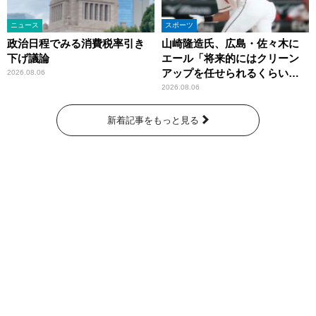
ニュース
スポーツ
政治日程でみる消費税率引き
山崎隆造氏、広島・佐々木に
下げ議論
エール「将来的にはクリーン
アップを任せられるくらいま
2026.08.06
では成長して」
2026.08.06
新着記事をもっと見る