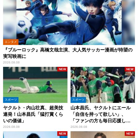
エンタメ
『ブルーロック』高橋文哉主演、大人気サッカー漫画が待望の
実写映画に
2026.08.08
NEW
NEW
スポーツ
スポーツ
ヤクルト・内山壮真、超美技
山本昌氏、ヤクルトにエール
連発！山本昌氏「猛打賞くら
「自信を持って欲しい」、
いの価値」
「ファンの方も毎日応援して
くれています」
2026.08.08
2026.08.08
NEW
NEW