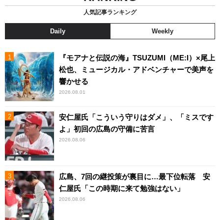
人気記事ランキング
Daily
Weekly
『モアナと伝説の海』TSUZUMI（ME:I）×尾上
松也、ミュージカル・アドベンチャーで美声を
響かせる
2026.08.01
安仁屋氏「こういう守りはダメ」、「ミスです
よ」初回の広島の守備に苦言
2026.08.06
広島、7回の継投策が裏目に…最下位転落 安
仁屋氏「この時期に来て勉強はない」
2026.08.06