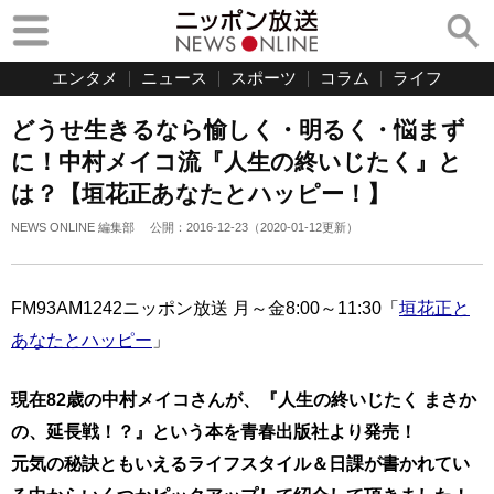
エンタメ
ニュース
スポーツ
コラム
ライフ
どうせ生きるなら愉しく・明るく・悩まず
に！中村メイコ流『人生の終いじたく』と
は？【垣花正あなたとハッピー！】
NEWS ONLINE 編集部
公開：
2016-12-23
（
2020-01-12
更新）
FM93AM1242ニッポン放送 月～金8:00～11:30「
垣花正と
あなたとハッピー
」
現在82歳の中村メイコさんが、『人生の終いじたく まさか
の、延長戦！？』という本を青春出版社より発売！
元気の秘訣ともいえるライフスタイル＆日課が書かれてい