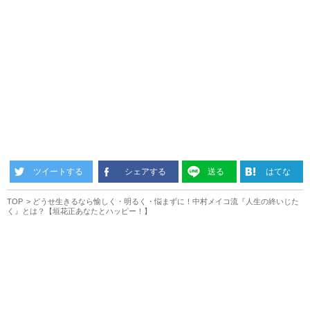
ツイートする
シェアする
送る
はてな
TOP
どうせ生きるなら愉しく・明るく・悩まずに！中村メイコ流『人生の終いじた
く』とは？【垣花正あなたとハッピー！】