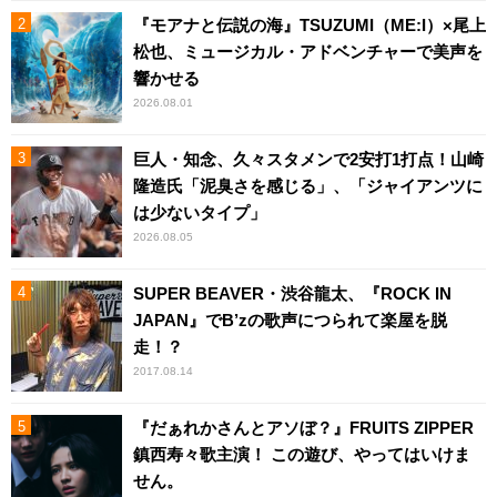
『モアナと伝説の海』TSUZUMI（ME:I）×尾上
松也、ミュージカル・アドベンチャーで美声を
響かせる
2026.08.01
巨人・知念、久々スタメンで2安打1打点！山崎
隆造氏「泥臭さを感じる」、「ジャイアンツに
は少ないタイプ」
2026.08.05
SUPER BEAVER・渋谷龍太、『ROCK IN
JAPAN』でB’zの歌声につられて楽屋を脱
走！？
2017.08.14
『だぁれかさんとアソぼ？』FRUITS ZIPPER
鎮西寿々歌主演！ この遊び、やってはいけま
せん。