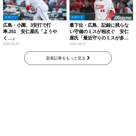
スポーツ
スポーツ
広島・小園、3安打で打
最下位・広島、記録に残らな
率.251 安仁屋氏「ようや
い守備のミスが相次ぐ 安仁
く…」
屋氏「最近守りのミスが多
い」
2026.08.07
2026.08.07
新着記事をもっと見る