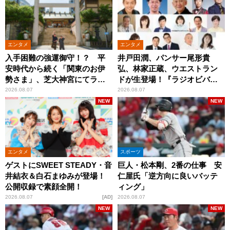
エンタメ
エンタメ
入手困難の強運御守！？ 平
井戸田潤、パンサー尾形貴
安時代から続く「関東のお伊
弘、林家正蔵、ウエストラン
勢さま」、芝大神宮にてラン
ドが生登場！『ラジオビバリ
パンプスが合格祈願！
ー昼ズ』
2026.08.07
2026.08.07
NEW
NEW
エンタメ
スポーツ
ゲストにSWEET STEADY・音
巨人・松本剛、2番の仕事 安
井結衣＆白石まゆみが登場！
仁屋氏「逆方向に良いバッテ
公開収録で素顔全開！
ィング」
2026.08.07
AD
2026.08.07
NEW
NEW