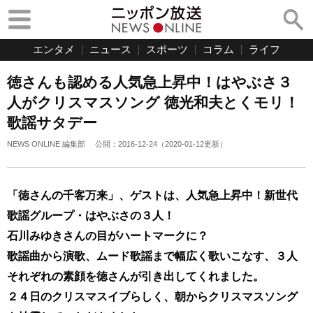
エンタメ
ニュース
スポーツ
コラム
ライフ
徳さんも認める人気急上昇中！はやぶさ３
人がクリスマスソング 徳光和夫とくモリ！
歌謡サタデー
NEWS ONLINE 編集部
公開：
2016-12-24
（
2020-01-12
更新）
「徳さんの千客万来」、ゲストは、人気急上昇中！新世代
歌謡グループ・はやぶさの３人！
石川みゆきさんの目がハートマークに？
歌謡曲から演歌、ムード歌謡まで幅広く歌いこなす、３人
それぞれの素顔を徳さんが引き出してくれました。
２４日のクリスマスイブらしく、朝からクリスマスソング