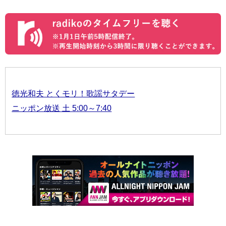
徳光和夫 とくモリ！歌謡サタデー
ニッポン放送 土 5:00～7:40