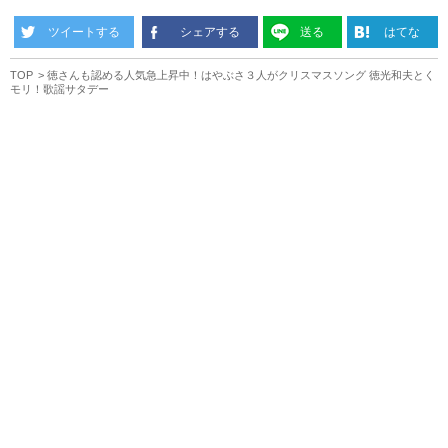
ツイートする
シェアする
送る
はてな
TOP
徳さんも認める人気急上昇中！はやぶさ３人がクリスマスソング 徳光和夫とく
モリ！歌謡サタデー