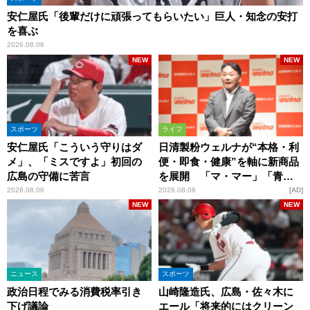
安仁屋氏「後輩だけに頑張ってもらいたい」巨人・知念の安打
を喜ぶ
2026.08.06
NEW
NEW
スポーツ
ライフ
安仁屋氏「こういう守りはダ
日清製粉ウェルナが“本格・利
メ」、「ミスですよ」初回の
便・即食・健康”を軸に新商品
広島の守備に苦言
を展開 「マ・マー」「青の
洞窟」ブランドを強化
2026.08.06
2026.08.06
AD
NEW
NEW
ニュース
スポーツ
政治日程でみる消費税率引き
山崎隆造氏、広島・佐々木に
下げ議論
エール「将来的にはクリーン