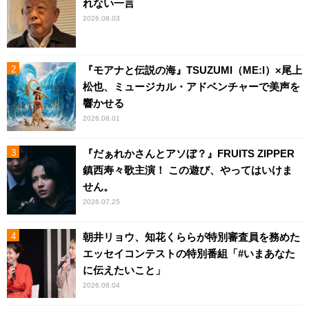
れない一言
2026.08.03
『モアナと伝説の海』TSUZUMI（ME:I）×尾上
松也、ミュージカル・アドベンチャーで美声を
響かせる
2026.08.01
『だぁれかさんとアソぼ？』FRUITS ZIPPER
鎮西寿々歌主演！ この遊び、やってはいけま
せん。
2026.07.25
朝井リョウ、知花くららが特別審査員を務めた
エッセイコンテストの特別番組「#いまあなた
に伝えたいこと」
2026.08.04