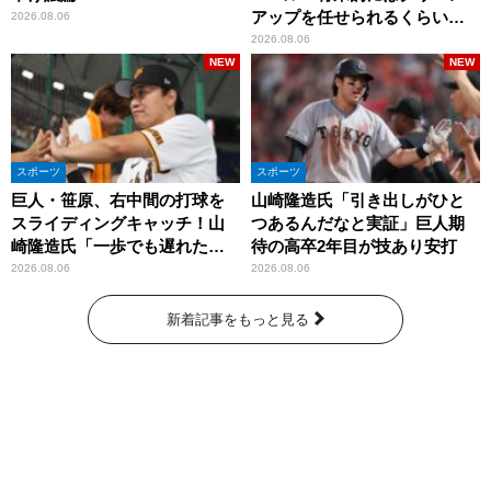
アップを任せられるくらいま
2026.08.06
では成長して」
2026.08.06
NEW
NEW
スポーツ
スポーツ
巨人・笹原、右中間の打球を
山崎隆造氏「引き出しがひと
スライディングキャッチ！山
つあるんだなと実証」巨人期
崎隆造氏「一歩でも遅れた
待の高卒2年目が技あり安打
ら…」
2026.08.06
2026.08.06
新着記事をもっと見る