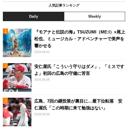
人気記事ランキング
Daily
Weekly
『モアナと伝説の海』TSUZUMI（ME:I）×尾上
松也、ミュージカル・アドベンチャーで美声を
響かせる
2026.08.01
安仁屋氏「こういう守りはダメ」、「ミスです
よ」初回の広島の守備に苦言
2026.08.06
広島、7回の継投策が裏目に…最下位転落 安
仁屋氏「この時期に来て勉強はない」
2026.08.06