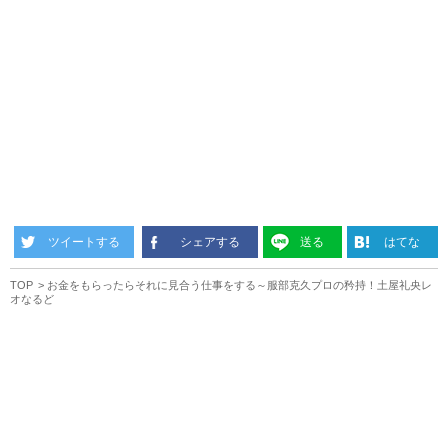
ツイートする
シェアする
送る
はてな
TOP
お金をもらったらそれに見合う仕事をする～服部克久プロの矜持！土屋礼央レ
オなるど