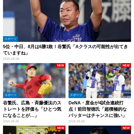
スポーツ
5位・中日、8月は6勝1敗！谷繁氏「Aクラスの可能性が出てき
ていますね」
2026.08.08
NEW
NEW
スポーツ
スポーツ
谷繁氏、広島・斉藤優汰のス
DeNA・度会が4試合連続打
トレートを評価も「ひとつ気
点！前田智徳氏「超積極的な
になることが…」
バッターはチャンスに強い」
2026.08.08
2026.08.08
NEW
NEW