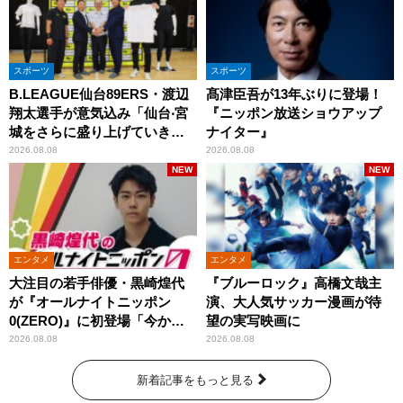
スポーツ
スポーツ
B.LEAGUE仙台89ERS・渡辺
髙津臣吾が13年ぶりに登場！
翔太選手が意気込み「仙台‧宮
『ニッポン放送ショウアップ
城をさらに盛り上げていきた
ナイター』
いです」
2026.08.08
2026.08.08
NEW
NEW
エンタメ
エンタメ
大注目の若手俳優・黒崎煌代
『ブルーロック』高橋文哉主
が『オールナイトニッポン
演、大人気サッカー漫画が待
0(ZERO)』に初登場「今から
望の実写映画に
とてもワクワクしておりま
2026.08.08
2026.08.08
す！」
新着記事をもっと見る