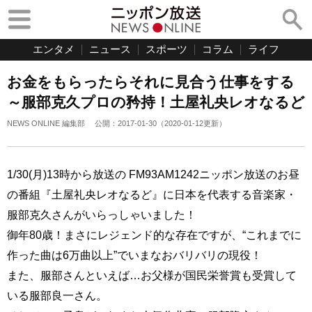
エンタメ
ニュース
スポーツ
コラム
ライフ
お金をもらったらそれに見合う仕事をする
～服部克久プロの矜持！土屋礼央レオなるど
NEWS ONLINE 編集部
公開：
2017-01-30
（
2020-01-12
更新）
1/30(月)13時から放送の FM93AM1242ニッポン放送のお昼
の番組『土屋礼央レオなるど』に日本を代表する音楽家・
服部克久さんがいらっしゃいました！
御年80歳！まさにレジェンド的な存在ですが、“これまでに
作った曲は6万曲以上”でいまなおバリバリの現役！
また、服部さんといえば…お父様が国民栄誉賞も受賞して
いる服部良一さん。