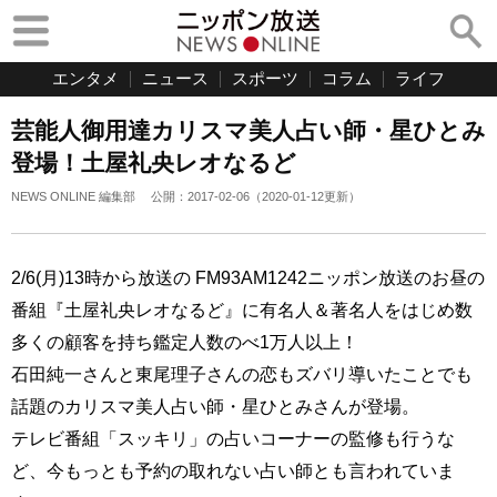
エンタメ
ニュース
スポーツ
コラム
ライフ
芸能人御用達カリスマ美人占い師・星ひとみ
登場！土屋礼央レオなるど
NEWS ONLINE 編集部
公開：
2017-02-06
（
2020-01-12
更新）
2/6(月)13時から放送の FM93AM1242ニッポン放送のお昼の
番組『土屋礼央レオなるど』に有名人＆著名人をはじめ数
多くの顧客を持ち鑑定人数のべ1万人以上！
石田純一さんと東尾理子さんの恋もズバリ導いたことでも
話題のカリスマ美人占い師・星ひとみさんが登場。
テレビ番組「スッキリ」の占いコーナーの監修も行うな
ど、今もっとも予約の取れない占い師とも言われていま