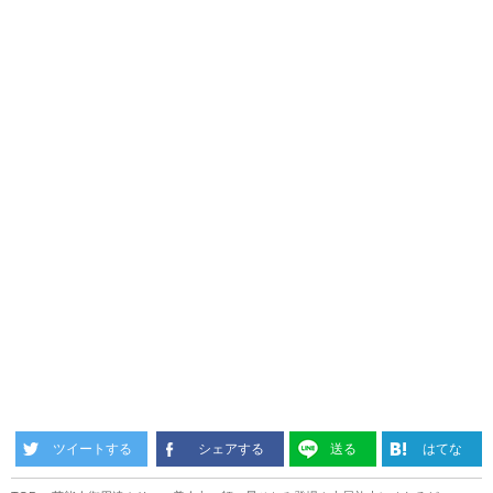
ツイートする
シェアする
送る
はてな