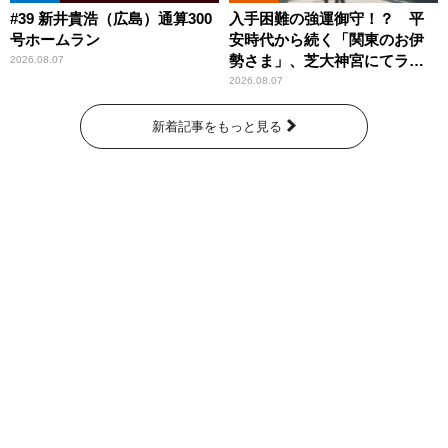
#39 新井貴浩（広島）通算300
入手困難の強運御守！？ 平
号ホームラン
安時代から続く「関東のお伊
勢さま」、芝大神宮にてラン
2026.08.07
パンプスが合格祈願！
2026.08.07
新着記事をもっと見る