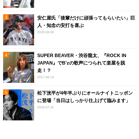
安仁屋氏「後輩だけに頑張ってもらいたい」巨
人・知念の安打を喜ぶ
2026.08.06
SUPER BEAVER・渋谷龍太、『ROCK IN
JAPAN』でB’zの歌声につられて楽屋を脱
走！？
2017.08.14
松下洸平が4年半ぶりにオールナイトニッポン
に登場「当日はしっかり仕上げて臨みます」
2026.07.31