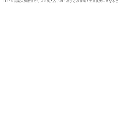
TOP
芸能人御用達カリスマ美人占い師・星ひとみ登場！土屋礼央レオなるど