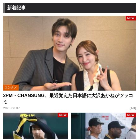
新着記事
NEW
エンタメ
2PM・CHANSUNG、最近覚えた日本語に大沢あかねがツッコ
ミ
2026.08.07
AD
NEW
NEW