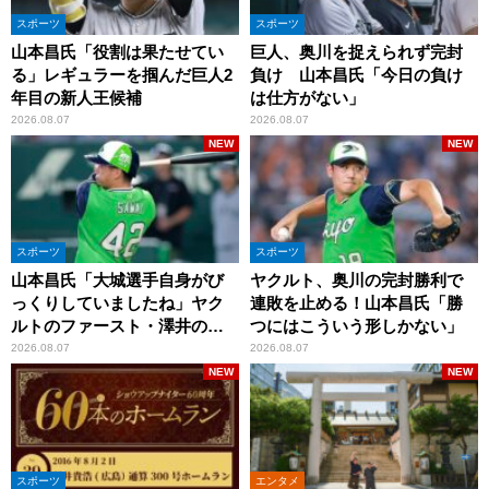
スポーツ
スポーツ
山本昌氏「役割は果たせてい
巨人、奥川を捉えられず完封
る」レギュラーを掴んだ巨人2
負け 山本昌氏「今日の負け
年目の新人王候補
は仕方がない」
2026.08.07
2026.08.07
NEW
NEW
スポーツ
スポーツ
山本昌氏「大城選手自身がび
ヤクルト、奥川の完封勝利で
っくりしていましたね」ヤク
連敗を止める！山本昌氏「勝
ルトのファースト・澤井の判
つにはこういう形しかない」
断を評価
2026.08.07
2026.08.07
NEW
NEW
スポーツ
エンタメ