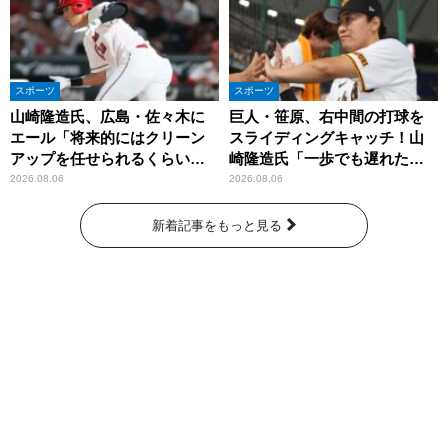
スポーツ
スポーツ
山崎隆造氏、広島・佐々木に
巨人・笹原、右中間の打球を
エール「将来的にはクリーン
スライディングキャッチ！山
アップを任せられるくらいま
崎隆造氏「一歩でも遅れた
では成長して」
ら…」
2026.08.06
2026.08.06
新着記事をもっと見る