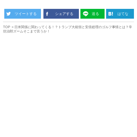
ツイートする
シェアする
送る
はてな
TOP
日米関係に関わってくる！？トランプ大統領と安倍総理のゴルフ事情とは？辛
坊治郎ズームそこまで言うか！