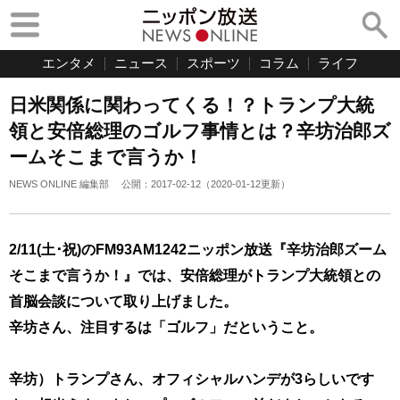
エンタメ
ニュース
スポーツ
コラム
ライフ
日米関係に関わってくる！？トランプ大統
領と安倍総理のゴルフ事情とは？辛坊治郎ズ
ームそこまで言うか！
NEWS ONLINE 編集部
公開：
2017-02-12
（
2020-01-12
更新）
2/11(土･祝)のFM93AM1242ニッポン放送『辛坊治郎ズーム
そこまで言うか！』では、安倍総理がトランプ大統領との
首脳会談について取り上げました。
辛坊さん、注目するは「ゴルフ」だということ。
辛坊）トランプさん、オフィシャルハンデが3らしいです