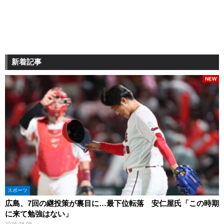
新着記事
NEW
スポーツ
広島、7回の継投策が裏目に…最下位転落 安仁屋氏「この時期
に来て勉強はない」
2026.08.06