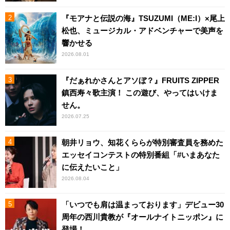
『モアナと伝説の海』TSUZUMI（ME:I）×尾上
松也、ミュージカル・アドベンチャーで美声を
響かせる
2026.08.01
『だぁれかさんとアソぼ？』FRUITS ZIPPER
鎮西寿々歌主演！ この遊び、やってはいけま
せん。
2026.07.25
朝井リョウ、知花くららが特別審査員を務めた
エッセイコンテストの特別番組「#いまあなた
に伝えたいこと」
2026.08.04
「いつでも肩は温まっております」デビュー30
周年の西川貴教が『オールナイトニッポン』に
登場！