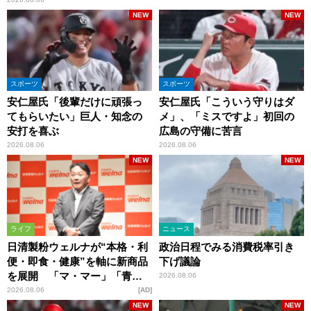
NEW
NEW
スポーツ
スポーツ
安仁屋氏「後輩だけに頑張っ
安仁屋氏「こういう守りはダ
てもらいたい」巨人・知念の
メ」、「ミスですよ」初回の
安打を喜ぶ
広島の守備に苦言
2026.08.06
2026.08.06
NEW
NEW
ライフ
ニュース
日清製粉ウェルナが“本格・利
政治日程でみる消費税率引き
便・即食・健康”を軸に新商品
下げ議論
を展開 「マ・マー」「青の
2026.08.06
洞窟」ブランドを強化
2026.08.06
AD
NEW
NEW