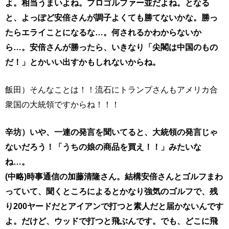
よ。相当うまいよね。プロゴルファー並だよね。となる
と、よっぽど安倍さんが調子よくても勝てないかな。勝っ
たらエライことになるな…。何されるかわからないか
ら…。安倍さんが勝ったら、いきなり「尖閣は中国のもの
だ！」とかいい出すかもしれないからね。
飯田）そんなことは！！流石にトランプさんもアメリカ合
衆国の大統領ですからね！！！
辛坊）いや、一連の発言を聞いてると、大統領の発言じゃ
ないだろう！「うちの娘の商品を買え！！」みたいな
ね…。
(中略)時事通信の加藤清隆さん。結構安倍さんとゴルフまわ
っていて、聞くところによるとかなり強気のゴルフで、残
り200ヤードだとアイアンで打つと素人だと届かないんです
よ。だけど、ウッドで打つと飛ぶんです。でも、どこに飛