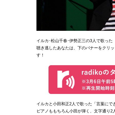
イルカ･松山千春･伊勢正三の3人で歌っ
聴き逃したあなたは、下のバナーをクリック
す！
イルカと小田和正2人で歌った「言葉にで
ピアノももちろん小田が弾く、文字通り2