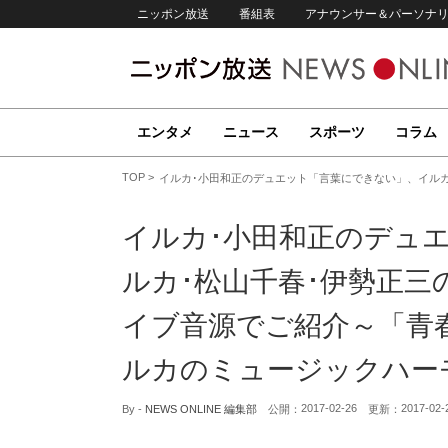
ニッポン放送
番組表
アナウンサー＆パーソナ
エンタメ
ニュース
スポーツ
コラム
TOP
イルカ･小田和正のデュエット「言葉にできない」、イル
イルカ･小田和正のデュ
ルカ･松山千春･伊勢正三
イブ音源でご紹介～「青
ルカのミュージックハー
2017-02-26
2017-02-
By -
NEWS ONLINE 編集部
公開：
更新：