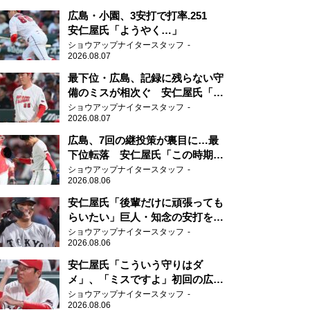
広島・小園、3安打で打率.251
安仁屋氏「ようやく…」
ショウアップナイタースタッフ
2026.08.07
最下位・広島、記録に残らない守
備のミスが相次ぐ 安仁屋氏「最
近守りのミスが多い」
ショウアップナイタースタッフ
2026.08.07
広島、7回の継投策が裏目に…最
下位転落 安仁屋氏「この時期に
来て勉強はない」
ショウアップナイタースタッフ
2026.08.06
安仁屋氏「後輩だけに頑張っても
らいたい」巨人・知念の安打を喜
ぶ
ショウアップナイタースタッフ
2026.08.06
安仁屋氏「こういう守りはダ
メ」、「ミスですよ」初回の広島
の守備に苦言
ショウアップナイタースタッフ
2026.08.06