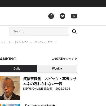
コンサート」【イルカのミュージックハーモニー】
ANKING
人気記事ランキング
Daily
Weekly
笑福亭鶴瓶 スピッツ・草野マサ
ムネの忘れられない一言
NEWS ONLINE 編集部
2026.08.03
N