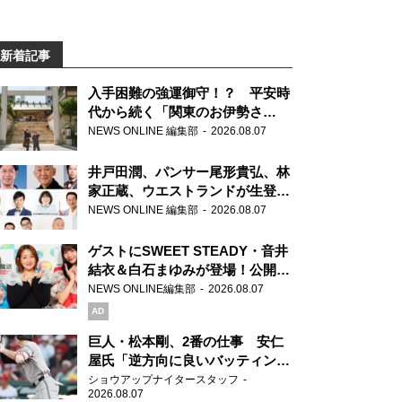
新着記事
入手困難の強運御守！？ 平安時
代から続く「関東のお伊勢さ
ま」、芝大神宮にてランパンプス
NEWS ONLINE 編集部
2026.08.07
が合格祈願！
井戸田潤、パンサー尾形貴弘、林
家正蔵、ウエストランドが生登
場！『ラジオビバリー昼ズ』
NEWS ONLINE 編集部
2026.08.07
ゲストにSWEET STEADY・音井
結衣＆白石まゆみが登場！公開収
録で素顔全開！
NEWS ONLINE編集部
2026.08.07
AD
巨人・松本剛、2番の仕事 安仁
屋氏「逆方向に良いバッティン
グ」
ショウアップナイタースタッフ
2026.08.07