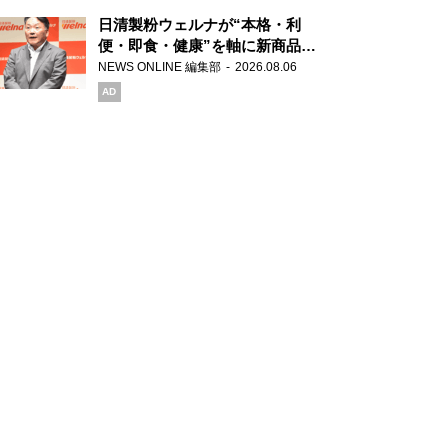
日清製粉ウェルナが“本格・利
便・即食・健康”を軸に新商品を
展開 「マ・マー」「青の洞窟」
NEWS ONLINE 編集部
2026.08.06
ブランドを強化
AD