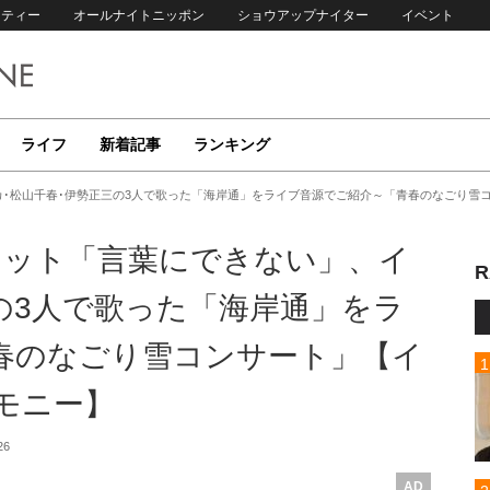
リティー
オールナイトニッポン
ショウアップナイター
イベント
ライフ
新着記事
ランキング
カ･松山千春･伊勢正三の3人で歌った「海岸通」をライブ音源でご紹介～「青春のなごり雪
エット「言葉にできない」、イ
R
の3人で歌った「海岸通」をラ
春のなごり雪コンサート」【イ
モニー】
26
AD