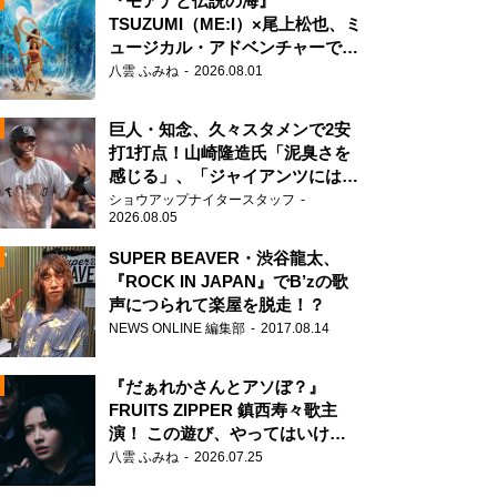
『モアナと伝説の海』
TSUZUMI（ME:I）×尾上松也、ミ
ュージカル・アドベンチャーで美
声を響かせる
八雲 ふみね
2026.08.01
巨人・知念、久々スタメンで2安
打1打点！山崎隆造氏「泥臭さを
感じる」、「ジャイアンツには少
ないタイプ」
ショウアップナイタースタッフ
2026.08.05
SUPER BEAVER・渋谷龍太、
『ROCK IN JAPAN』でB’zの歌
声につられて楽屋を脱走！？
N
NEWS ONLINE 編集部
2017.08.14
AD
『だぁれかさんとアソぼ？』
FRUITS ZIPPER 鎮西寿々歌主
演！ この遊び、やってはいけま
せん。
八雲 ふみね
2026.07.25
2