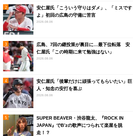
安仁屋氏「こういう守りはダメ」、「ミスです
よ」初回の広島の守備に苦言
2026.08.06
広島、7回の継投策が裏目に…最下位転落 安
仁屋氏「この時期に来て勉強はない」
2026.08.06
安仁屋氏「後輩だけに頑張ってもらいたい」巨
人・知念の安打を喜ぶ
2026.08.06
SUPER BEAVER・渋谷龍太、『ROCK IN
JAPAN』でB’zの歌声につられて楽屋を脱
走！？