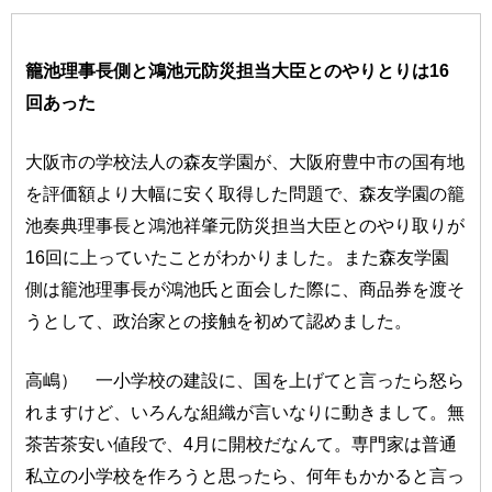
籠池理事長側と鴻池元防災担当大臣とのやりとりは16
回あった
大阪市の学校法人の森友学園が、大阪府豊中市の国有地
を評価額より大幅に安く取得した問題で、森友学園の籠
池奏典理事長と鴻池祥肇元防災担当大臣とのやり取りが
16回に上っていたことがわかりました。また森友学園
側は籠池理事長が鴻池氏と面会した際に、商品券を渡そ
うとして、政治家との接触を初めて認めました。
高嶋） 一小学校の建設に、国を上げてと言ったら怒ら
れますけど、いろんな組織が言いなりに動きまして。無
茶苦茶安い値段で、4月に開校だなんて。専門家は普通
私立の小学校を作ろうと思ったら、何年もかかると言っ