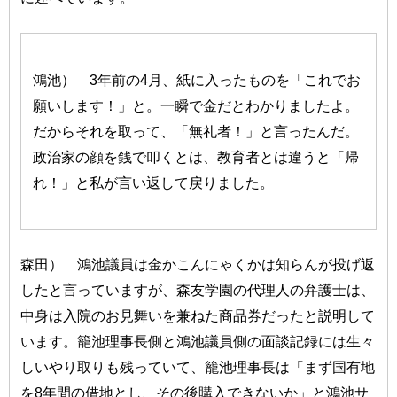
鴻池） 3年前の4月、紙に入ったものを「これでお
願いします！」と。一瞬で金だとわかりましたよ。
だからそれを取って、「無礼者！」と言ったんだ。
政治家の顔を銭で叩くとは、教育者とは違うと「帰
れ！」と私が言い返して戻りました。
森田） 鴻池議員は金かこんにゃくかは知らんが投げ返
したと言っていますが、森友学園の代理人の弁護士は、
中身は入院のお見舞いを兼ねた商品券だったと説明して
います。籠池理事長側と鴻池議員側の面談記録には生々
しいやり取りも残っていて、籠池理事長は「まず国有地
を8年間の借地とし、その後購入できないか」と鴻池サ