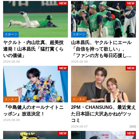
NEW
NEW
スポーツ
スポーツ
ヤクルト・内山壮真、超美技
山本昌氏、ヤクルトにエール
連発！山本昌氏「猛打賞くら
「自信を持って欲しい」、
いの価値」
「ファンの方も毎日応援して
くれています」
2026.08.08
2026.08.08
NEW
NEW
エンタメ
エンタメ
『中島健人のオールナイトニ
2PM・CHANSUNG、最近覚え
ッポン』放送決定！
た日本語に大沢あかねがツッ
コミ
2026.08.08
2026.08.07
AD
NEW
NEW