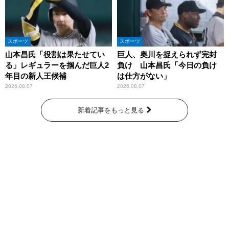
スポーツ
スポーツ
山本昌氏「役割は果たせてい
巨人、奥川を捉えられず完封
る」レギュラーを掴んだ巨人2
負け 山本昌氏「今日の負け
年目の新人王候補
は仕方がない」
2026.08.07
2026.08.07
新着記事をもっと見る