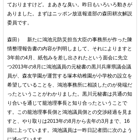
ておりますけど。まあきな臭い。昨日もいろいろ動きが
ありました。まずはニッポン放送報道部の森田耕次解説
委員です。
森田） 新たに鴻池元防災担当大臣の事務所が作った陳
情整理報告書の内容が判明しまして、それによりますと
3年前の4月、紙包みを差し出されたという面会に先立
つ2013年の8月に鴻池議員の元秘書の黒川兵庫県議会議
員が、森友学園が運営する塚本幼稚園が小学校の設立を
希望していることを、鴻池事務所に相談したのが発端だ
ったということがわかりました。黒川元秘書は共通の知
り合いを通じて籠池理事長と知り合ったということで
す。この籠池理事長側と鴻池議員側との交渉経過を見ま
すと、やり取りは2013年の8月から去年の3月まで、16
回に上っています。鴻池議員は一昨日記者団に次のよう
に述べています。