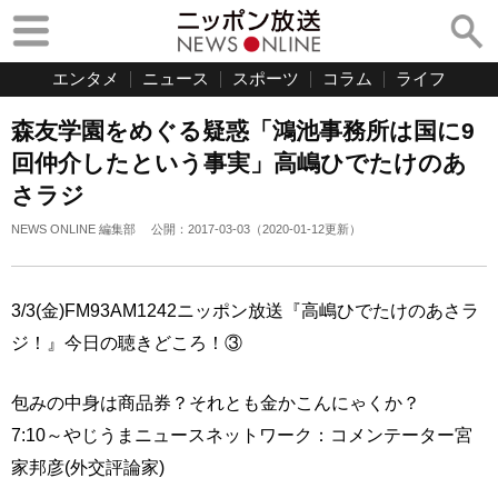
エンタメ
ニュース
スポーツ
コラム
ライフ
森友学園をめぐる疑惑「鴻池事務所は国に9
回仲介したという事実」高嶋ひでたけのあ
さラジ
NEWS ONLINE 編集部
公開：
2017-03-03
（
2020-01-12
更新）
3/3(金)FM93AM1242ニッポン放送『高嶋ひでたけのあさラ
ジ！』今日の聴きどころ！③
包みの中身は商品券？それとも金かこんにゃくか？
7:10～やじうまニュースネットワーク：コメンテーター宮
家邦彦(外交評論家)