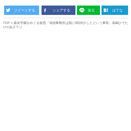
ツイートする
シェアする
送る
はてな
TOP
森友学園をめぐる疑惑「鴻池事務所は国に9回仲介したという事実」高嶋ひでた
けのあさラジ