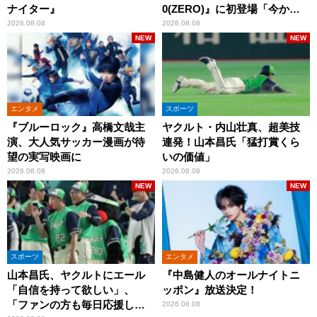
ナイター』
0(ZERO)』に初登場「今から
とてもワクワクしておりま
2026.08.08
2026.08.08
す！」
NEW
NEW
エンタメ
スポーツ
『ブルーロック』高橋文哉主
ヤクルト・内山壮真、超美技
演、大人気サッカー漫画が待
連発！山本昌氏「猛打賞くら
望の実写映画に
いの価値」
2026.08.08
2026.08.08
NEW
NEW
スポーツ
エンタメ
山本昌氏、ヤクルトにエール
『中島健人のオールナイトニ
「自信を持って欲しい」、
ッポン』放送決定！
「ファンの方も毎日応援して
2026.08.08