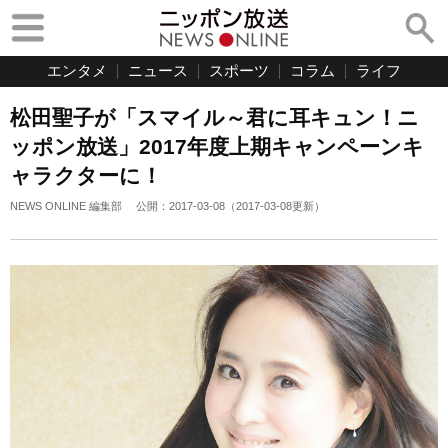
エンタメ
ニュース
スポーツ
コラム
ライフ
松田聖子が「スマイル～君に耳キュン！ニ
ッポン放送」2017年度上期キャンペーンキ
ャラクターに！
NEWS ONLINE 編集部
公開：
2017-03-08
（
2017-03-08
更新）