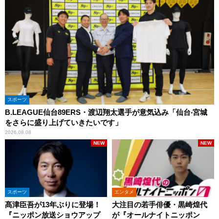
スポーツ
B.LEAGUE仙台89ERS・渡辺翔太選手が意気込み「仙台‧宮城
をさらに盛り上げていきたいです」
2026.08.08
NEW
NEW
スポーツ
エンタメ
髙津臣吾が13年ぶりに登場！
大注目の若手俳優・黒崎煌代
『ニッポン放送ショウアップ
が『オールナイトニッポン