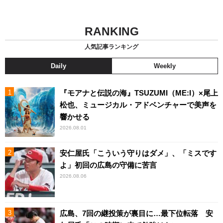
RANKING
人気記事ランキング
Daily
Weekly
『モアナと伝説の海』TSUZUMI（ME:I）×尾上
松也、ミュージカル・アドベンチャーで美声を
響かせる
2026.08.01
安仁屋氏「こういう守りはダメ」、「ミスです
よ」初回の広島の守備に苦言
2026.08.06
広島、7回の継投策が裏目に…最下位転落 安