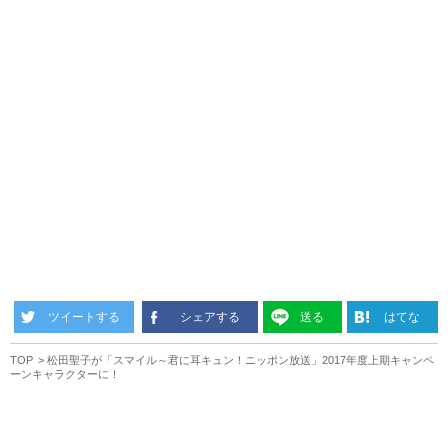
ツイートする
シェアする
送る
はてな
TOP
松田聖子が「スマイル～君に耳キュン！ニッポン放送」2017年度上期キャンペ
ーンキャラクターに！