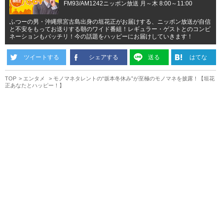
FM93/AM1242ニッポン放送 月～木 8:00～11:00
ふつーの男・沖縄県宮古島出身の垣花正がお届けする、ニッポン放送が自信
と不安をもってお送りする朝のワイド番組！レギュラー・ゲストとのコンビ
ネーションもバッチリ！今の話題をハッピーにお届けしていきます！
ツイートする
シェアする
送る
はてな
TOP
エンタメ
モノマネタレントの“坂本冬休み”が至極のモノマネを披露！【垣花
正あなたとハッピー！】