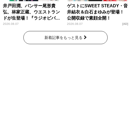
井戸田潤、パンサー尾形貴
ゲストにSWEET STEADY・音
弘、林家正蔵、ウエストラン
井結衣＆白石まゆみが登場！
ドが生登場！『ラジオビバリ
公開収録で素顔全開！
ー昼ズ』
2026.08.07
2026.08.07
AD
新着記事をもっと見る