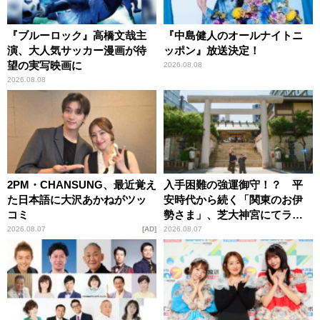
『ブルーロック』高橋文哉主
『中島健人のオールナイトニ
演、大人気サッカー漫画が待
ッポン』放送決定！
望の実写映画に
2026.08.08
2026.08.08
2PM・CHANSUNG、最近覚え
入手困難の強運御守！？ 平
た日本語に大沢あかねがツッ
安時代から続く「関東のお伊
コミ
勢さま」、芝大神宮にてラン
パンプスが合格祈願！
2026.08.07
AD
2026.08.07