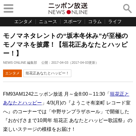
エンタメ
ニュース
スポーツ
コラム
ライフ
モノマネタレントの“坂本冬休み”が至極の
モノマネを披露！【垣花正あなたとハッピ
ー！】
NEWS ONLINE 編集部
公開：
2017-04-03
（
2017-04-03
更新）
エンタメ
垣花正あなたとハッピー！
FM93AM1242ニッポン放送 月～金8:00～11:30「
垣花正と
あなたとハッピー
」4/3(月)の『ようこそ有楽町 レコード室
へ』のコーナーでは「中野サンプラザホール」で開催した
『おかげさまで10周年 垣花正 あなたとハッピー歌謡祭』の
楽しいステージの模様をお届け！