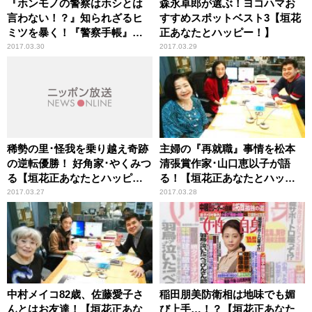
『ホンモノの警察はホシとは
森永卓郎が選ぶ！ヨコハマお
言わない！？』知られざるヒ
すすめスポットベスト3【垣花
ミツを暴く！『警察手帳』
正あなたとハッピー！】
【垣花正あなたとハッピ
2017.03.30
2017.03.29
ー！】
稀勢の里･怪我を乗り越え奇跡
主婦の『再就職』事情を松本
の逆転優勝！ 好角家･やくみつ
清張賞作家･山口恵以子が語
る【垣花正あなたとハッピ
る！【垣花正あなたとハッピ
ー！】
ー！】
2017.03.27
2017.03.28
中村メイコ82歳、佐藤愛子さ
稲田朋美防衛相は地味でも媚
んとはお友達！【垣花正あな
び上手…！？【垣花正あなた