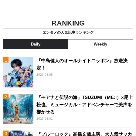
RANKING
エンタメの人気記事ランキング
Daily
Weekly
『中島健人のオールナイトニッポン』放送決
定！
2026.08.08
『モアナと伝説の海』TSUZUMI（ME:I）×尾上
松也、ミュージカル・アドベンチャーで美声を
響かせる
2026.08.01
『ブルーロック』高橋文哉主演、大人気サッカ