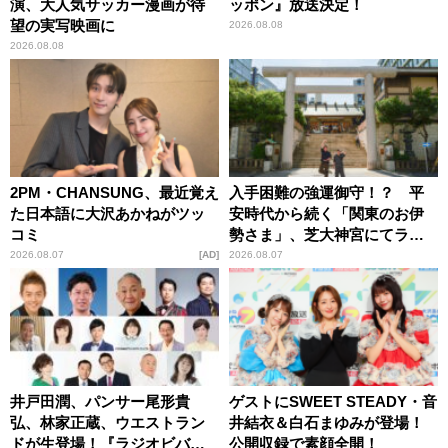
演、大人気サッカー漫画が待
ッポン』放送決定！
望の実写映画に
2026.08.08
2026.08.08
2PM・CHANSUNG、最近覚え
入手困難の強運御守！？ 平
た日本語に大沢あかねがツッ
安時代から続く「関東のお伊
コミ
勢さま」、芝大神宮にてラン
パンプスが合格祈願！
2026.08.07
AD
2026.08.07
井戸田潤、パンサー尾形貴
ゲストにSWEET STEADY・音
弘、林家正蔵、ウエストラン
井結衣＆白石まゆみが登場！
ドが生登場！『ラジオビバリ
公開収録で素顔全開！