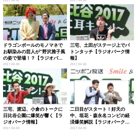
報】
2017.04.30
2017.04.30
ドラゴンボールのモノマネで
三宅、土田がステージ上でバ
お馴染みの芸人が”野沢雅子風
トンタッチ【ラジオパーク情
の姿で登場！？【ラジオパー
報】
ク情報】
2017.04.30
2017.04.30
三宅、渡辺、小倉のトークに
二日目がスタート！好天の
日比谷公園に爆笑が響く【ラ
中、垣花・森永名コンビの経
ジオパーク情報】
済爆笑解説【ラジオパーク情
報】
2017.04.30
2017.04.30