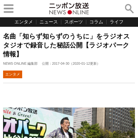
エンタメ
ニュース
スポーツ
コラム
ライフ
名曲「知らず知らずのうちに」をラジオス
タジオで録音した秘話公開【ラジオパーク
情報】
NEWS ONLINE 編集部
公開：
2017-04-30
（
2020-01-12
更新）
エンタメ