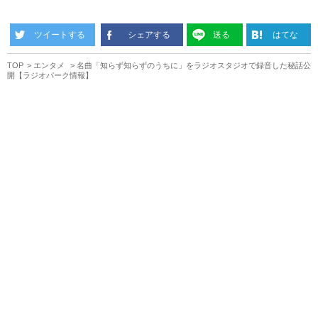
ツイートする
シェアする
送る
はてな
TOP
エンタメ
名曲「知らず知らずのうちに」をラジオスタジオで録音した秘話公
開【ラジオパーク情報】