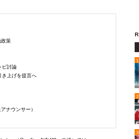
R
融政策
レビ討論
引き上げを提言へ
）
送アナウンサー）