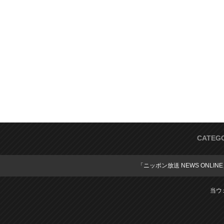
CATEG
「ニッポン放送 NEWS ONLIN
当ウ