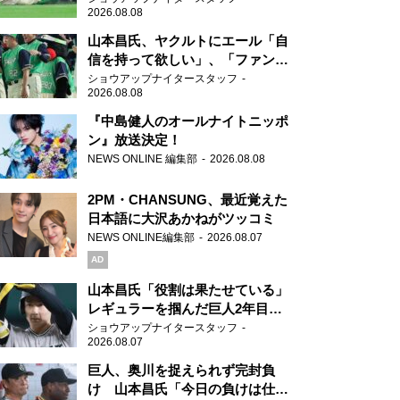
2026.08.08
山本昌氏、ヤクルトにエール「自
信を持って欲しい」、「ファンの
方も毎日応援してくれています」
ショウアップナイタースタッフ
2026.08.08
『中島健人のオールナイトニッポ
ン』放送決定！
NEWS ONLINE 編集部
2026.08.08
2PM・CHANSUNG、最近覚えた
日本語に大沢あかねがツッコミ
NEWS ONLINE編集部
2026.08.07
AD
山本昌氏「役割は果たせている」
レギュラーを掴んだ巨人2年目の
新人王候補
ショウアップナイタースタッフ
2026.08.07
巨人、奥川を捉えられず完封負
け 山本昌氏「今日の負けは仕方