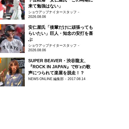
来て勉強はない」
ショウアップナイタースタッフ
2026.08.06
安仁屋氏「後輩だけに頑張っても
らいたい」巨人・知念の安打を喜
ぶ
N
ショウアップナイタースタッフ
AD
2026.08.06
SUPER BEAVER・渋谷龍太、
『ROCK IN JAPAN』でB’zの歌
声につられて楽屋を脱走！？
NEWS ONLINE 編集部
2017.08.14
2