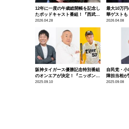
12年に一度の午歳総開帳を記念し
最大10万
たポッドキャスト番組！『西武鉄
華ゲストも
道 presents 増山さやかの秩父ぶ
ウアップナ
2026.04.28
2026.04.08
らり旅 秩父札所午歳総開帳「12
年に一度 扉の向こうへ」』
阪神タイガース優勝記念特別番組
自民党・小
のオンエアが決定！『ニッポン放
障担当相が
送ショウアップナイタースペシャ
生のラスト
2025.09.10
2025.09.08
ル 阪神、優勝おめでとう！～シ
『飯田浩司のO
ョウアップタイガー2025』