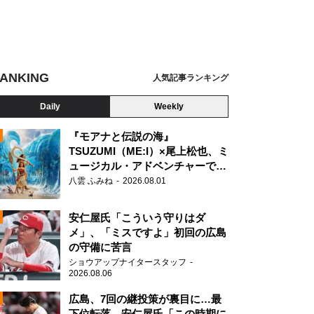
ANKING
人気記事ランキング
Daily
Weekly
『モアナと伝説の海』
TSUZUMI（ME:I）×尾上松也、ミ
ュージカル・アドベンチャーで美
N
声を響かせる
八雲 ふみね
2026.08.01
安仁屋氏「こういう守りはダ
メ」、「ミスですよ」初回の広島
の守備に苦言
ショウアップナイタースタッフ
2026.08.06
広島、7回の継投策が裏目に…最
下位転落 安仁屋氏「この時期に