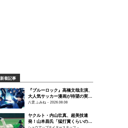
新着記事
『ブルーロック』高橋文哉主演、
大人気サッカー漫画が待望の実写
映画に
八雲 ふみね
2026.08.08
ヤクルト・内山壮真、超美技連
発！山本昌氏「猛打賞くらいの価
値」
ショウアップナイタースタッフ