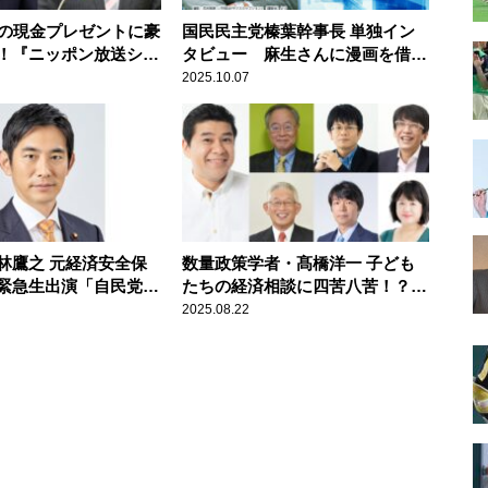
円の現金プレゼントに豪
国民民主党榛葉幹事長 単独イン
！『ニッポン放送ショ
タビュー 麻生さんに漫画を借り
イター』
に行った…その真意とは『飯田浩
2025.10.07
司のOK!Cozy up!』
林鷹之 元経済安全保
数量政策学者・髙橋洋一 子ども
緊急生出演「自民党再
たちの経済相談に四苦八苦！？
チャンス」と語る
『垣花正 あなたとハッピー！』
2025.08.22
K!Cozy up!』