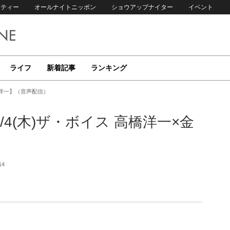
リティー
オールナイトニッポン
ショウアップナイター
イベント
ライフ
新着記事
ランキング
子洋一】（音声配信）
4(木)ザ・ボイス 高橋洋一×金
14