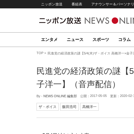
ニッポン放送
番組表
アナウンサー＆パーソナ
エンタメ
ニュース
スポーツ
コラム
TOP
民進党の経済政策の謎【5/4(木)ザ・ボイス 高橋洋一×金
民進党の経済政策の謎【5/
子洋一】（音声配信）
2017-05-05
2020-02-
By -
NEWS ONLINE 編集部
公開：
更新：
ザ・ボイス
飯田浩司
高橋洋一