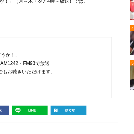
か！」（月～木・夕方4時～放送）では、
言うか！」
M1242・FM93で放送
oでもお聴きいただけます。