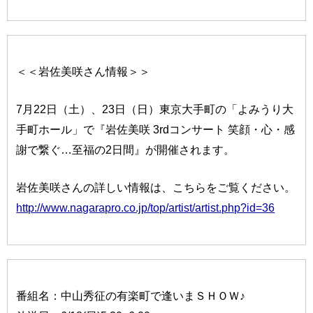
＜＜岩佐美咲さん情報＞＞
7月22日（土）、23日（日）東京大手町の「よみうり大
手町ホール」で『岩佐美咲 3rdコンサート 笑顔・心・感
謝で繋ぐ…至福の2日間』が開催されます。
岩佐美咲さんの詳しい情報は、こちらをご覧ください。
http://www.nagarapro.co.jp/top/artist/artist.php?id=36
番組名：中山秀征の有楽町で逢いまＳＨＯＷ♪