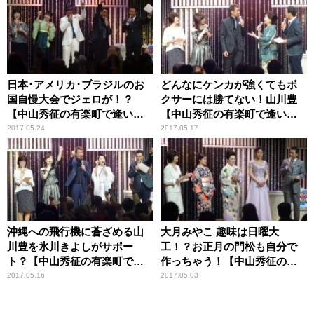
日本･アメリカ･ブラジルのお
どんなにケンカが強くてもボ
国自慢大会でジェロが！？
クサーには勝てない！山川豊
【中山秀征の有楽町で逢いま
【中山秀征の有楽町で逢いま
SHOW♪】
SHOW♪】
2017.05.24
2017.05.17
沖縄への飛行機に蒼ざめる山
大月みやこ 趣味は日曜大
川豊を氷川きよしがサポー
工！？お正月の門松も自分で
ト？【中山秀征の有楽町で逢
作っちゃう！【中山秀征の有
いまSHOW♪】
楽町で逢いまSHOW♪】
2017.05.16
2017.05.03