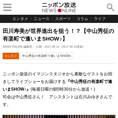
エンタメ
ニュース
スポーツ
コラム
ライフ
田川寿美が世界進出を狙う！？【中山秀征の
有楽町で逢いまSHOW♪】
NEWS ONLINE 編集部
公開：
2017-06-14
（
2017-06-14
更新）
エンタメ
中山秀征の有楽町で逢いまSHOW♪
ニッポン放送のイマジンスタジオから素敵なゲストをお招
きしてライブショーをお届けする
『中山秀征の有楽町で逢
いまSHOW♪』
(毎週日曜の朝5時30分から放送！)
司会は中山秀征さん！ アシスタントは石川みゆきさんで
す。