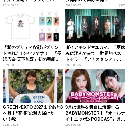
ー昼ズ』
2026.08.07
2026.08.07
AD
「私のプリティな顔がプリン
ダイアモンド✡ユカイ、「夏休
トされたTシャツです！」『長
みに読んでみて」世界的ベス
浜広奈 天下無双』初の番組グ
トセラー『アナスタシア』を
ッズ発売
紹介
2026.08.05
2026.08.05
GREEN×EXPO 2027まであと8
9月は世界を舞台に活躍する
ヶ月！“花博”の魅力届けた
BABYMONSTER！『オールナ
い！#2
イトニッポンPODCAST』月替
わりパーソナリティ
2026.08.05
2026.08.05