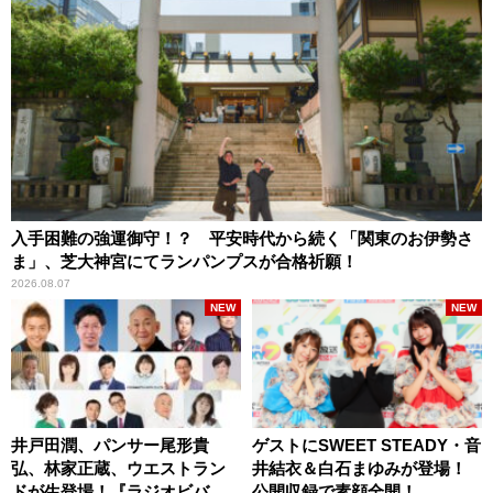
入手困難の強運御守！？ 平安時代から続く「関東のお伊勢さ
ま」、芝大神宮にてランパンプスが合格祈願！
2026.08.07
NEW
NEW
井戸田潤、パンサー尾形貴
ゲストにSWEET STEADY・音
弘、林家正蔵、ウエストラン
井結衣＆白石まゆみが登場！
ドが生登場！『ラジオビバリ
公開収録で素顔全開！