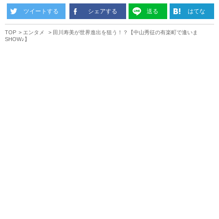
ツイートする
シェアする
送る
はてな
TOP
エンタメ
田川寿美が世界進出を狙う！？【中山秀征の有楽町で逢いま
SHOW♪】