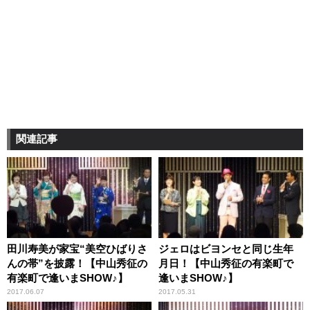
関連記事
田川寿美が家宝“美空ひばりさ
ジェロはビヨンセと同じ生年
んの帯”を披露！【中山秀征の
月日！【中山秀征の有楽町で
有楽町で逢いまSHOW♪】
逢いまSHOW♪】
2017.06.07
2017.05.31