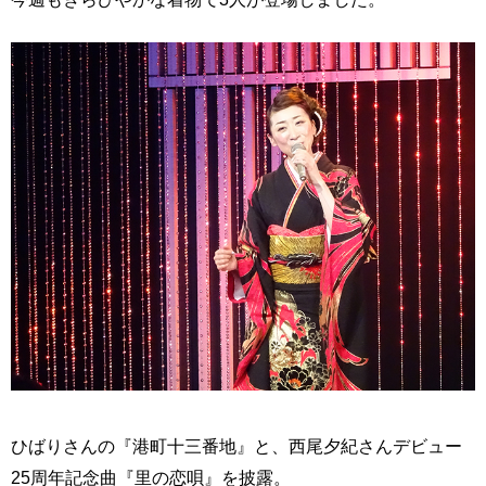
ひばりさんの『港町十三番地』と、西尾夕紀さんデビュー
25周年記念曲『里の恋唄』を披露。