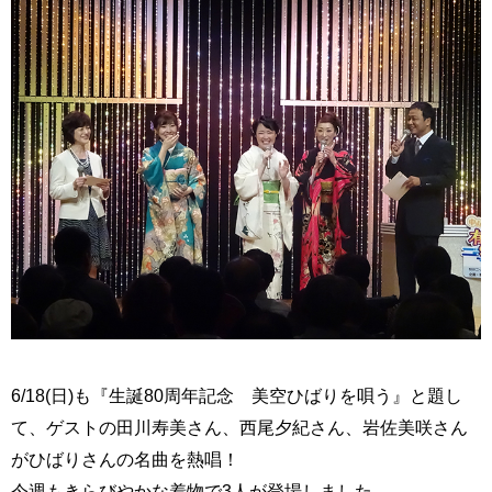
6/18(日)も『生誕80周年記念 美空ひばりを唄う』と題し
て、ゲストの田川寿美さん、西尾夕紀さん、岩佐美咲さん
がひばりさんの名曲を熱唱！
今週もきらびやかな着物で3人が登場しました。