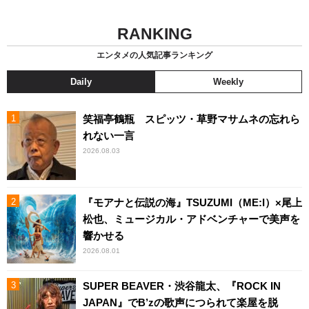
RANKING
エンタメの人気記事ランキング
Daily
Weekly
笑福亭鶴瓶 スピッツ・草野マサムネの忘れら
れない一言
2026.08.03
『モアナと伝説の海』TSUZUMI（ME:I）×尾上
松也、ミュージカル・アドベンチャーで美声を
響かせる
2026.08.01
SUPER BEAVER・渋谷龍太、『ROCK IN
JAPAN』でB’zの歌声につられて楽屋を脱