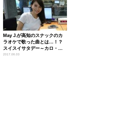
May J.が高知のスナックのカ
ラオケで歌った曲とは…！？
スイスイサタデー～カロ・ソ
リーゾ！
2017.06.03