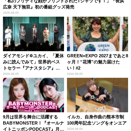
「私のプリティな顔がプリントされたTシャツです！」『長浜
広奈 天下無双』初の番組グッズ発売
2026.08.05
ダイアモンド✡ユカイ、「夏休
GREEN×EXPO 2027まであと8
みに読んでみて」世界的ベス
ヶ月！“花博”の魅力届けた
トセラー『アナスタシア』を
い！#2
紹介
2026.08.05
2026.08.05
9月は世界を舞台に活躍する
イルカ、自身作曲の熊本市制
BABYMONSTER！『オールナ
100周年記念ソングをオンエア
イトニッポンPODCAST』月替
2026.08.04