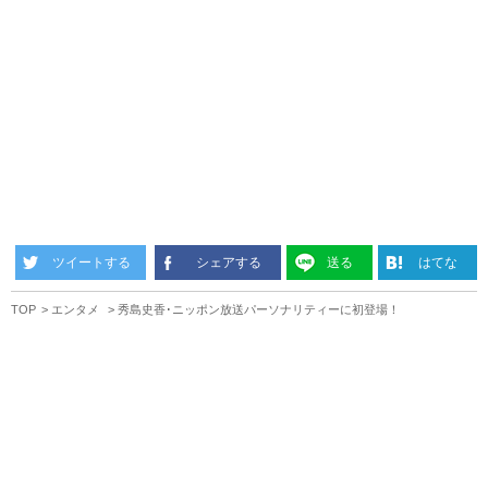
ツイートする
シェアする
送る
はてな
TOP
エンタメ
秀島史香･ニッポン放送パーソナリティーに初登場！