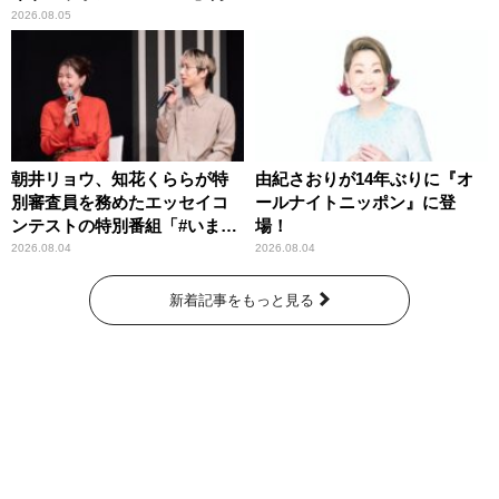
わりパーソナリティ
2026.08.05
朝井リョウ、知花くららが特
由紀さおりが14年ぶりに『オ
別審査員を務めたエッセイコ
ールナイトニッポン』に登
ンテストの特別番組「#いまあ
場！
なたに伝えたいこと」
2026.08.04
2026.08.04
新着記事をもっと見る