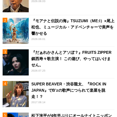
2026.08.03
『モアナと伝説の海』TSUZUMI（ME:I）×尾上
松也、ミュージカル・アドベンチャーで美声を
響かせる
2026.08.01
『だぁれかさんとアソぼ？』FRUITS ZIPPER
鎮西寿々歌主演！ この遊び、やってはいけま
せん。
2026.07.25
SUPER BEAVER・渋谷龍太、『ROCK IN
JAPAN』でB’zの歌声につられて楽屋を脱
走！？
2017.08.14
松下洸平が4年半ぶりにオールナイトニッポン