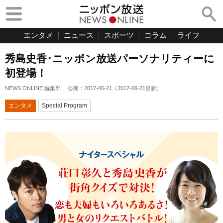
エンタメ
ニュース
スポーツ
コラム
ライフ
秀島史香･ニッポン放送パーソナリティーに
初登場！
NEWS ONLINE 編集部
公開：
2017-06-21
（
2017-06-21
更新）
エンタメ
Special Program