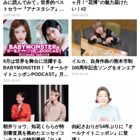
みに読んでみて」世界的ベス
ヶ月！“花博”の魅力届けた
トセラー『アナスタシア』を
い！#2
紹介
2026.08.05
2026.08.05
9月は世界を舞台に活躍する
イルカ、自身作曲の熊本市制
BABYMONSTER！『オールナ
100周年記念ソングをオンエア
イトニッポンPODCAST』月替
2026.08.04
わりパーソナリティ
2026.08.05
朝井リョウ、知花くららが特
由紀さおりが14年ぶりに『オ
別審査員を務めたエッセイコ
ールナイトニッポン』に登
ンテストの特別番組「#いまあ
場！