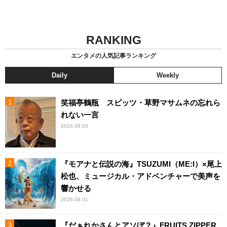
RANKING
エンタメの人気記事ランキング
Daily
Weekly
笑福亭鶴瓶 スピッツ・草野マサムネの忘れら
れない一言
2026.08.03
『モアナと伝説の海』TSUZUMI（ME:I）×尾上
松也、ミュージカル・アドベンチャーで美声を
響かせる
2026.08.01
『だぁれかさんとアソぼ？』FRUITS ZIPPER