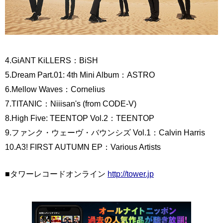
4.GiANT KiLLERS：BiSH
5.Dream Part.01: 4th Mini Album：ASTRO
6.Mellow Waves：Cornelius
7.TITANIC：Niiisan's (from CODE-V)
8.High Five: TEENTOP Vol.2：TEENTOP
9.ファンク・ウェーヴ・バウンシズ Vol.1：Calvin Harris
10.A3! FIRST AUTUMN EP：Various Artists
■タワーレコードオンライン
http://tower.jp