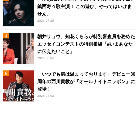
鎮西寿々歌主演！ この遊び、やってはいけま
せん。
2026.07.25
朝井リョウ、知花くららが特別審査員を務めた
エッセイコンテストの特別番組「#いまあなた
に伝えたいこと」
2026.08.04
「いつでも肩は温まっております」デビュー30
周年の西川貴教が『オールナイトニッポン』に
登場！
2026.08.03