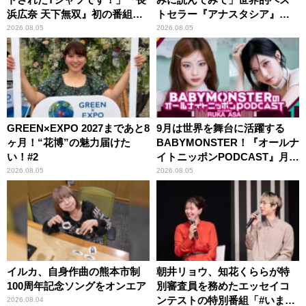
浜広奈 天下無双』初の番組グ
トセラー『アナスタシア』を
ッズ発売
紹介
2026.08.05
2026.08.05
GREEN×EXPO 2027まであと8
9月は世界を舞台に活躍する
ヶ月！“花博”の魅力届けた
BABYMONSTER！『オールナ
い！#2
イトニッポンPODCAST』月替
わりパーソナリティ
2026.08.05
2026.08.05
イルカ、自身作曲の熊本市制
朝井リョウ、知花くららが特
100周年記念ソングをオンエア
別審査員を務めたエッセイコ
ンテストの特別番組「#いまあ
2026.08.04