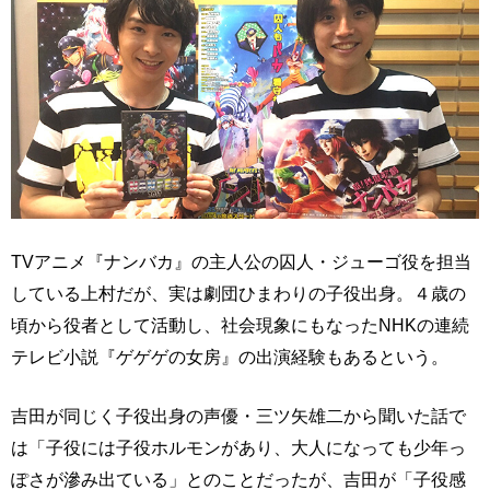
TVアニメ『ナンバカ』の主人公の囚人・ジューゴ役を担当
している上村だが、実は劇団ひまわりの子役出身。４歳の
頃から役者として活動し、社会現象にもなったNHKの連続
テレビ小説『ゲゲゲの女房』の出演経験もあるという。
吉田が同じく子役出身の声優・三ツ矢雄二から聞いた話で
は「子役には子役ホルモンがあり、大人になっても少年っ
ぽさが滲み出ている」とのことだったが、吉田が「子役感