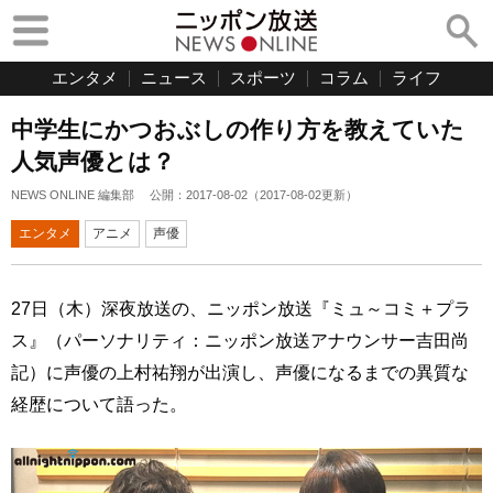
エンタメ
ニュース
スポーツ
コラム
ライフ
中学生にかつおぶしの作り方を教えていた
人気声優とは？
NEWS ONLINE 編集部
公開：
2017-08-02
（
2017-08-02
更新）
エンタメ
アニメ
声優
27日（木）深夜放送の、ニッポン放送『ミュ～コミ＋プラ
ス』（パーソナリティ：ニッポン放送アナウンサー吉田尚
記）に声優の上村祐翔が出演し、声優になるまでの異質な
経歴について語った。