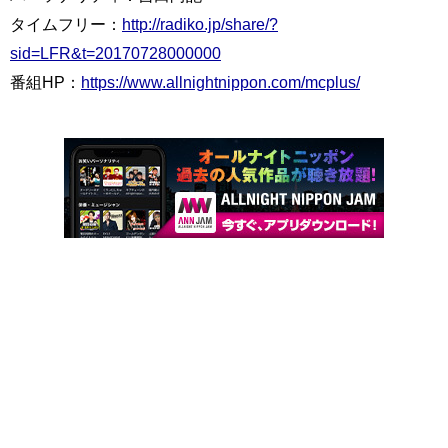
タイムフリー：
http://radiko.jp/share/?
sid=LFR&t=20170728000000
番組HP：
https://www.allnightnippon.com/mcplus/