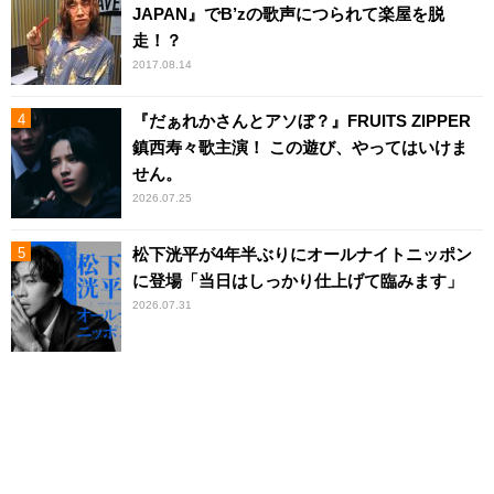
JAPAN』でB’zの歌声につられて楽屋を脱
走！？
2017.08.14
『だぁれかさんとアソぼ？』FRUITS ZIPPER
鎮西寿々歌主演！ この遊び、やってはいけま
せん。
2026.07.25
松下洸平が4年半ぶりにオールナイトニッポン
に登場「当日はしっかり仕上げて臨みます」
2026.07.31