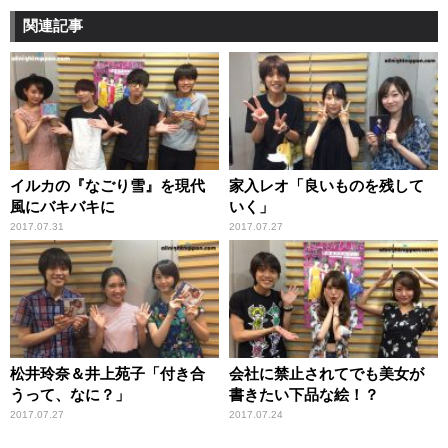
関連記事
イルカの『なごり雪』を現代
家入レオ「良いものを残して
風にバキバキに
いく」
2017.07.31
2017.07.27
松井玲奈＆井上苑子「付き合
会社に禁止されてでも美女が
うって、なに？」
書きたい下品な絵！？
2017.07.27
2017.07.24