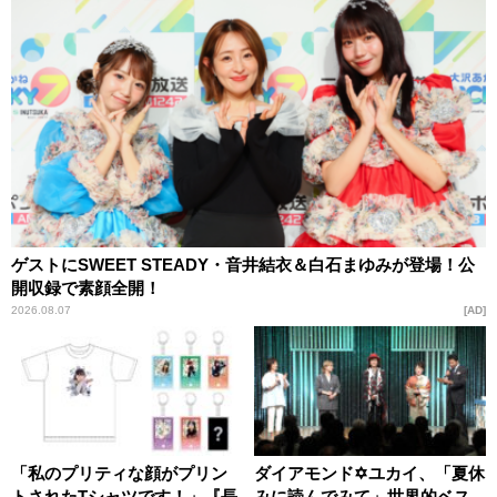
ゲストにSWEET STEADY・音井結衣＆白石まゆみが登場！公
開収録で素顔全開！
2026.08.07
AD
「私のプリティな顔がプリン
ダイアモンド✡ユカイ、「夏休
トされたTシャツです！」『長
みに読んでみて」世界的ベス