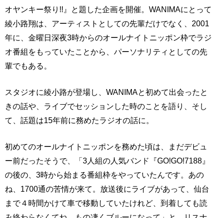
オヤンキー祭り!!』と題した企画を開催。WANIMAにとって
綾小路翔は、アーティストとしての先輩だけでなく、2001
年に、金曜日深夜3時からのオールナイトニッポン枠でラジ
オ番組をもっていたことから、パーソナリティとしての先
輩でもある。
スタジオに綾小路が登場し、WANIMAと初めて出会ったと
きの話や、ライブでセッションした時のことを語り、そし
て、話題は15年前に務めたラジオの話に。
初めてのオールナイトニッポンを務めた頃は、まだデビュ
ー前だったそうで、「3人組の人気バンド『GO!GO!7188』
の後の、3時から始まる番組枠をやっていたんです。あの
ね、1700通の苦情が来て。放送後にライブがあって、仙台
まで４時間かけて車で移動していたけれど、到着しても読
み終わらなくてね。もの凄くブルーになって」と、リスナ