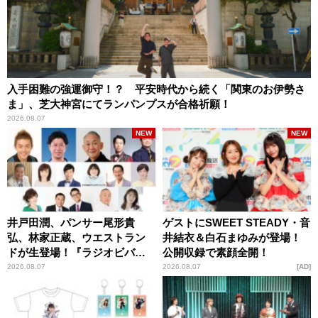
入手困難の強運御守！？ 平安時代から続く「関東のお伊勢さ
ま」、芝大神宮にてランパンプスが合格祈願！
2026.08.07
NEW
NEW
井戸田潤、パンサー尾形貴
ゲストにSWEET STEADY・音
弘、林家正蔵、ウエストラン
井結衣＆白石まゆみが登場！
ドが生登場！『ラジオビバリ
公開収録で素顔全開！
ー昼ズ』
2026.08.07
2026.08.07
AD