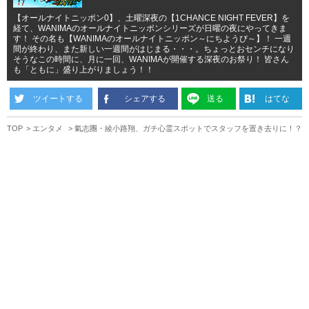
【オールナイトニッポン0】、土曜深夜の【1CHANCE NIGHT FEVER】を
経て、WANIMAのオールナイトニッポンシリーズが日曜の夜にやってきま
す！ その名も【WANIMAのオールナイトニッポン～にちようび～】！ 一週
間が終わり、また新しい一週間がはじまる・・・。ちょっとおセンチになり
そうなこの時間に、月に一回、WANIMAが開催する深夜のお祭り！ 皆さん
も「ともに」盛り上がりましょう！！
ツイートする
シェアする
送る
はてな
TOP
エンタメ
氣志團・綾小路翔、ガチ心霊スポットでスタッフを置き去りに！？