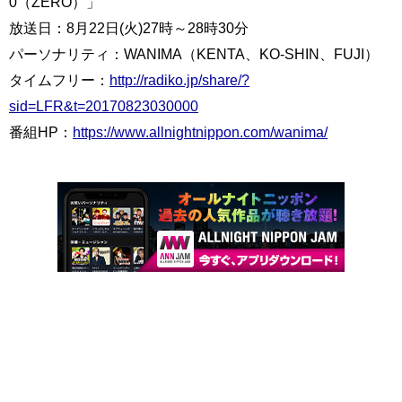
0（ZERO）」
放送日：8月22日(火)27時～28時30分
パーソナリティ：WANIMA（KENTA、KO-SHIN、FUJI）
タイムフリー：
http://radiko.jp/share/?
sid=LFR&t=20170823030000
番組HP：
https://www.allnightnippon.com/wanima/