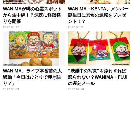
WANIMAが噂の心霊スポット
WANIMA・KENTA、メンバー
から生中継！？深夜に怪談祭
誕生日に恐怖の運転をプレゼ
りを開催
ント！？
2017.08.17
2017.08.11
WANIMA、ライブ本番前の大
“渋滞中の写真”を添付すれば
騒動「今日はひとりで弾き語
怒られない？WANIMA・FUJI
り？」
の遅刻メール
2017.08.03
2017.07.28