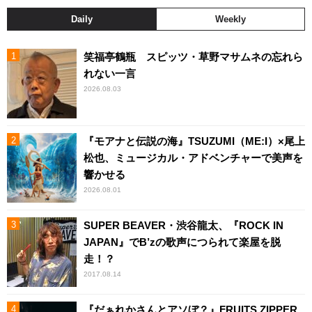
Daily
Weekly
笑福亭鶴瓶 スピッツ・草野マサムネの忘れら
れない一言
2026.08.03
『モアナと伝説の海』TSUZUMI（ME:I）×尾上
松也、ミュージカル・アドベンチャーで美声を
響かせる
2026.08.01
SUPER BEAVER・渋谷龍太、『ROCK IN
JAPAN』でB’zの歌声につられて楽屋を脱
走！？
2017.08.14
『だぁれかさんとアソぼ？』FRUITS ZIPPER