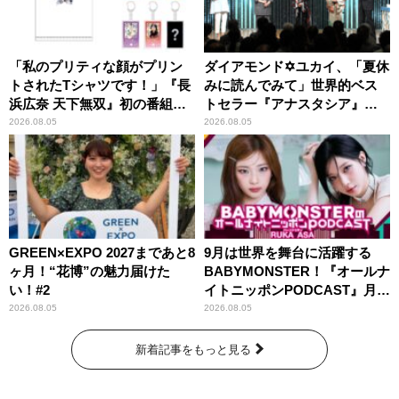
「私のプリティな顔がプリン
ダイアモンド✡ユカイ、「夏休
トされたTシャツです！」『長
みに読んでみて」世界的ベス
浜広奈 天下無双』初の番組グ
トセラー『アナスタシア』を
ッズ発売
紹介
2026.08.05
2026.08.05
GREEN×EXPO 2027まであと8
9月は世界を舞台に活躍する
ヶ月！“花博”の魅力届けた
BABYMONSTER！『オールナ
い！#2
イトニッポンPODCAST』月替
わりパーソナリティ
2026.08.05
2026.08.05
新着記事をもっと見る