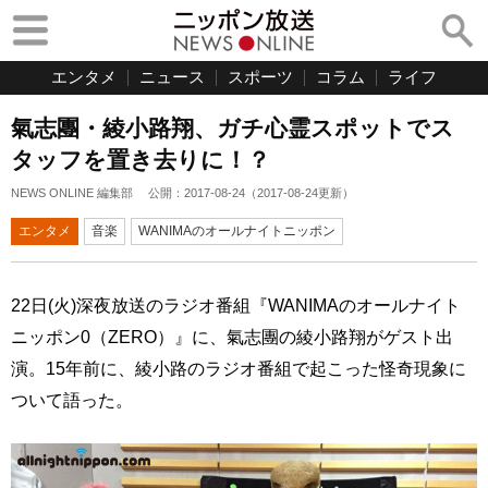
エンタメ
ニュース
スポーツ
コラム
ライフ
氣志團・綾小路翔、ガチ心霊スポットでス
タッフを置き去りに！？
NEWS ONLINE 編集部
公開：
2017-08-24
（
2017-08-24
更新）
エンタメ
音楽
WANIMAのオールナイトニッポン
22日(火)深夜放送のラジオ番組『WANIMAのオールナイト
ニッポン0（ZERO）』に、氣志團の綾小路翔がゲスト出
演。15年前に、綾小路のラジオ番組で起こった怪奇現象に
ついて語った。