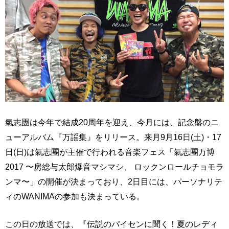
氣志團は今年で結成20周年を迎え、今月には、記念盤のニ
ューアルバム『万謡集』をリリース。来月9月16日(土)・17
日(日)は氣志團が主催で行われる音楽フェス「氣志團万博
2017 〜房総与太郎爆音マシマシ、 ロックンロールチョモラ
ンマ〜」の開催が決まっており、2日目には、パーソナリテ
ィのWANIMAの参加も決まっている。
この日の放送では、『伝説のパイセンに聞く！夏のレディ