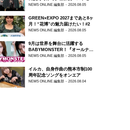
ー『アナスタシア』を紹介
NEWS ONLINE 編集部
2026.08.05
GREEN×EXPO 2027まであと8ヶ
月！“花博”の魅力届けたい！#2
NEWS ONLINE 編集部
2026.08.05
9月は世界を舞台に活躍する
BABYMONSTER！『オールナイ
トニッポンPODCAST』月替わり
NEWS ONLINE 編集部
2026.08.05
パーソナリティ
イルカ、自身作曲の熊本市制100
周年記念ソングをオンエア
NEWS ONLINE 編集部
2026.08.04