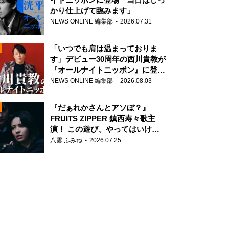
かり仕上げて臨みます」
NEWS ONLINE 編集部
2026.07.31
「いつでも肩は温まっておりま
す」デビュー30周年の西川貴教が
『オールナイトニッポン』に登
場！
NEWS ONLINE 編集部
2026.08.03
N
『だぁれかさんとアソぼ？』
FRUITS ZIPPER 鎮西寿々歌主
演！ この遊び、やってはいけま
せん。
八雲 ふみね
2026.07.25
N