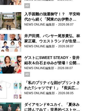
AD
入手困難の強運御守！？ 平安時
代から続く「関東のお伊勢さ
ま」、芝大神宮にてランパンプス
NEWS ONLINE 編集部
2026.08.07
が合格祈願！
井戸田潤、パンサー尾形貴弘、林
家正蔵、ウエストランドが生登
場！『ラジオビバリー昼ズ』
NEWS ONLINE 編集部
2026.08.07
ゲストにSWEET STEADY・音井
結衣＆白石まゆみが登場！公開収
録で素顔全開！
NEWS ONLINE編集部
2026.08.07
AD
「私のプリティな顔がプリントさ
れたTシャツです！」『長浜広奈
天下無双』初の番組グッズ発売
NEWS ONLINE 編集部
2026.08.05
ダイアモンド✡ユカイ、「夏休み
に読んでみて」世界的ベストセラ