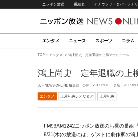
ニッポン放送
番組表
アナウンサー＆パーソナ
エンタメ
ニュース
スポーツ
コラム
TOP
エンタメ
鴻上尚史 定年退職の上柳アナにエール
鴻上尚史 定年退職の上
2017-09-01
2017-09-
By -
NEWS ONLINE 編集部
公開：
更新：
エンタメ
土屋礼央レオなるど
土屋礼央
FM93AM1242ニッポン放送のお昼の番組
8/31(木)の放送には、ゲストに劇作家の