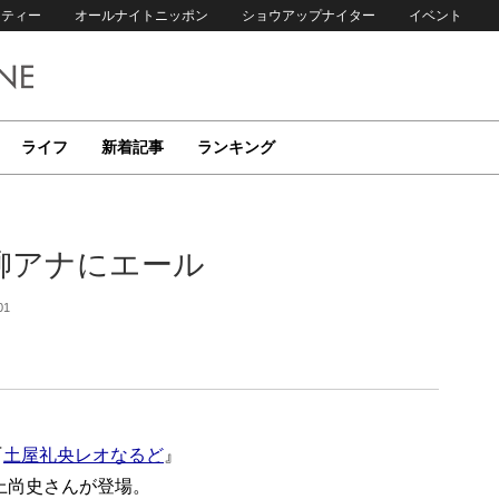
リティー
オールナイトニッポン
ショウアップナイター
イベント
ライフ
新着記事
ランキング
柳アナにエール
01
『
土屋礼央レオなるど
』
鴻上尚史さんが登場。