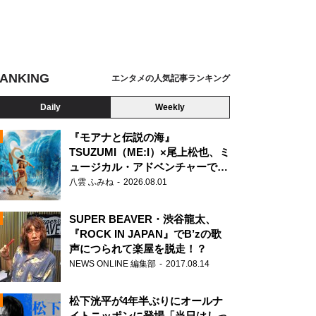
ANKING
エンタメの人気記事ランキング
Daily
Weekly
『モアナと伝説の海』
TSUZUMI（ME:I）×尾上松也、ミ
ュージカル・アドベンチャーで美
N
声を響かせる
八雲 ふみね
2026.08.01
SUPER BEAVER・渋谷龍太、
『ROCK IN JAPAN』でB’zの歌
声につられて楽屋を脱走！？
NEWS ONLINE 編集部
2017.08.14
松下洸平が4年半ぶりにオールナ
イトニッポンに登場「当日はしっ