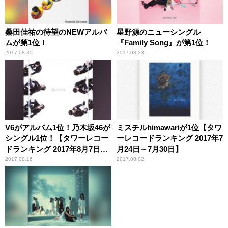
桑田佳祐の待望のNEWアルバ
星野源のニューシングル
ムが第1位！
『Family Song』が第1位！
2017.08.30
2017.08.23
V6がアルバム1位！乃木坂46が
ミスチルhimawariが1位【タワ
シングル1位！【タワーレコー
ーレコードランキング 2017年7
ドランキング 2017年8月7日～
月24日～7月30日】
8月13日】
2017.08.16
2017.08.02