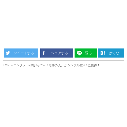
ツイートする
シェアする
送る
はてな
TOP
エンタメ
関ジャニ∞『奇跡の人』がシングル堂々1位獲得！