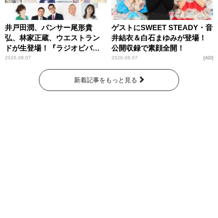
井戸田潤、パンサー尾形貴
ゲストにSWEET STEADY・音
弘、林家正蔵、ウエストラン
井結衣＆白石まゆみが登場！
ドが生登場！『ラジオビバリ
公開収録で素顔全開！
ー昼ズ』
2026.08.07
2026.08.07
AD
新着記事をもっと見る