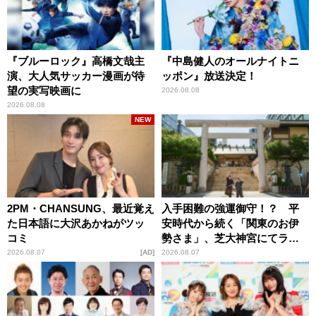
『ブルーロック』高橋文哉主
『中島健人のオールナイトニ
演、大人気サッカー漫画が待
ッポン』放送決定！
望の実写映画に
2026.08.08
2026.08.08
NEW
2PM・CHANSUNG、最近覚え
入手困難の強運御守！？ 平
た日本語に大沢あかねがツッ
安時代から続く「関東のお伊
コミ
勢さま」、芝大神宮にてラン
パンプスが合格祈願！
2026.08.07
AD
2026.08.07