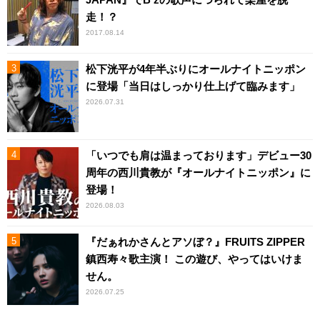
走！？
2017.08.14
松下洸平が4年半ぶりにオールナイトニッポン
に登場「当日はしっかり仕上げて臨みます」
2026.07.31
「いつでも肩は温まっております」デビュー30
周年の西川貴教が『オールナイトニッポン』に
登場！
2026.08.03
『だぁれかさんとアソぼ？』FRUITS ZIPPER
鎮西寿々歌主演！ この遊び、やってはいけま
せん。
2026.07.25