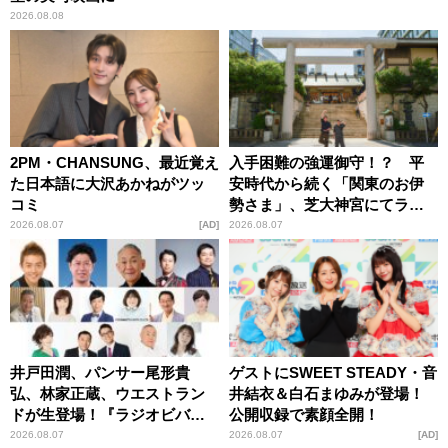
2026.08.08
2PM・CHANSUNG、最近覚え
入手困難の強運御守！？ 平
た日本語に大沢あかねがツッ
安時代から続く「関東のお伊
コミ
勢さま」、芝大神宮にてラン
パンプスが合格祈願！
2026.08.07
AD
2026.08.07
井戸田潤、パンサー尾形貴
ゲストにSWEET STEADY・音
弘、林家正蔵、ウエストラン
井結衣＆白石まゆみが登場！
ドが生登場！『ラジオビバリ
公開収録で素顔全開！
ー昼ズ』
2026.08.07
2026.08.07
AD