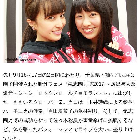
先月9月16～17日の2日間にわたり、千葉県・袖ケ浦海浜公
園で開催された野外フェス『氣志團万博2017 ～房総与太郎
爆音マシマシ、ロックンロールチョモランマ～』に出演し
た、ももいろクローバーＺ。当日は、玉井詩織による鍵盤
ハーモニカの伴奏、百田夏菜子の氷柱割り、そして、氣志
團万博の成功を祈って佐々木彩夏が重量挙げに挑戦するな
ど、体を張ったパフォーマンスでライブを大いに盛り上げ
ていた。