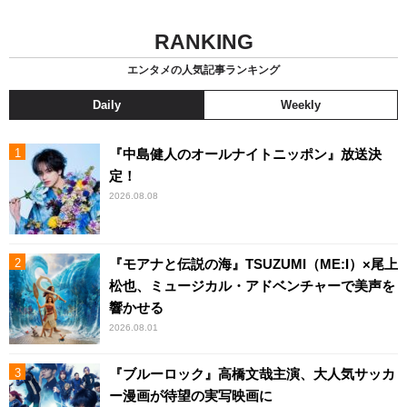
RANKING
エンタメの人気記事ランキング
Daily
Weekly
『中島健人のオールナイトニッポン』放送決
定！
2026.08.08
『モアナと伝説の海』TSUZUMI（ME:I）×尾上
松也、ミュージカル・アドベンチャーで美声を
響かせる
2026.08.01
『ブルーロック』高橋文哉主演、大人気サッカ
ー漫画が待望の実写映画に