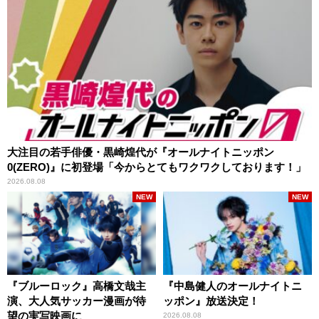
大注目の若手俳優・黒崎煌代が『オールナイトニッポン
0(ZERO)』に初登場「今からとてもワクワクしております！」
2026.08.08
NEW
NEW
『ブルーロック』高橋文哉主
『中島健人のオールナイトニ
演、大人気サッカー漫画が待
ッポン』放送決定！
望の実写映画に
2026.08.08