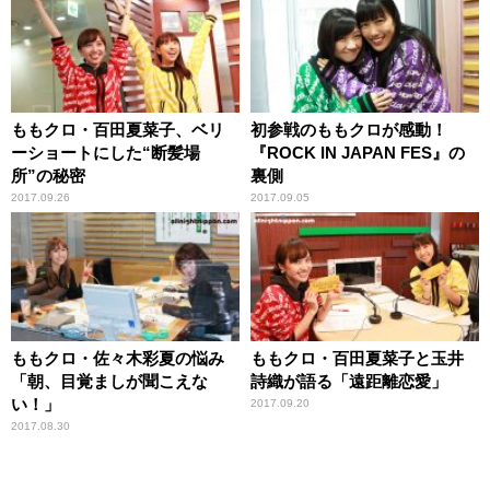
ももクロ・百田夏菜子、ベリ
初参戦のももクロが感動！
ーショートにした“断髪場
『ROCK IN JAPAN FES』の
所”の秘密
裏側
2017.09.26
2017.09.05
ももクロ・佐々木彩夏の悩み
ももクロ・百田夏菜子と玉井
「朝、目覚ましが聞こえな
詩織が語る「遠距離恋愛」
い！」
2017.09.20
2017.08.30