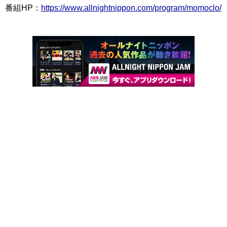
番組HP：
https://www.allnightnippon.com/program/momoclo/