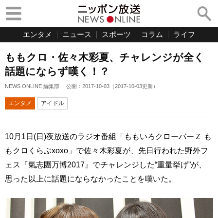
エンタメ
ニュース
スポーツ
コラム
ライフ
ももクロ・佐々木彩夏、チャレンジが全く
話題にならず嘆く！？
NEWS ONLINE 編集部
公開：
2017-10-03
（
2017-10-03
更新）
エンタメ
アイドル
10月1日(日)夜放送のラジオ番組「ももいろクローバーＺ も
もクロくらぶxoxo」で佐々木彩夏が、先日行われた野外フ
ェス『氣志團万博2017』でチャレンジした“重量挙げ”が、
思った以上に話題にならなかったことを嘆いた。